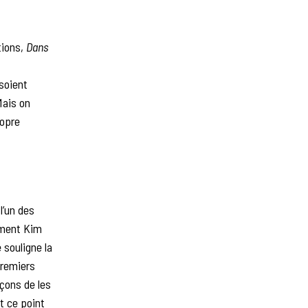
tions,
Dans
 soient
Mais on
ropre
 l’un des
lement Kim
 souligne la
Premiers
açons de les
t ce point