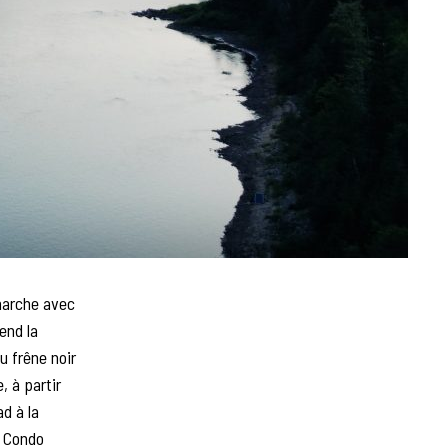
marche avec
end la
u frêne noir
, à partir
ad à la
n Condo