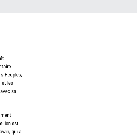
it
ntaire
ers Peuples,
 et les
 avec sa
aiment
e lien est
awin, qui a