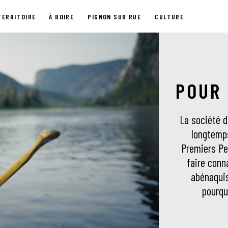
TERRITOIRE
À BOIRE
PIGNON SUR RUE
CULTURE
POUR 
La société d
longtemps
Premiers Pe
faire conna
abénaqui
pourqu