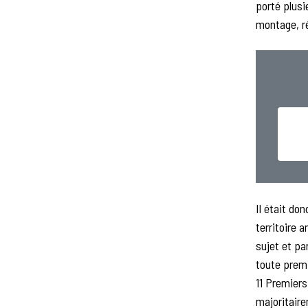
porté plusi
montage, ré
Il était do
territoire 
sujet et pa
toute premi
11 Premiers
majoritair