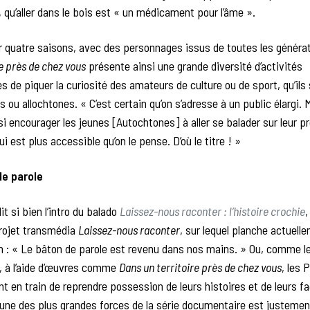
i, qu’aller dans le bois est « un médicament pour l’âme ».
r quatre saisons, avec des personnages issus de toutes les généra
re près de chez vous
présente ainsi une grande diversité d’activités
s de piquer la curiosité des amateurs de culture ou de sport, qu’ils
 ou allochtones. « C’est certain qu’on s’adresse à un public élargi. 
si encourager les jeunes [Autochtones] à aller se balader sur leur p
qui est plus accessible qu’on le pense. D’où le titre ! »
de parole
t si bien l’intro du balado
Laissez-nous raconter : l’histoire crochie
,
projet transmédia
Laissez-nous raconter
, sur lequel planche actuel
: « Le bâton de parole est revenu dans nos mains. » Ou, comme le
e, à l’aide d’œuvres comme
Dans un territoire près de chez vous
, les 
t en train de reprendre possession de leurs histoires et de leurs f
’une des plus grandes forces de la série documentaire est justemen