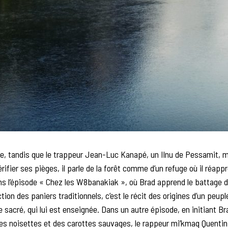
e, tandis que le trappeur Jean-Luc Kanapé, un Ilnu de Pessamit, 
rifier ses pièges, il parle de la forêt comme d’un refuge où il réappr
ns l’épisode « Chez les W8banakiak », où Brad apprend le battage d
tion des paniers traditionnels, c’est le récit des origines d’un peuple
e sacré, qui lui est enseignée. Dans un autre épisode, en initiant Br
des noisettes et des carottes sauvages, le rappeur mi’kmaq Quenti