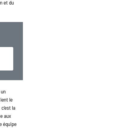
n et du
 un
ient le
c’est la
le aux
ne équipe