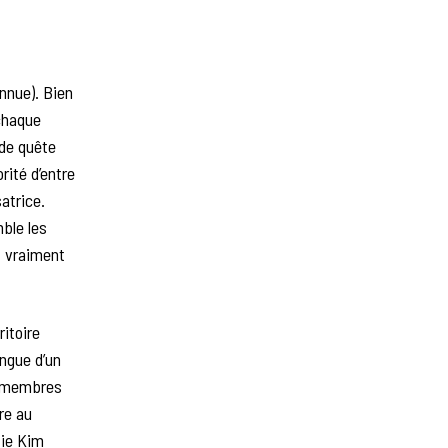
Innue). Bien
chaque
 de quête
rité d’entre
satrice.
mble les
nt vraiment
ritoire
langue d’un
s membres
re au
fie Kim