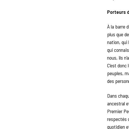
Porteurs 
À la barre 
plus que d
nation, qui
qui connais
nous, ils n’
C’est donc 
peuples, ma
des person
Dans chaque
ancestral et
Premier Peu
respectés 
quotidien 