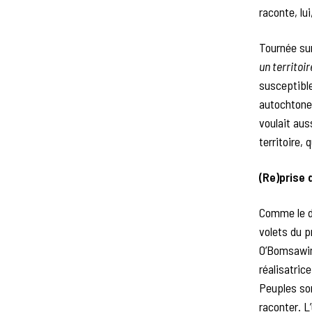
raconte, lu
Tournée su
un territoi
susceptible
autochtones
voulait aus
territoire, 
(Re)prise 
Comme le di
volets du 
O’Bomsawin 
réalisatric
Peuples son
raconter. L