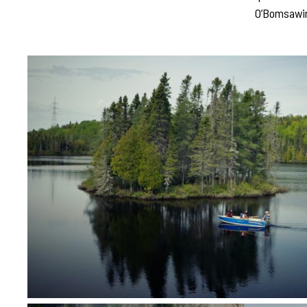
O’Bomsawi