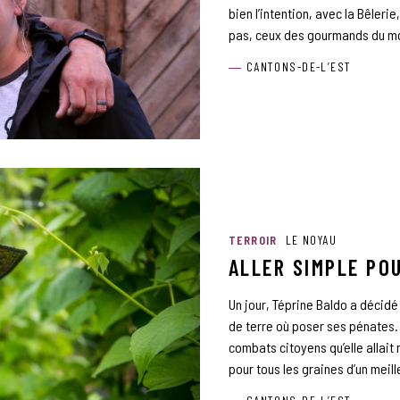
bien l’intention, avec la Bêleri
pas, ceux des gourmands du mo
CANTONS-DE-L’EST
TERROIR
LE NOYAU
ALLER SIMPLE PO
Un jour, Téprine Baldo a décidé q
de terre où poser ses pénates. 
combats citoyens qu’elle allait
pour tous les graines d’un meill