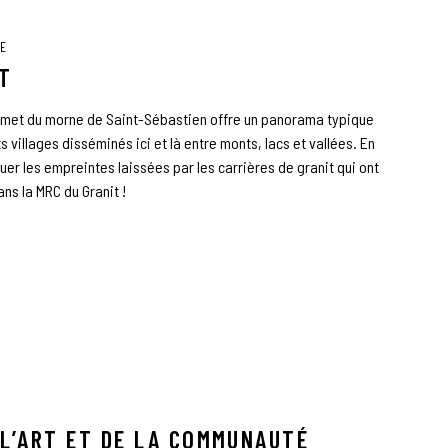
RE
T
mmet du morne de Saint-Sébastien offre un panorama typique
 villages disséminés ici et là entre monts, lacs et vallées. En
uer les empreintes laissées par les carrières de granit qui ont
ns la MRC du Granit !
 L’ART ET DE LA COMMUNAUTÉ