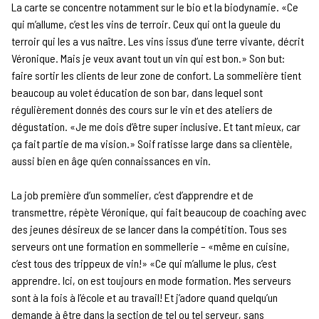
La carte se concentre notamment sur le bio et la biodynamie. «Ce
qui m’allume, c’est les vins de terroir. Ceux qui ont la gueule du
terroir qui les a vus naître. Les vins issus d’une terre vivante, décrit
Véronique. Mais je veux avant tout un vin qui est bon.» Son but:
faire sortir les clients de leur zone de confort. La sommelière tient
beaucoup au volet éducation de son bar, dans lequel sont
régulièrement donnés des cours sur le vin et des ateliers de
dégustation. «Je me dois d’être super inclusive. Et tant mieux, car
ça fait partie de ma vision.» Soif ratisse large dans sa clientèle,
aussi bien en âge qu’en connaissances en vin.
La job première d’un sommelier, c’est d’apprendre et de
transmettre, répète Véronique, qui fait beaucoup de coaching avec
des jeunes désireux de se lancer dans la compétition. Tous ses
serveurs ont une formation en sommellerie – «même en cuisine,
c’est tous des trippeux de vin!» «Ce qui m’allume le plus, c’est
apprendre. Ici, on est toujours en mode formation. Mes serveurs
sont à la fois à l’école et au travail! Et j’adore quand quelqu’un
demande à être dans la section de tel ou tel serveur, sans