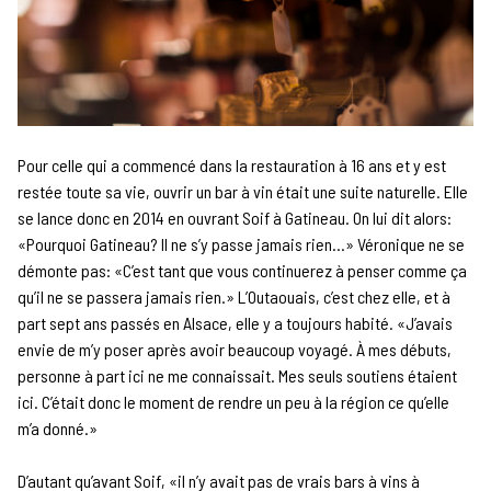
Pour celle qui a commencé dans la restauration à 16 ans et y est
restée toute sa vie, ouvrir un bar à vin était une suite naturelle. Elle
se lance donc en 2014 en ouvrant Soif à Gatineau. On lui dit alors:
«Pourquoi Gatineau? Il ne s’y passe jamais rien…» Véronique ne se
démonte pas: «C’est tant que vous continuerez à penser comme ça
qu’il ne se passera jamais rien.» L’Outaouais, c’est chez elle, et à
part sept ans passés en Alsace, elle y a toujours habité. «J’avais
envie de m’y poser après avoir beaucoup voyagé. À mes débuts,
personne à part ici ne me connaissait. Mes seuls soutiens étaient
ici. C’était donc le moment de rendre un peu à la région ce qu’elle
m’a donné.»
D’autant qu’avant Soif, «il n’y avait pas de vrais bars à vins à