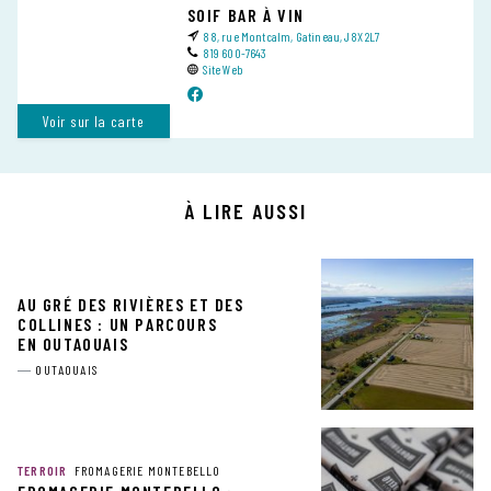
SOIF BAR À VIN
88, rue Montcalm, Gatineau, J8X 2L7
819 600-7643
Site Web
Voir sur la carte
À LIRE AUSSI
AU GRÉ DES RIVIÈRES ET DES
COLLINES : UN PARCOURS
EN OUTAOUAIS
OUTAOUAIS
TERROIR
FROMAGERIE MONTEBELLO