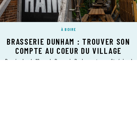
À BOIRE
BRASSERIE DUNHAM : TROUVER SON
COMPTE AU COEUR DU VILLAGE
Depuis plus de 10 ans, la Brasserie Dunham est un arrêt régional
incontournable où il est agréable de passer du bon temps et
déguster des bières faciles d’approche, singulières
et créatives.
mots Rose Normandin
photos Simon Jodoin
CANTONS-DE-L’EST
EN PARTENARIAT AVEC