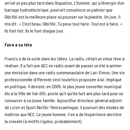
arrivé un peu plus tard dans l’équation. L’homme, qui a l’énergie d’un
barrage hydroélectrique, pourrait convaincre un palmier que
l’Abitibi est la meilleure place où pousser sur la planète. Un jour, il
m’a dit : « C’est beau, l’Abitibi. Tu peux tout faire. Tout est à faire. »
Ils l’ont fait. Ils le font chaque jour.
Faire à sa tête
Francis a de la suite dans les idées. La radio, c’était un vieux rêve à
réaliser. Il a fait une AEC en radio avant de passer un été à animer
une émission dans une radio communautaire de Lac-Simon. Une vie
professionnelle différente s’est toutefois proposée à lui. Impliqué
en politique, il devient, en 2005, le plus jeune conseiller municipal
élu à la Ville de Val-d’Or, poste qu’il quitte huit ans plus tard pour se
consacrer à sa jeune famille. Aujourd’hui directeur général adjoint
de Loisir et Sport Abitibi-Témiscamingue, il poursuit des études de
maîtrise aux HEC. Le jeune homme, il en a de l’expérience derrière
la cravate (à motifs rigolos, probablement).