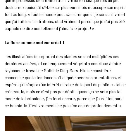
que le processus de création d’un livre lui est chaque fois un peu
douloureux, puisqu’il s’étale sur plusieurs mois et occupe son esprit
tout au long. « Tout le monde peut s’assurer que si je sors un livre et
que j’ai fait les illustrations, c’est vraiment parce que je n’ai pas été
capable de dire non tellement j’aimais le projet ! »
La flore comme moteur créatif
Les illustrations incorporant des plantes se sont multipliées ces
dernières années, et cet engouement végétal a contribué à faire
rayonner le travail de Mathilde Cinq-Mars. Elle se considère
chanceuse que la tendance soit alignée avec ses orientations, et
espère qu’il s’agira d’un intérêt durable de la part du public. « J’ai ce
créneau-là, mais ce n’est pas par dépit : quand ça ne sera plus la
mode de la botanique, j’en ferai encore, parce que j’aurai toujours
ce besoin-là. C’est vraiment une passion ancrée profondément. »