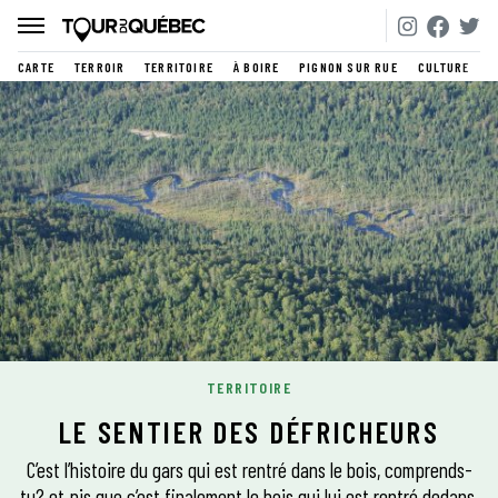
CARTE
TERROIR
TERRITOIRE
À BOIRE
PIGNON SUR RUE
CULTURE
TERRITOIRE
LE SENTIER DES DÉFRICHEURS
C’est l’histoire du gars qui est rentré dans le bois, comprends-
tu? et pis que c’est finalement le bois qui lui est rentré dedans.