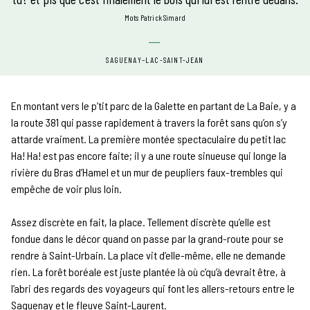
mots Patrick Simard
SAGUENAY–LAC-SAINT-JEAN
En montant vers le p’tit parc de la Galette en partant de La Baie, y a
la route 381 qui passe rapidement à travers la forêt sans qu’on s’y
attarde vraiment. La première montée spectaculaire du petit lac
Ha! Ha! est pas encore faite; il y a une route sinueuse qui longe la
rivière du Bras d’Hamel et un mur de peupliers faux-trembles qui
empêche de voir plus loin.
Assez discrète en fait, la place. Tellement discrète qu’elle est
fondue dans le décor quand on passe par la grand-route pour se
rendre à Saint-Urbain. La place vit d’elle-même, elle ne demande
rien. La forêt boréale est juste plantée là où c’qu’à devrait être, à
l’abri des regards des voyageurs qui font les allers-retours entre le
Saguenay et le fleuve Saint-Laurent.