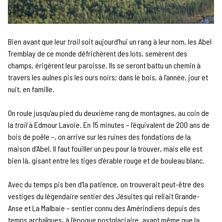
Bien avant que leur
trail
soit aujourd’hui un rang à leur nom, les Abel
Tremblay de ce monde défrichèrent des lots, semèrent des
champs, érigèrent leur paroisse. Ils se seront battu un chemin à
travers les aulnes pis les ours noirs; dans le bois, à l’année, jour et
nuit, en famille.
On roule jusqu’au pied du deuxième rang de montagnes, au coin de
la
trail
à Edmour Lavoie. En 15 minutes – l’équivalent de 200 ans de
bois de poêle –, on arrive sur les ruines des fondations de la
maison d’Abel. Il faut fouiller un peu pour la trouver, mais elle est
bien là, gisant entre les tiges d’érable rouge et de bouleau blanc.
Avec du temps pis ben d’la patience, on trouverait peut-être des
vestiges du légendaire sentier des Jésuites qui reliait Grande-
Anse et La Malbaie – sentier connu des Amérindiens depuis des
temps archaïques, à l’époque postglaciaire, avant même que la