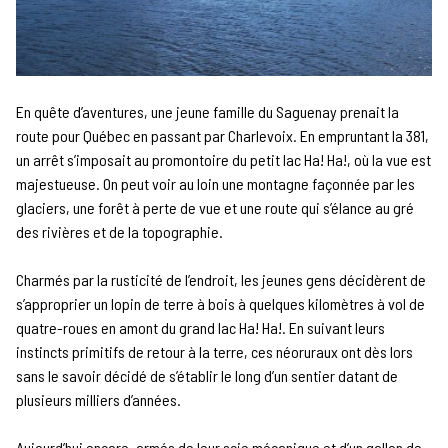
En quête d’aventures, une jeune famille du Saguenay prenait la
route pour Québec en passant par Charlevoix. En empruntant la 381,
un arrêt s’imposait au promontoire du petit lac Ha! Ha!, où la vue est
majestueuse. On peut voir au loin une montagne façonnée par les
glaciers, une forêt à perte de vue et une route qui s’élance au gré
des rivières et de la topographie.
Charmés par la rusticité de l’endroit, les jeunes gens décidèrent de
s’approprier un lopin de terre à bois à quelques kilomètres à vol de
quatre-roues en amont du grand lac Ha! Ha!. En suivant leurs
instincts primitifs de retour à la terre, ces néoruraux ont dès lors
sans le savoir décidé de s’établir le long d’un sentier datant de
plusieurs milliers d’années.
Aujourd’hui encore, armés de leur scie mécanique et d’un gallon de