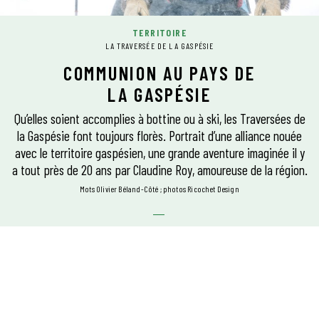
TERRITOIRE
LA TRAVERSÉE DE LA GASPÉSIE
COMMUNION AU PAYS DE
LA GASPÉSIE
Qu’elles soient accomplies à bottine ou à ski, les Traversées de
la Gaspésie font toujours florès. Portrait d’une alliance nouée
avec le territoire gaspésien, une grande aventure imaginée il y
a tout près de 20 ans par Claudine Roy, amoureuse de la région.
mots Olivier Béland-Côté
photos Ricochet Design
GASPÉSIE–ÎLES-DE-LA-MADELEINE
Il y a les vallées encaissées, les crêtes boréales et les plateaux
arables : costauds dénivelés et pentes douces partagent en
alternance la tête du tracé. C’est tout dire sur l’éclectisme du