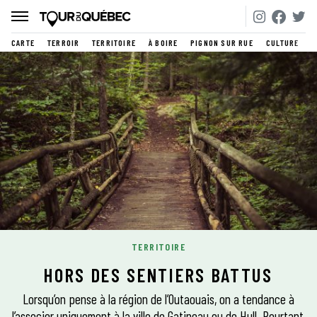
CARTE
TERROIR
TERRITOIRE
À BOIRE
PIGNON SUR RUE
CULTURE
TERRITOIRE
HORS DES SENTIERS BATTUS
Lorsqu’on pense à la région de l’Outaouais, on a tendance à
l’associer uniquement à la ville de Gatineau ou de Hull. Pourtant,