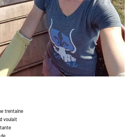
ne trentaine
d voulait
stante
 de