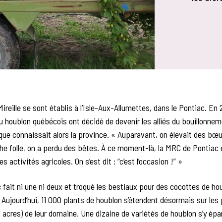
Mireille se sont établis à l’Isle-Aux-Allumettes, dans le Pontiac. En
u houblon québécois ont décidé de devenir les alliés du bouillonne
que connaissait alors la province. « Auparavant, on élevait des bœ
he folle, on a perdu des bêtes. À ce moment-là, la MRC de Pontiac 
les activités agricoles. On s’est dit : “c’est l’occasion !” »
c fait ni une ni deux et troqué les bestiaux pour des cocottes de h
. Aujourd’hui, 11 000 plants de houblon s’étendent désormais sur les 
1 acres) de leur domaine. Une dizaine de variétés de houblon s’y ép