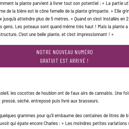
mment la plante parvient à livrer tout son potentiel : « La partie ut
rôme de la bière est le cône femelle de la plante grimpante. » Elle gr
 jusqu’à atteindre plus de 5 mètres. « Quand on s’est installés en 2
les gens. Les poteaux sont quand même très haut ! Mais la plante a
structure. C’est une belle plante, et c’est impressionnant ! »
NOTRE NOUVEAU NUMÉRO
GRATUIT EST ARRIVÉ !
oleil, les cocottes de houblon ont de faux airs de cannabis. Une fois
 pressé, séché, entreposé puis livré aux brasseurs.
e quelques grammes pour qu’il embaume des centaines de litres de bi
voir qui épate encore Charles : « Les moindres petites variations 