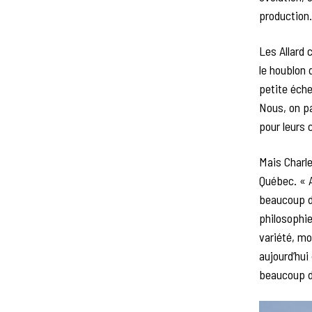
production.
Les Allard 
le houblon 
petite éche
Nous, on pa
pour leurs 
Mais Charle
Québec. « A
beaucoup de
philosophie
variété, mo
aujourd’hui
beaucoup de