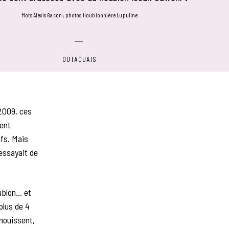
mots Alexis Gacon
photos Houblonnière Lupuline
OUTAOUAIS
 2009, ces
ment
ufs. Mais
essayait de
oublon… et
plus de 4
anouissent,