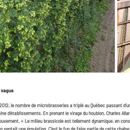
a vague
012, le nombre de microbrasseries a triplé au Québec passant d’u
ine d’établissements. En prenant le virage du houblon, Charles Allar
mouvement. « Le milieu brassicole est tellement dynamique, en con
on sentait une émulation. C’est le fun de faire partie de cette chaîne