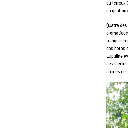
du terreux 
un gant aux
Quatre des 
aromatiques
tranquillem
des notes d
Lupuline é
des siècles
années de 