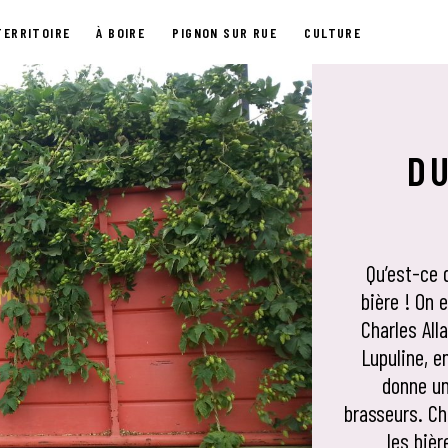
TERRITOIRE
À BOIRE
PIGNON SUR RUE
CULTURE
D
Qu’est-ce q
bière ! On 
Charles All
Lupuline, en
donne un
brasseurs. Ch
les biè