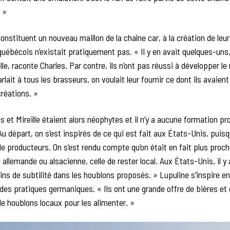
 »
constituent un nouveau maillon de la chaîne car, à la création de leur
québécois n’existait pratiquement pas. « Il y en avait quelques-uns,
lle, raconte Charles. Par contre, ils n’ont pas réussi à développer l
rlait à tous les brasseurs, on voulait leur fournir ce dont ils avaien
créations. »
s et Mireille étaient alors néophytes et il n’y a aucune formation p
u départ, on s’est inspirés de ce qui est fait aux États-Unis, puisqu
 producteurs. On s’est rendu compte qu’on était en fait plus proch
 allemande ou alsacienne, celle de rester local. Aux États-Unis, il y
ins de subtilité dans les houblons proposés. » Lupuline s’inspire e
 des pratiques germaniques. « Ils ont une grande offre de bières et
 houblons locaux pour les alimenter. »