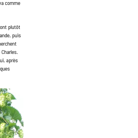
ui va comme
ont plutôt
mande, puis
cherchent
 Charles.
ui, après
lques