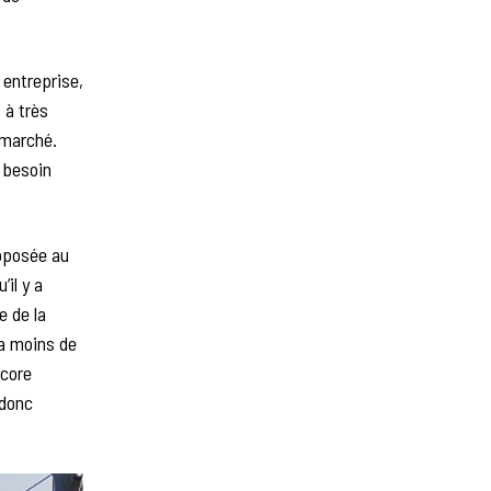
 entreprise,
 à très
e marché.
t besoin
roposée au
’il y a
e de la
 a moins de
ncore
 donc