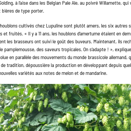
Golding, à l’aise dans les Belgian Pale Ale, au poivré Willamette, q
 bières de type porter.
houblons cultivés chez Lupuline sont plutôt amers, les six autres s
 et fruités. « Il y a 11 ans, les houblons d’amertume étaient en de
ent les brasseurs ont suivi le goût des buveurs. Maintenant, ils re
e pamplemousse, des saveurs tropicales. On s’adapte ! », explique
volue en parallèle des mouvements du monde brassicole allemand, q
 de tradition, dépoussière la production en développant depuis que
nouvelles variétés aux notes de melon et de mandarine.