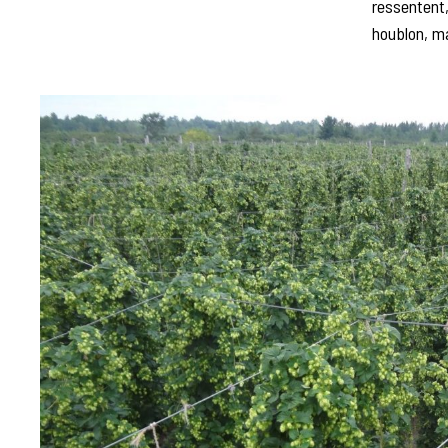
ressentent, 
houblon, m