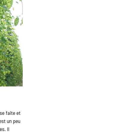
e faite et
’est un peu
s. Il