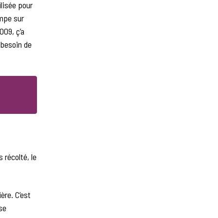
ilisée pour
impe sur
009, ç’a
 besoin de
 récolté, le
ère. C’est
se