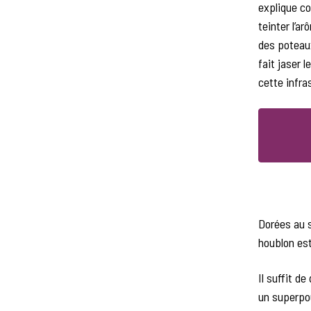
explique co
teinter l’a
des poteaux
fait jaser 
cette infra
Dorées au s
houblon est
Il suffit d
un superpou