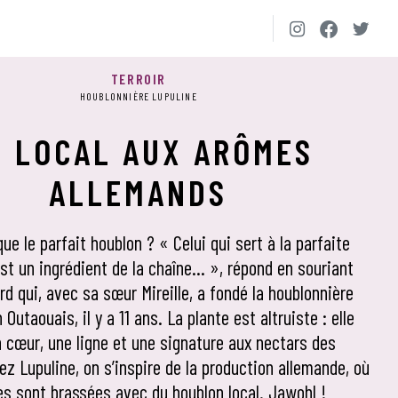
TERROIR
HOUBLONNIÈRE LUPULINE
U LOCAL AUX ARÔMES
ALLEMANDS
ue le parfait houblon ? « Celui qui sert à la parfaite
est un ingrédient de la chaîne… », répond en souriant
ard qui, avec sa sœur Mireille, a fondé la houblonnière
 Outaouais, il y a 11 ans. La plante est altruiste : elle
 cœur, une ligne et une signature aux nectars des
ez Lupuline, on s’inspire de la production allemande, où
res sont brassées avec du houblon local. Jawohl !