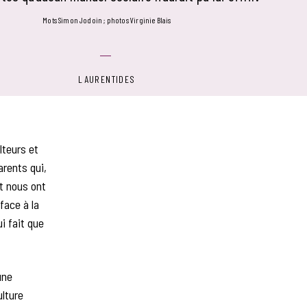
mots Simon Jodoin
photos Virginie Blais
LAURENTIDES
lteurs et
arents qui,
t nous ont
face à la
i fait que
une
ulture