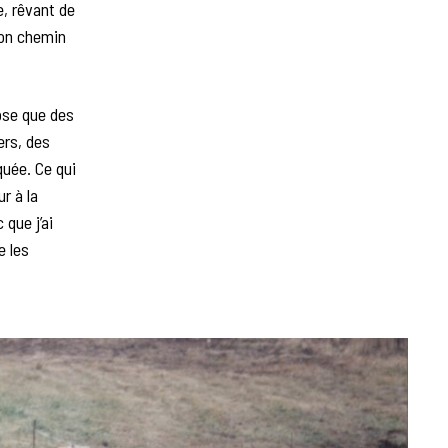
e, rêvant de
son chemin
hose que des
ers, des
quée. Ce qui
r à la
 que j’ai
e les