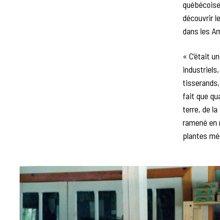
québécoise 
découvrir l
dans les Am
« C’était un
industriels
tisserands,
fait que qu
terre, de la
ramené en m
plantes méd