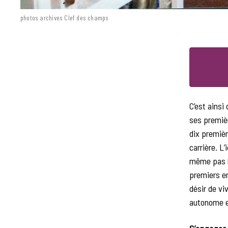
photos archives Clef des champs
C’est ainsi 
ses premiè
dix premièr
carrière. L
même pas l’
premiers e
désir de v
autonome em