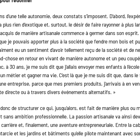
 pour redonner
ns d’une telle autonomie, deux constats s’imposent. D’abord, l’expér
 plus rien d’exotique et, surtout, le désir de faire rayonner à plus la
 acquis de manière artisanale commence à germer dans son esprit. «
ue je pouvais apporter plus à la société que fendre mon bois et p
raiment eu un sentiment d’avoir tellement reçu de la société et de n
nd-chose en retour en vivant de manière autonome et un peu coupé
, à 30 ans, je me suis dit que j’allais envoyer mes enfants à l’école 
un métier et gagner ma vie. C’est là que je me suis dit que, dans le f
une entreprise, parce que mes premiers produits, j’arrivais à en ve
te directe ou à travers divers événements alternatifs. »
 donc de structurer ce qui, jusqu’alors, est fait de manière plus ou 
t sans ambition professionnelle. La passion artisanale va ainsi dev
 carrière et, finalement, une aventure entrepreneuriale. Entre la cab
utarcie et les jardins et bâtiments qu’elle pilote maintenant avec so