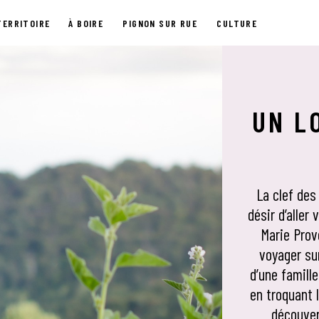
TERRITOIRE
À BOIRE
PIGNON SUR RUE
CULTURE
UN L
La clef des
désir d’aller
Marie Provo
voyager su
d’une famille
en troquant l
découver