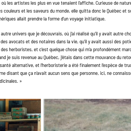
où les artistes les plus en vue tenaient l’affiche. Curieuse de natur
es couleurs et les saveurs du monde, elle quitta donc le Québec et 
ériques allait prendre la forme d’un voyage initiatique.
 autre univers que je découvrais, où j’ai réalisé qu’il y avait autre c
, des avocats et des notaires dans la vie, qu’il y avait aussi des poti
 des herboristes, et c’est quelque chose qui m’a profondément mar
and je suis revenue au Québec, j’étais dans cette mouvance du retou
 santé alternative, et l’herboristerie a été finalement l’espèce de truc
e disant que ça n’avait aucun sens que personne, ici, ne connaiss
icinales. »