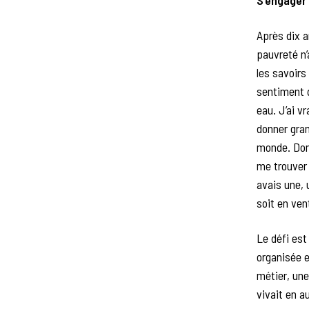
S’engager
Après dix a
pauvreté n’a
les savoirs
sentiment q
eau. J’ai v
donner gra
monde. Donc
me trouver 
avais une, 
soit en ven
Le défi est
organisée e
métier, une
vivait en a