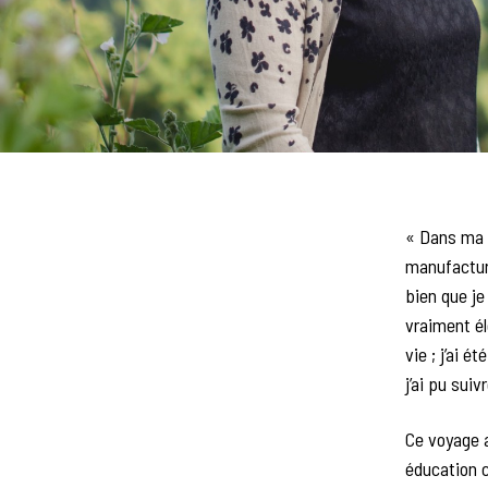
« Dans ma f
manufacturie
bien que je
vraiment él
vie ; j’ai 
j’ai pu suiv
Ce voyage al
éducation c