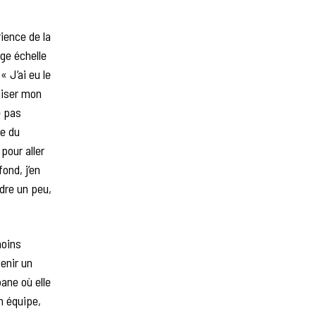
ience de la
rge échelle
 J’ai eu le
uiser mon
e pas
e du
pour aller
ond, j’en
ndre un peu,
moins
enir un
ane où elle
n équipe,