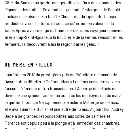
Côte-du-Sud est un garde-manger, dit-elle. On a des viandes, des
légumes, des fruits… On a tout ce qu’il faut : l’esturgeon de Donald
Lachance, le bison de la famille Chouinard, du lapin, etc. Chaque
producteur a son histoire, et c’est ce qu’on met en valeur sur la
table. Après avoir mangé du bœuf charolais, les voyageurs peuvent
aller à Cap-Saint-Ignace, à la Boucherie de la Ferme, rencontrer les
fermiers. Ils découvrent ainsi la région par les gens. »
DE MÈRE EN FILLES
Lauréate en 2017 du prestigieux prix de l’Hôtelière de l’année de
l’Association Hôtellerie Québec, Nancy Lemieux consacre sa vie à
l’accueil, à l’écoute et à la transmission. L’Auberge des Glacis est
devenue une grande famille, au point où les employés ont du mal à
la quitter ! Lorsque Nancy Lemieux a acheté l’Auberge des Glacis,
elle avait une fille d’un an et une autre de 15 ans. Aujourd’hui, Audrey
Jade a de grandes responsabilités aux côtés de sa mère et
Florence est depuis peu à la plonge et à l’entretien des chambres.