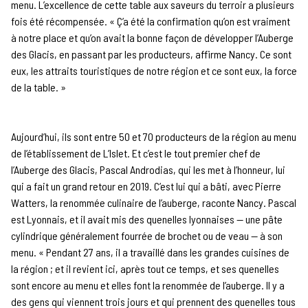
menu. L’excellence de cette table aux saveurs du terroir a plusieurs
fois été récompensée. « Ç’a été la confirmation qu’on est vraiment
à notre place et qu’on avait la bonne façon de développer l’Auberge
des Glacis, en passant par les producteurs, affirme Nancy. Ce sont
eux, les attraits touristiques de notre région et ce sont eux, la force
de la table. »
Aujourd’hui, ils sont entre 50 et 70 producteurs de la région au menu
de l’établissement de L’Islet. Et c’est le tout premier chef de
l’Auberge des Glacis, Pascal Androdias, qui les met à l’honneur, lui
qui a fait un grand retour en 2019. C’est lui qui a bâti, avec Pierre
Watters, la renommée culinaire de l’auberge, raconte Nancy. Pascal
est Lyonnais, et il avait mis des quenelles lyonnaises — une pâte
cylindrique généralement fourrée de brochet ou de veau — à son
menu. « Pendant 27 ans, il a travaillé dans les grandes cuisines de
la région ; et il revient ici, après tout ce temps, et ses quenelles
sont encore au menu et elles font la renommée de l’auberge. Il y a
des gens qui viennent trois jours et qui prennent des quenelles tous