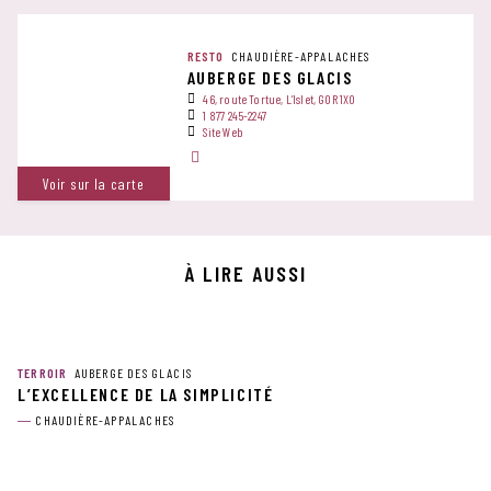
RESTO
CHAUDIÈRE-APPALACHES
AUBERGE DES GLACIS
46, route Tortue, L’Islet, G0R 1X0
1 877 245-2247
Site Web
Voir sur la carte
À LIRE AUSSI
TERROIR
AUBERGE DES GLACIS
L’EXCELLENCE DE LA SIMPLICITÉ
CHAUDIÈRE-APPALACHES