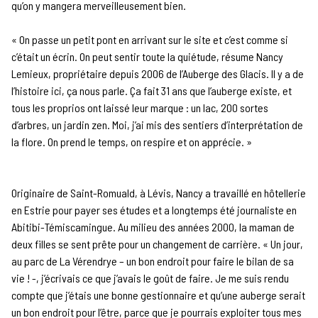
qu’on y mangera merveilleusement bien.
« On passe un petit pont en arrivant sur le site et c’est comme si
c’était un écrin. On peut sentir toute la quiétude, résume Nancy
Lemieux, propriétaire depuis 2006 de l’Auberge des Glacis. Il y a de
l’histoire ici, ça nous parle. Ça fait 31 ans que l’auberge existe, et
tous les proprios ont laissé leur marque : un lac, 200 sortes
d’arbres, un jardin zen. Moi, j’ai mis des sentiers d’interprétation de
la flore. On prend le temps, on respire et on apprécie. »
Originaire de Saint-Romuald, à Lévis, Nancy a travaillé en hôtellerie
en Estrie pour payer ses études et a longtemps été journaliste en
Abitibi-Témiscamingue. Au milieu des années 2000, la maman de
deux filles se sent prête pour un changement de carrière. « Un jour,
au parc de La Vérendrye – un bon endroit pour faire le bilan de sa
vie ! -, j’écrivais ce que j’avais le goût de faire. Je me suis rendu
compte que j’étais une bonne gestionnaire et qu’une auberge serait
un bon endroit pour l’être, parce que je pourrais exploiter tous mes