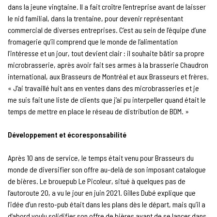
dans la jeune vingtaine. Il a fait croître l’entreprise avant de laisser
le nid familial, dans la trentaine, pour devenir représentant
commercial de diverses entreprises. C’est au sein de l’équipe d’une
fromagerie qu’il comprend que le monde de l’alimentation
l’intéresse et un jour, tout devient clair : il souhaite bâtir sa propre
microbrasserie, après avoir fait ses armes à la brasserie Chaudron
international, aux Brasseurs de Montréal et aux Brasseurs et frères.
« J’ai travaillé huit ans en ventes dans des microbrasseries et je
me suis fait une liste de clients que j’ai pu interpeller quand était le
temps de mettre en place le réseau de distribution de BDM. »
Développement et écoresponsabilité
Après 10 ans de service, le temps était venu pour Brasseurs du
monde de diversifier son offre au-delà de son imposant catalogue
de bières. Le brouepub Le Picoleur, situé à quelques pas de
l’autoroute 20, a vu le jour en juin 2021. Gilles Dubé explique que
l’idée d’un resto-pub était dans les plans dès le départ, mais qu’il a
d’abord voulu solidifier son offre de bières avant de se lancer dans