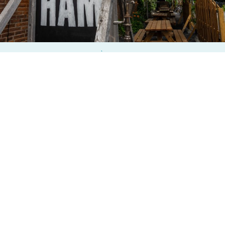
À BOIRE
BRASSERIE DUNHAM : TROUVER SON
COMPTE AU COEUR DU VILLAGE
Depuis plus de 10 ans, la Brasserie Dunham est un arrêt régional
incontournable où il est agréable de passer du bon temps et
déguster des bières faciles d’approche, singulières
et créatives.
mots Rose Normandin
photos Simon Jodoin
CANTONS-DE-L’EST
EN PARTENARIAT AVEC