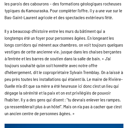
les parois des cabourons – des formations géologiques rocheuses
typiques du Kamouraska. Pour compléter l’offre, il y a une vue sur le
Bas-Saint-Laurent agricole et des spectacles extérieurs l’été.
Il y a beaucoup d’histoire entre les murs du bâtiment qui a
longtemps été un foyer pour personnes âgées. En longeant les
longs corridors qui mènent aux chambres, on voit toujours quelques
vestiges de cette ancienne vie, jusque dans les chaises berçantes
à l’entrée et les barres de soutien dans la salle de bain. « J’ai
toujours souhaité qu’on soit honnête avec notre offre
d’hébergement, dit le copropriétaire Sylvain Tremblay. On a laissé à
peu près toutes les installations qui étaient là. Le maire de Rivière-
Ouelle m’a dit que sa mère a été heureuse ici donc c’est un lieu qui
dégage la sérénité et la paix et on est privilégiés de pouvoir
l’habiter. Il y a des gens qui disent : “tu devrais enlever les rampes,
ça ressemblerait plus à un hôtel”. Mais on n’a pas à cacher que c’est
un ancien centre de personnes âgées. »