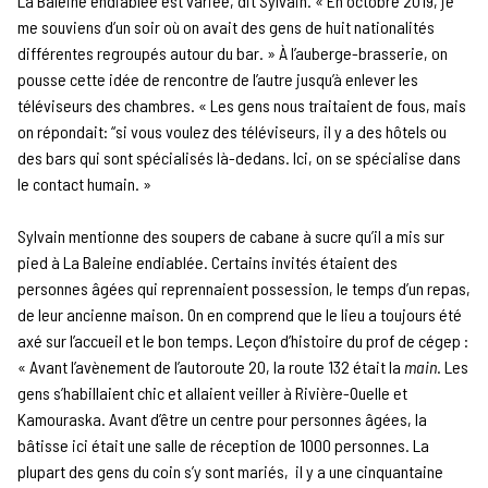
La Baleine endiablée est variée, dit Sylvain. « En octobre 2019, je
me souviens d’un soir où on avait des gens de huit nationalités
différentes regroupés autour du bar. » À l’auberge-brasserie, on
pousse cette idée de rencontre de l’autre jusqu’à enlever les
téléviseurs des chambres. « Les gens nous traitaient de fous, mais
on répondait: “si vous voulez des téléviseurs, il y a des hôtels ou
des bars qui sont spécialisés là-dedans. Ici, on se spécialise dans
le contact humain. »
Sylvain mentionne des soupers de cabane à sucre qu’il a mis sur
pied à La Baleine endiablée. Certains invités étaient des
personnes âgées qui reprennaient possession, le temps d’un repas,
de leur ancienne maison. On en comprend que le lieu a toujours été
axé sur l’accueil et le bon temps. Leçon d’histoire du prof de cégep :
« Avant l’avènement de l’autoroute 20, la route 132 était la
main
. Les
gens s’habillaient chic et allaient veiller à Rivière-Ouelle et
Kamouraska. Avant d’être un centre pour personnes âgées, la
bâtisse ici était une salle de réception de 1000 personnes. La
plupart des gens du coin s’y sont mariés, il y a une cinquantaine