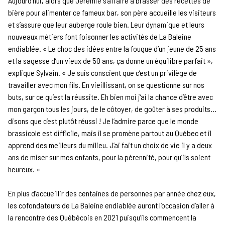
Aujourd’hui, alors que Jérémie s’affaire à brasser des recettes de
bière pour alimenter ce fameux bar, son père accueille les visiteurs
et s’assure que leur auberge roule bien. Leur dynamique et leurs
nouveaux métiers font foisonner les activités de La Baleine
endiablée. « Le choc des idées entre la fougue d’un jeune de 25 ans
et la sagesse d’un vieux de 50 ans, ça donne un équilibre parfait »,
explique Sylvain. « Je suis conscient que c’est un privilège de
travailler avec mon fils. En vieillissant, on se questionne sur nos
buts, sur ce qu’est la réussite. Eh bien moi j’ai la chance d’être avec
mon garçon tous les jours, de le côtoyer, de goûter à ses produits…
disons que c’est plutôt réussi ! Je l’admire parce que le monde
brassicole est difficile, mais il se promène partout au Québec et il
apprend des meilleurs du milieu. J’ai fait un choix de vie il y a deux
ans de miser sur mes enfants, pour la pérennité, pour qu’ils soient
heureux. »
En plus d’accueillir des centaines de personnes par année chez eux,
les cofondateurs de La Baleine endiablée auront l’occasion d’aller à
la rencontre des Québécois en 2021 puisqu’ils commencent la