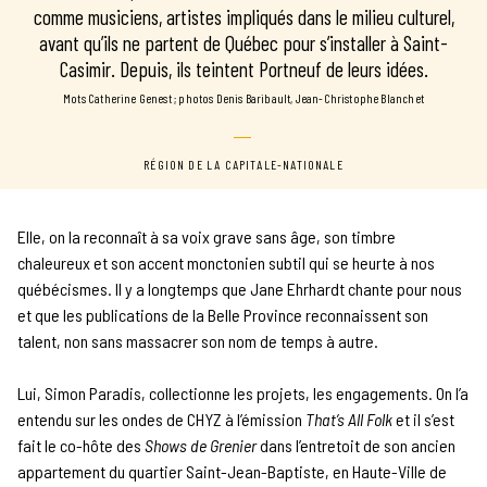
comme musiciens, artistes impliqués dans le milieu culturel,
avant qu’ils ne partent de Québec pour s’installer à Saint-
Casimir. Depuis, ils teintent Portneuf de leurs idées.
mots Catherine Genest
photos Denis Baribault, Jean-Christophe Blanchet
RÉGION DE LA CAPITALE-NATIONALE
Elle, on la reconnaît à sa voix grave sans âge, son timbre
chaleureux et son accent monctonien subtil qui se heurte à nos
québécismes. Il y a longtemps que Jane Ehrhardt chante pour nous
et que les publications de la Belle Province reconnaissent son
talent, non sans massacrer son nom de temps à autre.
Lui, Simon Paradis, collectionne les projets, les engagements. On l’a
entendu sur les ondes de CHYZ à l’émission
That’s All Folk
et il s’est
fait le co-hôte des
Shows de Grenier
dans l’entretoit de son ancien
appartement du quartier Saint-Jean-Baptiste, en Haute-Ville de