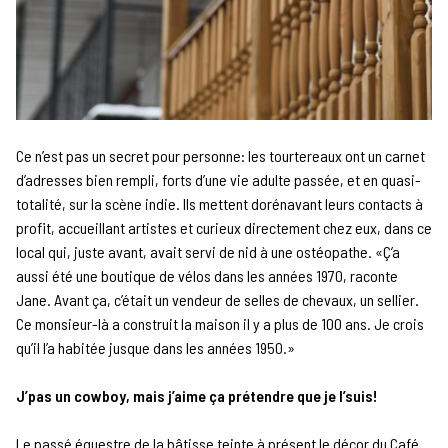
Ce n’est pas un secret pour personne: les tourtereaux ont un carnet
d’adresses bien rempli, forts d’une vie adulte passée, et en quasi-
totalité, sur la scène indie. Ils mettent dorénavant leurs contacts à
profit, accueillant artistes et curieux directement chez eux, dans ce
local qui, juste avant, avait servi de nid à une ostéopathe. «Ç’a
aussi été une boutique de vélos dans les années 1970, raconte
Jane. Avant ça, c’était un vendeur de selles de chevaux, un sellier.
Ce monsieur-là a construit la maison il y a plus de 100 ans. Je crois
qu’il l’a habitée jusque dans les années 1950.»
J’pas un cowboy, mais j’aime ça prétendre que je l’suis!
Le passé équestre de la bâtisse teinte à présent le décor du Café