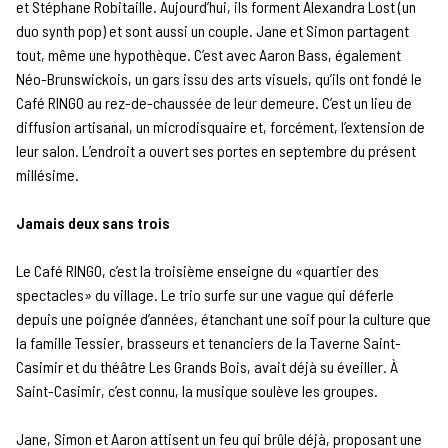
et Stéphane Robitaille. Aujourd’hui, ils forment Alexandra Lost (un
duo synth pop) et sont aussi un couple. Jane et Simon partagent
tout, même une hypothèque. C’est avec Aaron Bass, également
Néo-Brunswickois, un gars issu des arts visuels, qu’ils ont fondé le
Café RINGO au rez-de-chaussée de leur demeure. C’est un lieu de
diffusion artisanal, un microdisquaire et, forcément, l’extension de
leur salon. L’endroit a ouvert ses portes en septembre du présent
millésime.
Jamais deux sans trois
Le Café RINGO, c’est la troisième enseigne du «quartier des
spectacles» du village. Le trio surfe sur une vague qui déferle
depuis une poignée d’années, étanchant une soif pour la culture que
la famille Tessier, brasseurs et tenanciers de la Taverne Saint-
Casimir et du théâtre Les Grands Bois, avait déjà su éveiller. À
Saint-Casimir, c’est connu, la musique soulève les groupes.
Jane, Simon et Aaron attisent un feu qui brûle déjà, proposant une