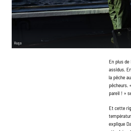
Hugo
En plus de 
assidus. En
la pêche au
pêcheurs. «
pareil ! » s
Et cette ri
température
explique Da