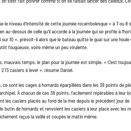
 on s’est fait poivrer comme si on se faisait lancer des cailloux. C’é
ue le niveau d’intensité de cette journée rocambolesque « à 7 ou 8 s
en au-dessus de celle qu’il accorde à la journée qui se profile à l’hor
3 sur 10 », prévoit-il alors que le bateau quitte le quai sur une houle
utôt fougueuse, voire même un peu virulente.
 mauvais temps, le plan pour la journée est simple. « C’est toujo
 273 casiers à lever », résume Daniel.
, ce sont les cages à homards éparpillées dans les 39 points de p
’archipel. À chacun de ces 39 points, facilement repérables à leur b
nt les casiers placés au fond de la mer depuis le précédent jour de
e butin de homards et renvoient les casiers à leur place avec les 
îchement reçus la veille et coupés le matin même.