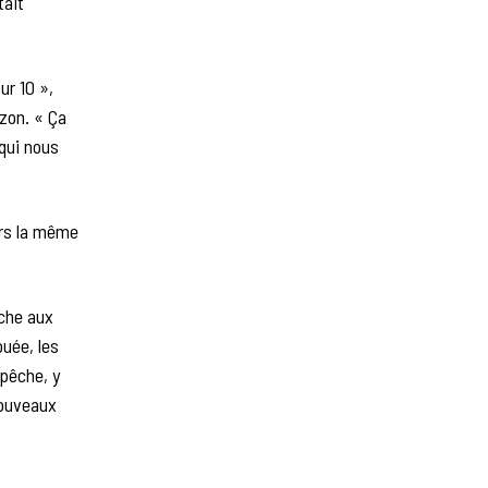
tait
ur 10 »,
izon. « Ça
 qui nous
urs la même
êche aux
ouée, les
 pêche, y
nouveaux