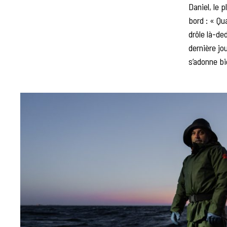
Daniel, le 
bord : « Qua
drôle là-de
dernière jou
s’adonne bie