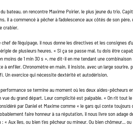
ur du bateau, on rencontre Maxime Poirier, le plus jeune du trio. Capi
ns, il a commencé à pêcher à l’adolescence aux côtés de son père, 
e crabier.
 chef de l’équipage, il nous donne les directives et les consignes d
ériple de plusieurs heures. « Si ça se passe mal, tu dois être capab
n moins de 1 min 30 s », me dit-il en me tendant une combinaison 
e à enfiler. Chronomètre en main, il insiste, avec un large sourire, 
éfi. Un exercice qui nécessite dextérité et autodérision.
 performance se termine au moment où les deux aides-pêcheurs e
n vue du grand départ. Leur complicité est palpable. « On rit tout l
considéré par Daniel et Maxime comme « le gars qui conte toujours
obablement faire honneur à sa réputation, il nous livre son adage d
n : « Aux îles, ou bien t’es pêcheur ou mineur. Ou bien chômeur… ou