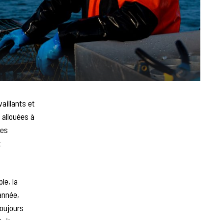
aillants et
 allouées à
des
t
le, la
année,
oujours