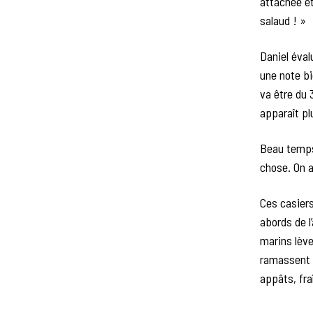
attachée et
salaud ! »
Daniel éval
une note bi
va être du 
apparaît pl
Beau temps,
chose. On a
Ces casiers
abords de l
marins lève
ramassent l
appâts, fra