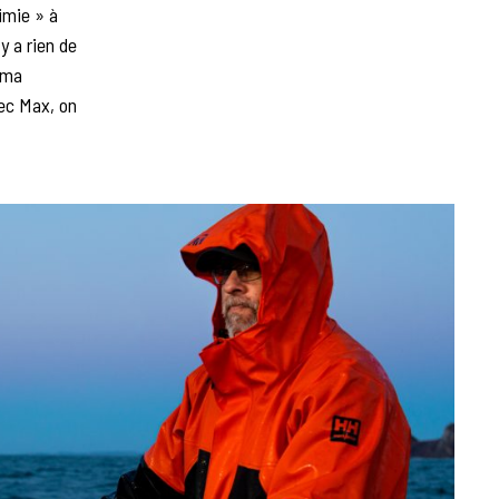
himie » à
 y a rien de
e ma
vec Max, on