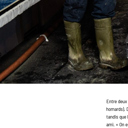
Entre deux 
homards), D
tandis que 
ami. « On e