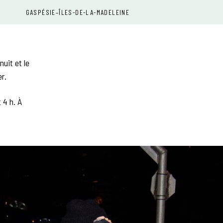
GASPÉSIE–ÎLES-DE-LA-MADELEINE
nuit et le
er.
 4 h. À