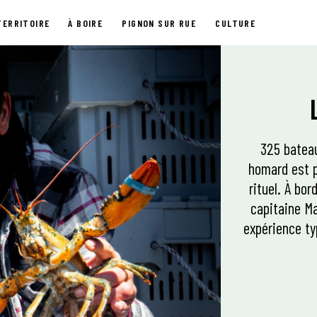
TERRITOIRE
À BOIRE
PIGNON SUR RUE
CULTURE
325 bateau
homard est p
rituel. À bo
capitaine Ma
expérience t