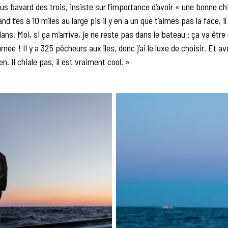
plus bavard des trois, insiste sur l’importance d’avoir « une bonne c
nd t’es à 10 miles au large pis il y en a un que t’aimes pas la face, il
dans. Moi, si ça m’arrive, je ne reste pas dans le bateau : ça va êtr
rnée ! Il y a 325 pêcheurs aux îles, donc j’ai le luxe de choisir. Et a
n. Il chiale pas, il est vraiment cool. »