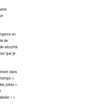
taine
un
’urgence en
le de
de sécurité
pour que je
ntrent dans
e temps »,
 des
jokes
».
e
dealer
! »