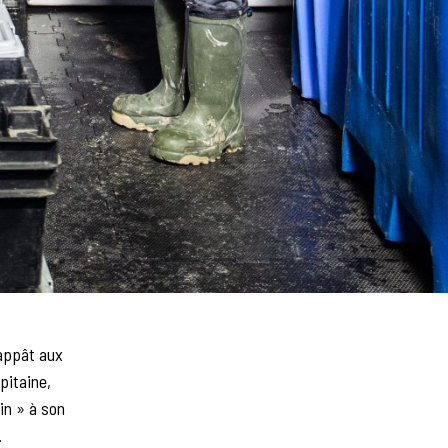
’appât aux
pitaine,
in » à son
.