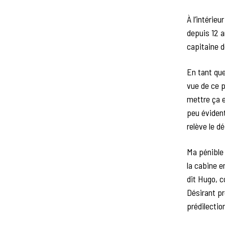
À l’intérie
depuis 12 a
capitaine d
En tant que
vue de ce p
mettre ça e
peu évident
relève le d
Ma pénible
la cabine e
dit Hugo, 
Désirant pr
prédilectio