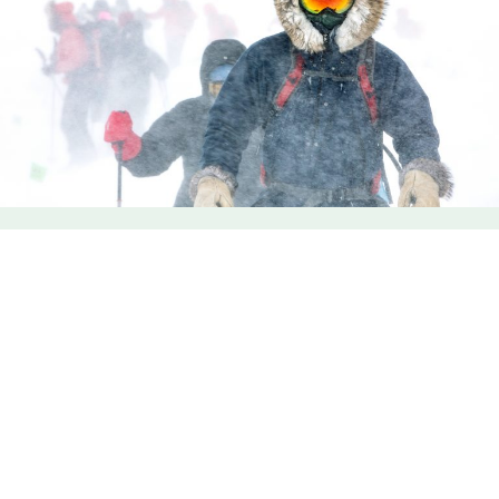
TERRITOIRE
LA TRAVERSÉE DE LA GASPÉSIE
COMMUNION AU PAYS DE
LA GASPÉSIE
Qu’elles soient accomplies à bottine ou à ski, les Traversées de
la Gaspésie font toujours florès. Portrait d’une alliance nouée
avec le territoire gaspésien, une grande aventure imaginée il y
a tout près de 20 ans par Claudine Roy, amoureuse de la région.
mots Olivier Béland-Côté
photos Ricochet Design