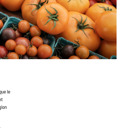
que le
nt
gion