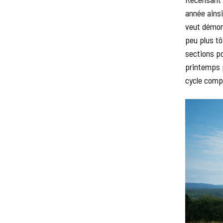
année ainsi
veut démont
peu plus tô
sections po
printemps p
cycle compl