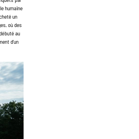
lle humaine
acheté un
ges, où des
 débuté au
ment d’un