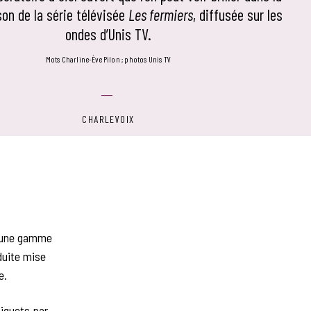
son de la série télévisée
Les fermiers
, diffusée sur les
ondes d’Unis TV.
mots Charline-Ève Pilon
photos Unis TV
CHARLEVOIX
à une gamme
éduite mise
e.
biquets par