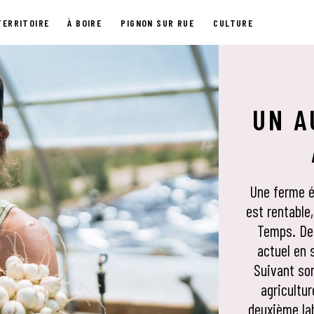
TERRITOIRE
À BOIRE
PIGNON SUR RUE
CULTURE
UN A
Une ferme é
est rentable
Temps. Dep
actuel en 
Suivant so
agricultur
deuxième lab