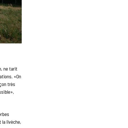
, ne tarit
tations. «On
çon très
ssible»,
erbes
 la livèche,