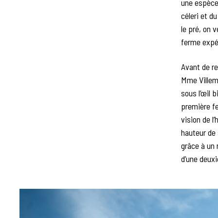
une espèce 
céleri et d
le pré, on 
ferme expé
Avant de re
Mme Villem
sous l’œil 
première f
vision de l
hauteur de 
grâce à un 
d’une deuxi