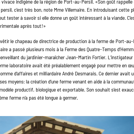
vivace indigène de la région de Port-au-Persil. «Son goût rappelle 
u persil, c’est très bon, note Mme Villemaire. En introduisant cette 
veut tester à savoir si elle donne un goût intéressant à la viande. C’e
rimentale après tout!»
vêtir le chapeau de directrice de production à la ferme de Port-au-P
aire a passé plusieurs mois à la Ferme des Quatre-Temps d’Hemmi
bienveillant du jardinier-maraîcher Jean-Martin Fortier. L’instigateur 
erme laboratoire avait été préalablement engagé pour mettre en œu
’homme d’affaires et milliardaire André Desmarais. Ce dernier avait u
ses moyens: la création d’une ferme venant en aide à la communaut
modèle productif, biologique et exportable. Son souhait s’est exaucé
ème ferme n’a pas été longue à germer.