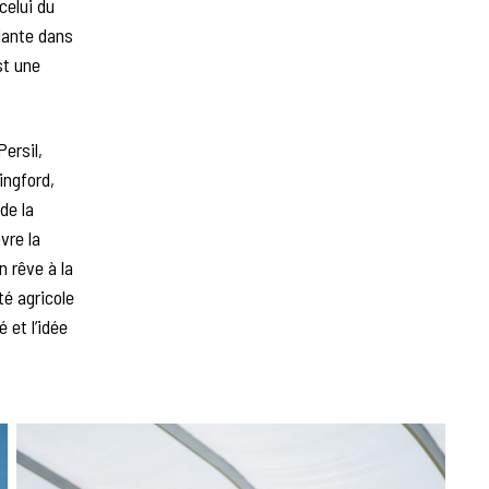
celui du
plante dans
st une
ersil,
ngford,
de la
vre la
n rêve à la
é agricole
 et l’idée