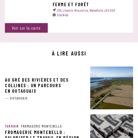
FERME ET FORÊT
225, chemin Shouldice, Wakefield, J0X 3G0
Site Web
Voir sur la carte
À LIRE AUSSI
AU GRÉ DES RIVIÈRES ET DES
COLLINES : UN PARCOURS
EN OUTAOUAIS
OUTAOUAIS
TERROIR
FROMAGERIE MONTEBELLO
FROMAGERIE MONTEBELLO :
VALORISER LE TRAVAIL EN RÉGION