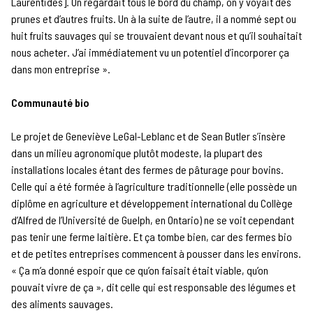
Laurentides]. On regardait tous le bord du champ, on y voyait des
prunes et d’autres fruits. Un à la suite de l’autre, il a nommé sept ou
huit fruits sauvages qui se trouvaient devant nous et qu’il souhaitait
nous acheter. J’ai immédiatement vu un potentiel d’incorporer ça
dans mon entreprise ».
Communauté bio
Le projet de Geneviève LeGal-Leblanc et de Sean Butler s’insère
dans un milieu agronomique plutôt modeste, la plupart des
installations locales étant des fermes de pâturage pour bovins.
Celle qui a été formée à l’agriculture traditionnelle (elle possède un
diplôme en agriculture et développement international du Collège
d’Alfred de l’Université de Guelph, en Ontario) ne se voit cependant
pas tenir une ferme laitière. Et ça tombe bien, car des fermes bio
et de petites entreprises commencent à pousser dans les environs.
« Ça m’a donné espoir que ce qu’on faisait était viable, qu’on
pouvait vivre de ça », dit celle qui est responsable des légumes et
des aliments sauvages.