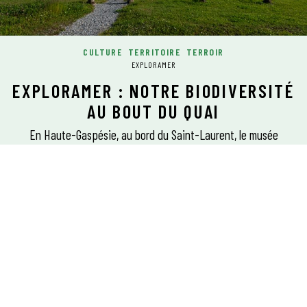
CULTURE
TERRITOIRE
TERROIR
EXPLORAMER
EXPLORAMER : NOTRE BIODIVERSITÉ
AU BOUT DU QUAI
En Haute-Gaspésie, au bord du Saint-Laurent, le musée
consacré aux écosystèmes marins, Exploramer, déborde
d’activités pour les enfants comme pour les plus grands.
mots Valérie Thérien
photos Simon Jodoin
GASPÉSIE–ÎLES-DE-LA-MADELEINE
EN PARTENARIAT AVEC