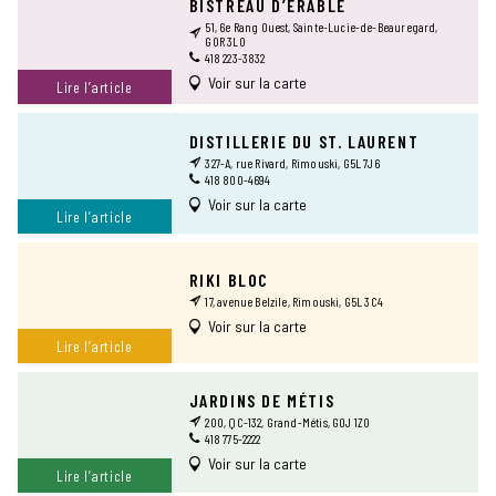
BISTREAU D’ÉRABLE
51, 6e Rang Ouest, Sainte-Lucie-de-Beauregard,
GOR 3L0
418 223-3832
Voir sur la carte
Lire l’article
DISTILLERIE DU ST. LAURENT
327-A, rue Rivard, Rimouski, G5L 7J6
418 800-4694
Voir sur la carte
Lire l’article
RIKI BLOC
17, avenue Belzile, Rimouski, G5L 3C4
Voir sur la carte
Lire l’article
JARDINS DE MÉTIS
200, QC-132, Grand-Métis, G0J 1Z0
418 775-2222
Voir sur la carte
Lire l’article