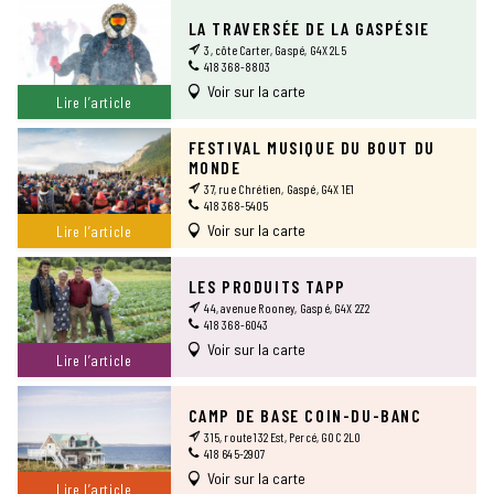
LA TRAVERSÉE DE LA GASPÉSIE
3, côte Carter, Gaspé, G4X 2L5
418 368-8803
Voir sur la carte
Lire l’article
FESTIVAL MUSIQUE DU BOUT DU
MONDE
37, rue Chrétien, Gaspé, G4X 1E1
418 368-5405
Voir sur la carte
Lire l’article
LES PRODUITS TAPP
44, avenue Rooney, Gaspé, G4X 2Z2
418 368-6043
Voir sur la carte
Lire l’article
CAMP DE BASE COIN-DU-BANC
315, route 132 Est, Percé, G0C 2L0
418 645-2907
Voir sur la carte
Lire l’article