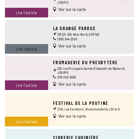
J0B 2T0
Voir sur la carte
Lire l’article
LA GRANGE PARDUE
261 QC-216, Ham-Nord, G0P 1A0
(819) 344-2200
Voir sur la carte
Lire l’article
FROMAGERIE DU PRESBYTÈRE
222, rue Principale, Sainte-Élizabeth-de-Warwick,
J0A 1M0
819-358-6555
Voir sur la carte
Lire l’article
FESTIVAL DE LA POUTINE
300, rue Cockburn, Drummondville, J2C 4L6
Voir sur la carte
Lire l’article
CIDRERIE CHOINIÈRE