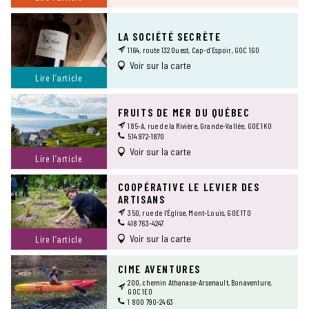
LA SOCIÉTÉ SECRÈTE
1164, route 132 Ouest, Cap-d’Espoir, G0C 1G0
Voir sur la carte
Lire l’article
FRUITS DE MER DU QUÉBEC
185-A, rue de la Rivière, Grande-Vallée, G0E 1K0
514 972-1870
Voir sur la carte
Lire l’article
COOPÉRATIVE LE LEVIER DES
ARTISANS
350, rue de l’Église, Mont-Louis, G0E 1T0
418 763-4247
Voir sur la carte
Lire l’article
CIME AVENTURES
200, chemin Athanase-Arsenault, Bonaventure,
G0C 1E0
1 800 790-2463