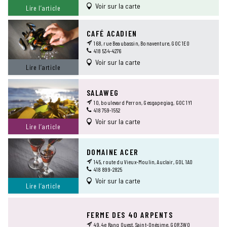
Voir sur la carte
Lire l’article
CAFÉ ACADIEN
168, rue Beaubassin, Bonaventure, G0C 1E0
418 534-4276
Voir sur la carte
Lire l’article
SALAWEG
10, boulevard Perron, Gesgapegiag, G0C 1Y1
418 759-1552
Voir sur la carte
Lire l’article
DOMAINE ACER
145, route du Vieux-Moulin, Auclair, G0L 1A0
418 899-2825
Voir sur la carte
Lire l’article
FERME DES 40 ARPENTS
49, 4e Rang Ouest, Saint-Onésime, G0R 3W0