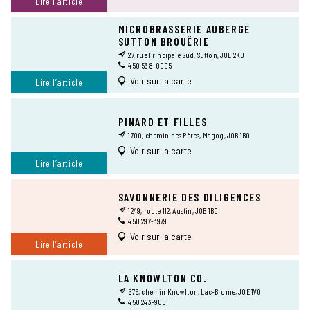
Lire l’article
MICROBRASSERIE AUBERGE
SUTTON BROUËRIE
27, rue Principale Sud, Sutton, J0E 2K0
450 538-0005
Voir sur la carte
Lire l’article
PINARD ET FILLES
1700, chemin des Pères, Magog, J0B 1B0
Voir sur la carte
Lire l’article
SAVONNERIE DES DILIGENCES
1249, route 112, Austin, J0B 1B0
450 297-3979
Voir sur la carte
Lire l’article
LA KNOWLTON CO.
576, chemin Knowlton, Lac-Brome, J0E 1V0
450 243-9001