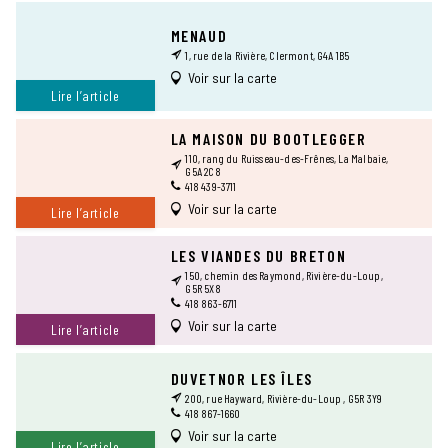
MENAUD
1, rue de la Rivière, Clermont, G4A 1B5
Voir sur la carte
Lire l’article
LA MAISON DU BOOTLEGGER
110, rang du Ruisseau-des-Frênes, La Malbaie,
G5A 2C8
418 439-3711
Voir sur la carte
Lire l’article
LES VIANDES DU BRETON
150, chemin des Raymond, Rivière-du-Loup,
G5R 5X8
418 863-6711
Voir sur la carte
Lire l’article
DUVETNOR LES ÎLES
200, rue Hayward, Rivière-du-Loup , G5R 3Y9
418 867-1660
Voir sur la carte
Lire l’article