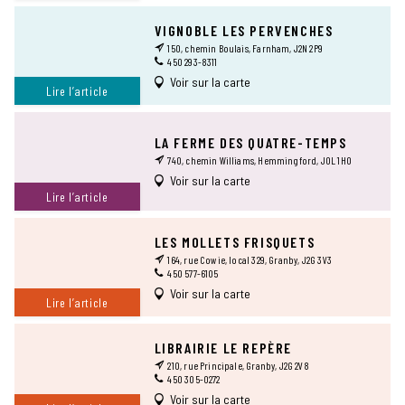
VIGNOBLE LES PERVENCHES
150, chemin Boulais, Farnham, J2N 2P9
450 293-8311
Voir sur la carte
Lire l’article
LA FERME DES QUATRE-TEMPS
740, chemin Williams, Hemmingford, J0L 1H0
Voir sur la carte
Lire l’article
LES MOLLETS FRISQUETS
164, rue Cowie, local 329, Granby, J2G 3V3
450 577-6105
Voir sur la carte
Lire l’article
LIBRAIRIE LE REPÈRE
210, rue Principale, Granby, J2G 2V8
450 305-0272
Voir sur la carte