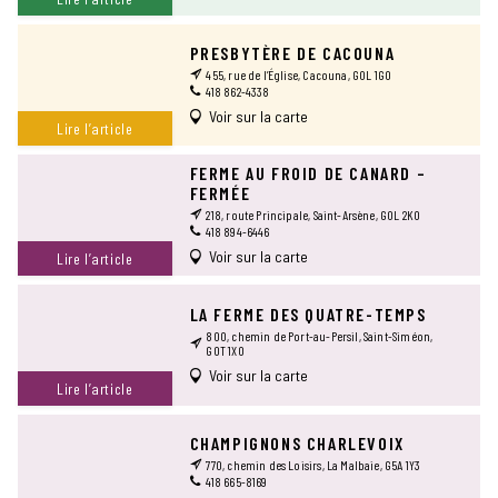
PRESBYTÈRE DE CACOUNA
455, rue de l’Église, Cacouna, G0L 1G0
418 862-4338
Voir sur la carte
Lire l’article
FERME AU FROID DE CANARD –
FERMÉE
218, route Principale, Saint-Arsène, G0L 2K0
418 894-6446
Voir sur la carte
Lire l’article
LA FERME DES QUATRE-TEMPS
800, chemin de Port-au-Persil, Saint-Siméon,
G0T 1X0
Voir sur la carte
Lire l’article
CHAMPIGNONS CHARLEVOIX
770, chemin des Loisirs, La Malbaie, G5A 1Y3
418 665-8169