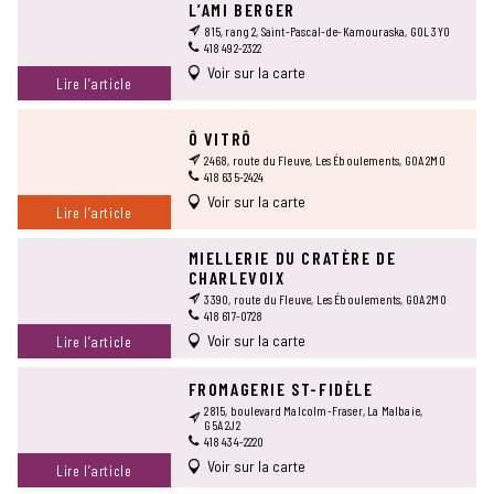
L’AMI BERGER
815, rang 2, Saint-Pascal-de-Kamouraska, G0L 3Y0
418 492-2322
Voir sur la carte
Lire l’article
Ô VITRÔ
2468, route du Fleuve, Les Éboulements, G0A 2M0
418 635-2424
Voir sur la carte
Lire l’article
MIELLERIE DU CRATÈRE DE
CHARLEVOIX
3390, route du Fleuve, Les Éboulements, G0A 2M0
418 617-0728
Voir sur la carte
Lire l’article
FROMAGERIE ST-FIDÈLE
2815, boulevard Malcolm-Fraser, La Malbaie,
G5A 2J2
418 434-2220
Voir sur la carte
Lire l’article