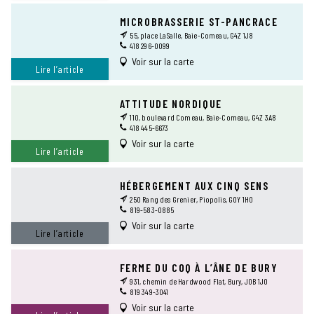
MICROBRASSERIE ST-PANCRACE
55, place LaSalle, Baie-Comeau, G4Z 1J8
418 296-0099
Voir sur la carte
Lire l’article
ATTITUDE NORDIQUE
110, boulevard Comeau, Baie-Comeau, G4Z 3A8
418 445-6673
Voir sur la carte
Lire l’article
HÉBERGEMENT AUX CINQ SENS
250 Rang des Grenier, Piopolis, G0Y 1H0
819-583-0885
Voir sur la carte
Lire l’article
FERME DU COQ À L’ÂNE DE BURY
931, chemin de Hardwood Flat, Bury, J0B 1J0
819 349-3041
Voir sur la carte