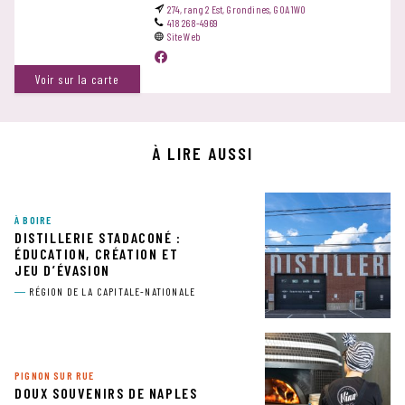
274, rang 2 Est, Grondines, G0A 1W0
418 268-4969
Site Web
Voir sur la carte
À LIRE AUSSI
À BOIRE
DISTILLERIE STADACONÉ :
ÉDUCATION, CRÉATION ET
JEU D’ÉVASION
RÉGION DE LA CAPITALE-NATIONALE
PIGNON SUR RUE
DOUX SOUVENIRS DE NAPLES