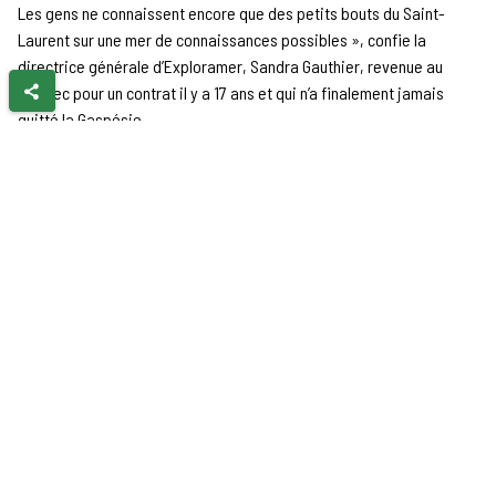
Les gens ne connaissent encore que des petits bouts du Saint-
Laurent sur une mer de connaissances possibles », confie la
directrice générale d’Exploramer, Sandra Gauthier, revenue au
Québec pour un contrat il y a 17 ans et qui n’a finalement jamais
quitté la Gaspésie.
À quelques pas du fleuve, le musée à vocation scientifique de
Sainte-Anne-des-Monts profite de sa situation géographique pour
inviter les visiteurs à des activités sur l’eau ou dans l’eau.
L’expertise d’Exploramer, ce sont ses connaissances marines, mais
elles ne se transmettent pas que sur l’eau : c’est aussi dans son
musée qu’on informe les visiteurs et qu’on va à leur rencontre. Sur
sa bâtisse, on peut lire sa triple vocation : aquarium, excursions en
mer, expositions.
Les visiteurs y passent normalement plusieurs heures, compte tenu
de la variété des activités offertes. Les plus grands ont la
possibilité de faire une excursion en mer ou de la « cueillette de