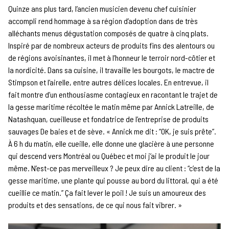
Quinze ans plus tard, l’ancien musicien devenu chef cuisinier
accompli rend hommage à sa région d’adoption dans de très
alléchants menus dégustation composés de quatre à cinq plats.
Inspiré par de nombreux acteurs de produits fins des alentours ou
de régions avoisinantes, il met à l’honneur le terroir nord-côtier et
la nordicité. Dans sa cuisine, il travaille les bourgots, le mactre de
Stimpson et l’airelle, entre autres délices locales. En entrevue, il
fait montre d’un enthousiasme contagieux en racontant le trajet de
la gesse maritime récoltée le matin même par Annick Latreille, de
Natashquan, cueilleuse et fondatrice de l’entreprise de produits
sauvages De baies et de sève. « Annick me dit : “OK, je suis prête”.
À 6 h du matin, elle cueille, elle donne une glacière à une personne
qui descend vers Montréal ou Québec et moi j’ai le produit le jour
même. N’est-ce pas merveilleux ? Je peux dire au client : “c’est de la
gesse maritime, une plante qui pousse au bord du littoral, qui a été
cueillie ce matin.” Ça fait lever le poil ! Je suis un amoureux des
produits et des sensations, de ce qui nous fait vibrer. »