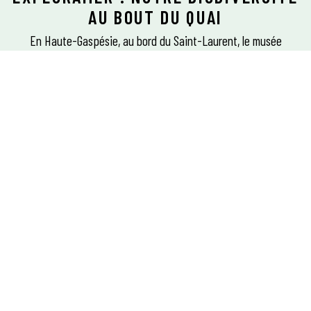
AU BOUT DU QUAI
En Haute-Gaspésie, au bord du Saint-Laurent, le musée
consacré aux écosystèmes marins, Exploramer, déborde
d’activités pour les enfants comme pour les plus grands.
mots Valérie Thérien
photos Simon Jodoin
GASPÉSIE–ÎLES-DE-LA-MADELEINE
EN PARTENARIAT AVEC
« On fait de la sensibilisation à la préservation du Saint-Laurent.
Les gens ne connaissent encore que des petits bouts du Saint-
Laurent sur une mer de connaissances possibles », confie la
directrice générale d’Exploramer, Sandra Gauthier, revenue au
Québec pour un contrat il y a 17 ans et qui n’a finalement jamais
quitté la Gaspésie.