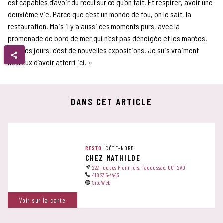
est capables d’avoir du recul sur ce qu’on fait. Et respirer, avoir une
deuxième vie. Parce que c’est un monde de fou, on le sait, la
restauration. Mais il y a aussi ces moments purs, avec la
promenade de bord de mer qui n’est pas déneigée et les marées.
Tous les jours, c’est de nouvelles expositions. Je suis vraiment
heureux d’avoir atterri ici. »
DANS CET ARTICLE
RESTO
CÔTE-NORD
CHEZ MATHILDE
227, rue des Pionniers, Tadoussac, G0T 2A0
418 235-4443
Site Web
Voir sur la carte