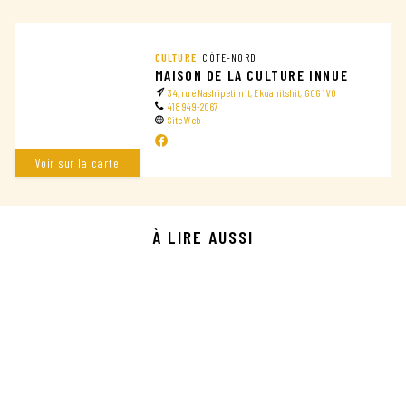
CULTURE
CÔTE-NORD
MAISON DE LA CULTURE INNUE
34, rue Nashipetimit, Ekuanitshit, G0G 1V0
418 949-2067
Site Web
Voir sur la carte
À LIRE AUSSI
TERROIR
CHEZ MATHILDE
LE GRAND BOUILLONNEMENT
À TADOUSSAC
CÔTE-NORD