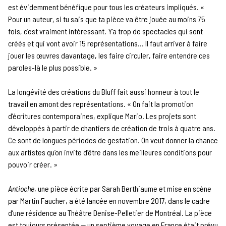
est évidemment bénéfique pour tous les créateurs impliqués. «
Pour un auteur, si tu sais que ta pièce va être jouée au moins 75
fois, c’est vraiment intéressant. Y’a trop de spectacles qui sont
créés et qui vont avoir 15 représentations… Il faut arriver à faire
jouer les œuvres davantage, les faire circuler, faire entendre ces
paroles-là le plus possible. »
La longévité des créations du Bluff fait aussi honneur à tout le
travail en amont des représentations. « On fait la promotion
d’écritures contemporaines, explique Mario. Les projets sont
développés à partir de chantiers de création de trois à quatre ans.
Ce sont de longues périodes de gestation. On veut donner la chance
aux artistes qu’on invite d’être dans les meilleures conditions pour
pouvoir créer. »
Antioche
, une pièce écrite par Sarah Berthiaume et mise en scène
par Martin Faucher, a été lancée en novembre 2017, dans le cadre
d’une résidence au Théâtre Denise-Pelletier de Montréal. La pièce
est toujours présentée — un septième voyage en France était prévu