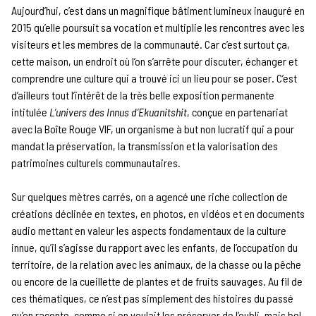
Aujourd’hui, c’est dans un magnifique bâtiment lumineux inauguré en
2015 qu’elle poursuit sa vocation et multiplie les rencontres avec les
visiteurs et les membres de la communauté. Car c’est surtout ça,
cette maison, un endroit où l’on s’arrête pour discuter, échanger et
comprendre une culture qui a trouvé ici un lieu pour se poser. C’est
d’ailleurs tout l’intérêt de la très belle exposition permanente
intitulée
L’univers des Innus d’Ekuanitshit
, conçue en partenariat
avec la Boîte Rouge VIF, un organisme à but non lucratif qui a pour
mandat la préservation, la transmission et la valorisation des
patrimoines culturels communautaires.
Sur quelques mètres carrés, on a agencé une riche collection de
créations déclinée en textes, en photos, en vidéos et en documents
audio mettant en valeur les aspects fondamentaux de la culture
innue, qu’il s’agisse du rapport avec les enfants, de l’occupation du
territoire, de la relation avec les animaux, de la chasse ou la pêche
ou encore de la cueillette de plantes et de fruits sauvages. Au fil de
ces thématiques, ce n’est pas simplement des histoires du passé
qu’on raconte, comme si on voulait les préserver de l’oubli, mais bel