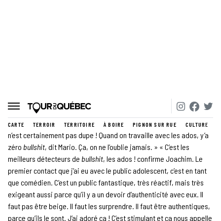
binôme à la tête du Théâtre Bluff depuis près de 15 ans. « Ce qui
nourrit le projet, c’est qu’on s’intéresse à cette période charnière de
la vie où tout est en mutation, tout est possible, tout est ouvert.
Cette période très effervescente, mais qui est fondamentale »,
ajoute Mario Borges.
La récente pièce de David Paquet,
Le poids des fourmis,
traite
d’écoanxiété, alors que le grand succès de Sarah Berthiaume,
Antioche
, est ancré autour de la thématique de la révolte. « C’est
pas des œuvres pédagogiques, pas du tout. C’est de l’art qu’on
propose, tranche Mario Borges. Et le jeune public embarque, car il
n’est certainement pas dupe ! Quand on travaille avec les ados, y’a
zéro
bullshit
, dit Mario. Ça, on ne l’oublie jamais. » « C’est les
meilleurs détecteurs de
bullshit
, les ados ! confirme Joachim. Le
premier contact que j’ai eu avec le public adolescent, c’est en tant
que comédien. C’est un public fantastique, très réactif, mais très
exigeant aussi parce qu’il y a un devoir d’authenticité avec eux. Il
faut pas être beige. Il faut les surprendre. Il faut être authentiques,
parce qu’ils le sont. J’ai adoré ça ! C’est stimulant et ça nous appelle