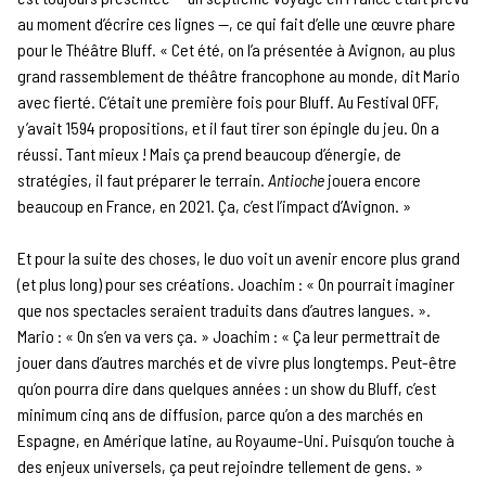
au moment d’écrire ces lignes —, ce qui fait d’elle une œuvre phare
pour le Théâtre Bluff. « Cet été, on l’a présentée à Avignon, au plus
grand rassemblement de théâtre francophone au monde, dit Mario
avec fierté. C’était une première fois pour Bluff. Au Festival OFF,
y’avait 1594 propositions, et il faut tirer son épingle du jeu. On a
réussi. Tant mieux ! Mais ça prend beaucoup d’énergie, de
stratégies, il faut préparer le terrain.
Antioche
jouera encore
beaucoup en France, en 2021. Ça, c’est l’impact d’Avignon. »
Et pour la suite des choses, le duo voit un avenir encore plus grand
(et plus long) pour ses créations. Joachim : « On pourrait imaginer
que nos spectacles seraient traduits dans d’autres langues. ».
Mario : « On s’en va vers ça. » Joachim : « Ça leur permettrait de
jouer dans d’autres marchés et de vivre plus longtemps. Peut-être
qu’on pourra dire dans quelques années : un show du Bluff, c’est
minimum cinq ans de diffusion, parce qu’on a des marchés en
Espagne, en Amérique latine, au Royaume-Uni. Puisqu’on touche à
des enjeux universels, ça peut rejoindre tellement de gens. »