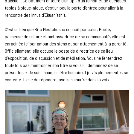
d’accueil. Ce bâtiment entouré d’un tipi, d’un fumoir et de quelques
tables à pique-nique, c’est un peu la porte d’entrée pour aller à la
rencontre des Innus d’Ekuanitshit.
C’est un lieu que Rita Mestokosho connaît par cœur. Poète,
passeuse de culture et ambassadrice de sa communauté, elle est
enracinée ici par amour des siens et par attachement à la parenté.
Officiellement, elle occupe le poste de directrice de ce lieu
d’exposition, de discussion et de médiation. Vous ne l’entendrez
toutefois pas mentionner son titre si vous lui demandez de se
présenter. « Je suis innue, un être humain et je vis pleinement », se
contente-t-elle de répondre, avec un sourire dans la voix.