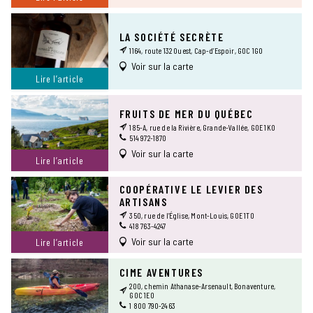
LA SOCIÉTÉ SECRÈTE
1164, route 132 Ouest, Cap-d’Espoir, G0C 1G0
Voir sur la carte
Lire l’article
FRUITS DE MER DU QUÉBEC
185-A, rue de la Rivière, Grande-Vallée, G0E 1K0
514 972-1870
Voir sur la carte
Lire l’article
COOPÉRATIVE LE LEVIER DES
ARTISANS
350, rue de l’Église, Mont-Louis, G0E 1T0
418 763-4247
Voir sur la carte
Lire l’article
CIME AVENTURES
200, chemin Athanase-Arsenault, Bonaventure,
G0C 1E0
1 800 790-2463