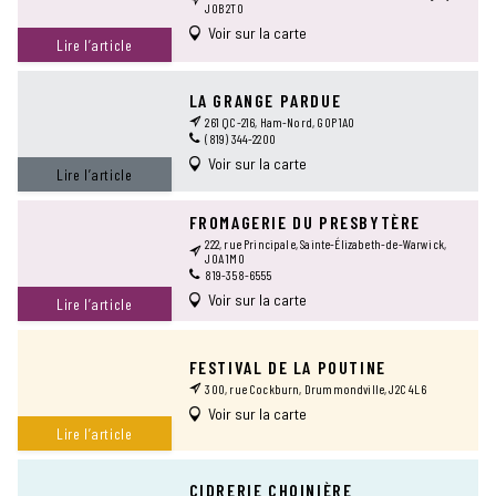
J0B 2T0
Voir sur la carte
Lire l’article
LA GRANGE PARDUE
261 QC-216, Ham-Nord, G0P 1A0
(819) 344-2200
Voir sur la carte
Lire l’article
FROMAGERIE DU PRESBYTÈRE
222, rue Principale, Sainte-Élizabeth-de-Warwick,
J0A 1M0
819-358-6555
Voir sur la carte
Lire l’article
FESTIVAL DE LA POUTINE
300, rue Cockburn, Drummondville, J2C 4L6
Voir sur la carte
Lire l’article
CIDRERIE CHOINIÈRE