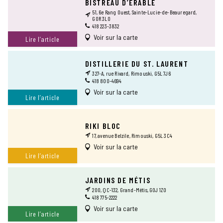
BISTREAU D’ÉRABLE
51, 6e Rang Ouest, Sainte-Lucie-de-Beauregard,
GOR 3L0
418 223-3832
Voir sur la carte
Lire l’article
DISTILLERIE DU ST. LAURENT
327-A, rue Rivard, Rimouski, G5L 7J6
418 800-4694
Voir sur la carte
Lire l’article
RIKI BLOC
17, avenue Belzile, Rimouski, G5L 3C4
Voir sur la carte
Lire l’article
JARDINS DE MÉTIS
200, QC-132, Grand-Métis, G0J 1Z0
418 775-2222
Voir sur la carte
Lire l’article