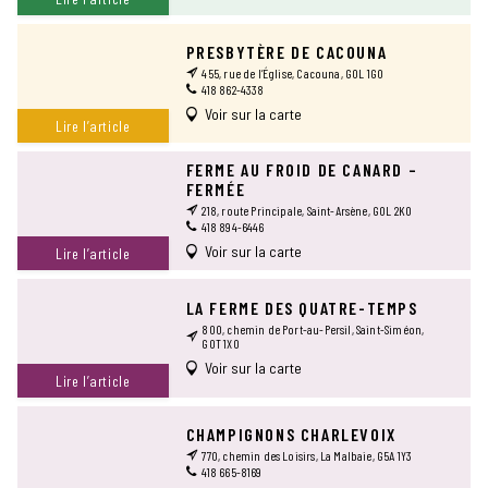
PRESBYTÈRE DE CACOUNA
455, rue de l’Église, Cacouna, G0L 1G0
418 862-4338
Voir sur la carte
Lire l’article
FERME AU FROID DE CANARD –
FERMÉE
218, route Principale, Saint-Arsène, G0L 2K0
418 894-6446
Voir sur la carte
Lire l’article
LA FERME DES QUATRE-TEMPS
800, chemin de Port-au-Persil, Saint-Siméon,
G0T 1X0
Voir sur la carte
Lire l’article
CHAMPIGNONS CHARLEVOIX
770, chemin des Loisirs, La Malbaie, G5A 1Y3
418 665-8169