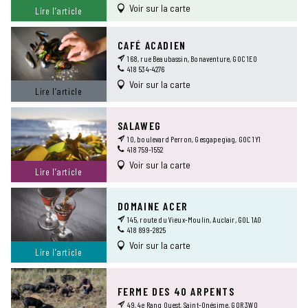
Voir sur la carte
Lire l’article
CAFÉ ACADIEN
168, rue Beaubassin, Bonaventure, G0C 1E0
418 534-4276
Voir sur la carte
Lire l’article
SALAWEG
10, boulevard Perron, Gesgapegiag, G0C 1Y1
418 759-1552
Voir sur la carte
Lire l’article
DOMAINE ACER
145, route du Vieux-Moulin, Auclair, G0L 1A0
418 899-2825
Voir sur la carte
Lire l’article
FERME DES 40 ARPENTS
49, 4e Rang Ouest, Saint-Onésime, G0R 3W0