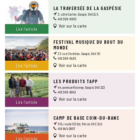
LA TRAVERSÉE DE LA GASPÉSIE
3, côte Carter, Gaspé, G4X 2L5
418 368-8803
Voir sur la carte
Lire l’article
FESTIVAL MUSIQUE DU BOUT DU
MONDE
37, rue Chrétien, Gaspé, G4X 1E1
418 368-5405
Voir sur la carte
Lire l’article
LES PRODUITS TAPP
44, avenue Rooney, Gaspé, G4X 2Z2
418 368-6043
Voir sur la carte
Lire l’article
CAMP DE BASE COIN-DU-BANC
315, route 132 Est, Percé, G0C 2L0
418 645-2907
Voir sur la carte
Lire l’article