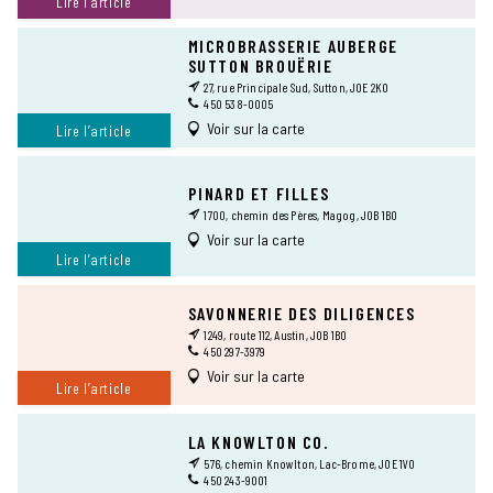
Lire l’article
MICROBRASSERIE AUBERGE
SUTTON BROUËRIE
27, rue Principale Sud, Sutton, J0E 2K0
450 538-0005
Voir sur la carte
Lire l’article
PINARD ET FILLES
1700, chemin des Pères, Magog, J0B 1B0
Voir sur la carte
Lire l’article
SAVONNERIE DES DILIGENCES
1249, route 112, Austin, J0B 1B0
450 297-3979
Voir sur la carte
Lire l’article
LA KNOWLTON CO.
576, chemin Knowlton, Lac-Brome, J0E 1V0
450 243-9001