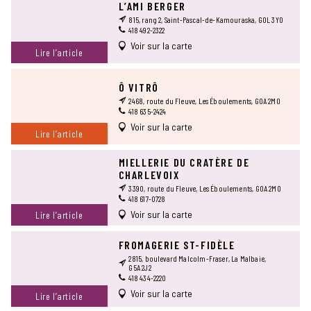
L’AMI BERGER
815, rang 2, Saint-Pascal-de-Kamouraska, G0L 3Y0
418 492-2322
Voir sur la carte
Lire l’article
Ô VITRÔ
2468, route du Fleuve, Les Éboulements, G0A 2M0
418 635-2424
Voir sur la carte
Lire l’article
MIELLERIE DU CRATÈRE DE
CHARLEVOIX
3390, route du Fleuve, Les Éboulements, G0A 2M0
418 617-0728
Voir sur la carte
Lire l’article
FROMAGERIE ST-FIDÈLE
2815, boulevard Malcolm-Fraser, La Malbaie,
G5A 2J2
418 434-2220
Voir sur la carte
Lire l’article