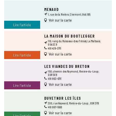
MENAUD
1, rue de la Rivière, Clermont, G4A 1B5
Voir sur la carte
Lire l’article
LA MAISON DU BOOTLEGGER
110, rang du Ruisseau-des-Frênes, La Malbaie,
G5A 2C8
418 439-3711
Voir sur la carte
Lire l’article
LES VIANDES DU BRETON
150, chemin des Raymond, Rivière-du-Loup,
G5R 5X8
418 863-6711
Voir sur la carte
Lire l’article
DUVETNOR LES ÎLES
200, rue Hayward, Rivière-du-Loup , G5R 3Y9
418 867-1660
Voir sur la carte
Lire l’article