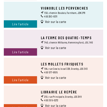
VIGNOBLE LES PERVENCHES
150, chemin Boulais, Farnham, J2N 2P9
450 293-8311
Voir sur la carte
Lire l’article
LA FERME DES QUATRE-TEMPS
740, chemin Williams, Hemmingford, J0L 1H0
Voir sur la carte
Lire l’article
LES MOLLETS FRISQUETS
164, rue Cowie, local 329, Granby, J2G 3V3
450 577-6105
Voir sur la carte
Lire l’article
LIBRAIRIE LE REPÈRE
210, rue Principale, Granby, J2G 2V8
450 305-0272
Voir sur la carte