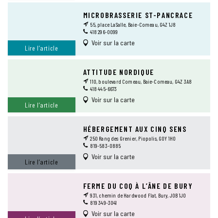
MICROBRASSERIE ST-PANCRACE
55, place LaSalle, Baie-Comeau, G4Z 1J8
418 296-0099
Voir sur la carte
Lire l’article
ATTITUDE NORDIQUE
110, boulevard Comeau, Baie-Comeau, G4Z 3A8
418 445-6673
Voir sur la carte
Lire l’article
HÉBERGEMENT AUX CINQ SENS
250 Rang des Grenier, Piopolis, G0Y 1H0
819-583-0885
Voir sur la carte
Lire l’article
FERME DU COQ À L’ÂNE DE BURY
931, chemin de Hardwood Flat, Bury, J0B 1J0
819 349-3041
Voir sur la carte