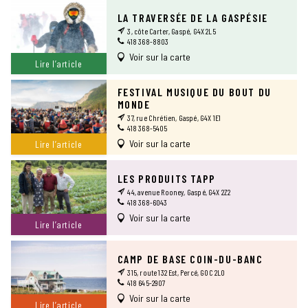
LA TRAVERSÉE DE LA GASPÉSIE
3, côte Carter, Gaspé, G4X 2L5
418 368-8803
Voir sur la carte
Lire l’article
FESTIVAL MUSIQUE DU BOUT DU
MONDE
37, rue Chrétien, Gaspé, G4X 1E1
418 368-5405
Voir sur la carte
Lire l’article
LES PRODUITS TAPP
44, avenue Rooney, Gaspé, G4X 2Z2
418 368-6043
Voir sur la carte
Lire l’article
CAMP DE BASE COIN-DU-BANC
315, route 132 Est, Percé, G0C 2L0
418 645-2907
Voir sur la carte
Lire l’article