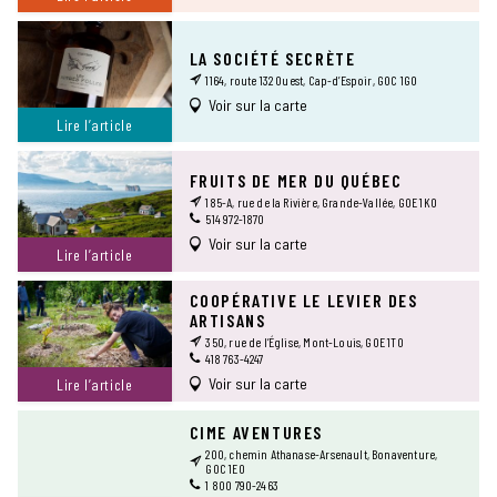
LA SOCIÉTÉ SECRÈTE
1164, route 132 Ouest, Cap-d’Espoir, G0C 1G0
Voir sur la carte
Lire l’article
FRUITS DE MER DU QUÉBEC
185-A, rue de la Rivière, Grande-Vallée, G0E 1K0
514 972-1870
Voir sur la carte
Lire l’article
COOPÉRATIVE LE LEVIER DES
ARTISANS
350, rue de l’Église, Mont-Louis, G0E 1T0
418 763-4247
Voir sur la carte
Lire l’article
CIME AVENTURES
200, chemin Athanase-Arsenault, Bonaventure,
G0C 1E0
1 800 790-2463