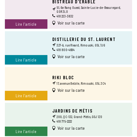
BISTREAU D’ÉRABLE
51, 6e Rang Ouest, Sainte-Lucie-de-Beauregard,
GOR 3L0
418 223-3832
Voir sur la carte
Lire l’article
DISTILLERIE DU ST. LAURENT
327-A, rue Rivard, Rimouski, G5L 7J6
418 800-4694
Voir sur la carte
Lire l’article
RIKI BLOC
17, avenue Belzile, Rimouski, G5L 3C4
Voir sur la carte
Lire l’article
JARDINS DE MÉTIS
200, QC-132, Grand-Métis, G0J 1Z0
418 775-2222
Voir sur la carte
Lire l’article