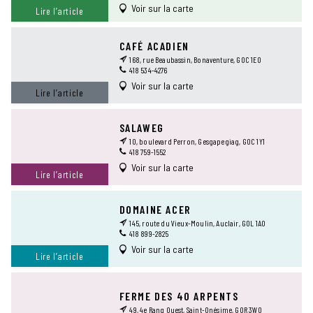
Voir sur la carte
Lire l’article
CAFÉ ACADIEN
168, rue Beaubassin, Bonaventure, G0C 1E0
418 534-4276
Voir sur la carte
Lire l’article
SALAWEG
10, boulevard Perron, Gesgapegiag, G0C 1Y1
418 759-1552
Voir sur la carte
Lire l’article
DOMAINE ACER
145, route du Vieux-Moulin, Auclair, G0L 1A0
418 899-2825
Voir sur la carte
Lire l’article
FERME DES 40 ARPENTS
49, 4e Rang Ouest, Saint-Onésime, G0R 3W0