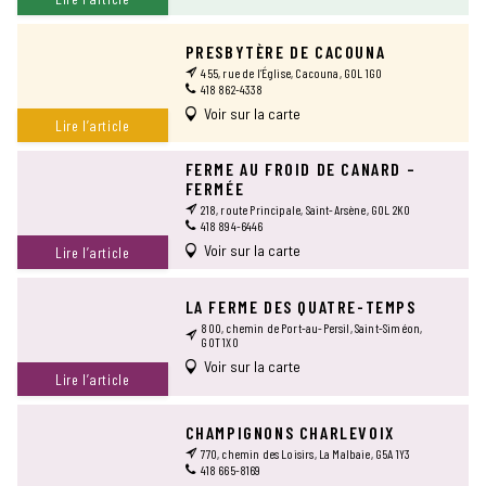
PRESBYTÈRE DE CACOUNA
455, rue de l’Église, Cacouna, G0L 1G0
418 862-4338
Voir sur la carte
Lire l’article
FERME AU FROID DE CANARD –
FERMÉE
218, route Principale, Saint-Arsène, G0L 2K0
418 894-6446
Voir sur la carte
Lire l’article
LA FERME DES QUATRE-TEMPS
800, chemin de Port-au-Persil, Saint-Siméon,
G0T 1X0
Voir sur la carte
Lire l’article
CHAMPIGNONS CHARLEVOIX
770, chemin des Loisirs, La Malbaie, G5A 1Y3
418 665-8169