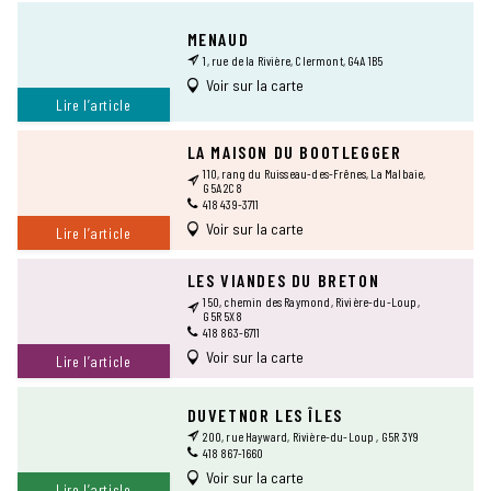
MENAUD
1, rue de la Rivière, Clermont, G4A 1B5
Voir sur la carte
Lire l’article
LA MAISON DU BOOTLEGGER
110, rang du Ruisseau-des-Frênes, La Malbaie,
G5A 2C8
418 439-3711
Voir sur la carte
Lire l’article
LES VIANDES DU BRETON
150, chemin des Raymond, Rivière-du-Loup,
G5R 5X8
418 863-6711
Voir sur la carte
Lire l’article
DUVETNOR LES ÎLES
200, rue Hayward, Rivière-du-Loup , G5R 3Y9
418 867-1660
Voir sur la carte
Lire l’article