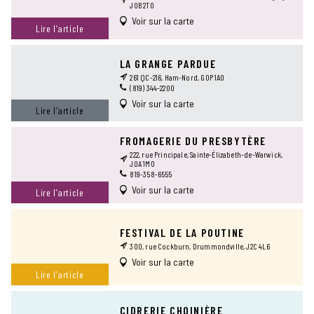
J0B 2T0
Voir sur la carte
Lire l’article
LA GRANGE PARDUE
261 QC-216, Ham-Nord, G0P 1A0
(819) 344-2200
Voir sur la carte
Lire l’article
FROMAGERIE DU PRESBYTÈRE
222, rue Principale, Sainte-Élizabeth-de-Warwick,
J0A 1M0
819-358-6555
Voir sur la carte
Lire l’article
FESTIVAL DE LA POUTINE
300, rue Cockburn, Drummondville, J2C 4L6
Voir sur la carte
Lire l’article
CIDRERIE CHOINIÈRE