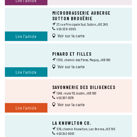
Lire l’article
MICROBRASSERIE AUBERGE
SUTTON BROUËRIE
27, rue Principale Sud, Sutton, J0E 2K0
450 538-0005
Voir sur la carte
Lire l’article
PINARD ET FILLES
1700, chemin des Pères, Magog, J0B 1B0
Voir sur la carte
Lire l’article
SAVONNERIE DES DILIGENCES
1249, route 112, Austin, J0B 1B0
450 297-3979
Voir sur la carte
Lire l’article
LA KNOWLTON CO.
576, chemin Knowlton, Lac-Brome, J0E 1V0
450 243-9001