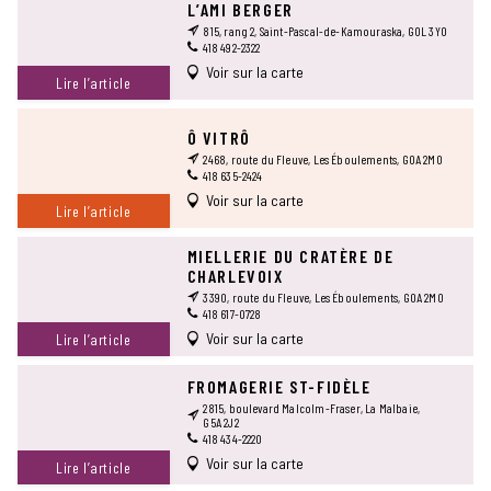
L’AMI BERGER
815, rang 2, Saint-Pascal-de-Kamouraska, G0L 3Y0
418 492-2322
Voir sur la carte
Lire l’article
Ô VITRÔ
2468, route du Fleuve, Les Éboulements, G0A 2M0
418 635-2424
Voir sur la carte
Lire l’article
MIELLERIE DU CRATÈRE DE
CHARLEVOIX
3390, route du Fleuve, Les Éboulements, G0A 2M0
418 617-0728
Voir sur la carte
Lire l’article
FROMAGERIE ST-FIDÈLE
2815, boulevard Malcolm-Fraser, La Malbaie,
G5A 2J2
418 434-2220
Voir sur la carte
Lire l’article