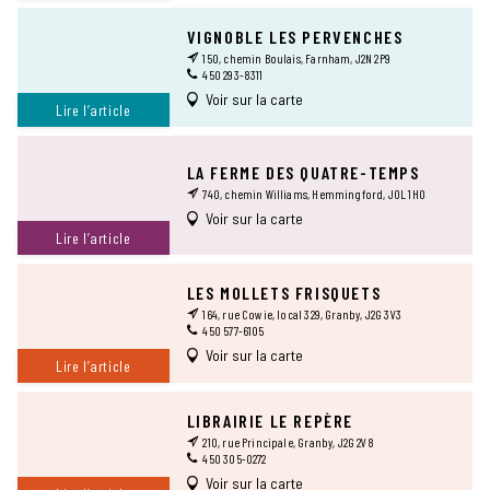
VIGNOBLE LES PERVENCHES
150, chemin Boulais, Farnham, J2N 2P9
450 293-8311
Voir sur la carte
Lire l’article
LA FERME DES QUATRE-TEMPS
740, chemin Williams, Hemmingford, J0L 1H0
Voir sur la carte
Lire l’article
LES MOLLETS FRISQUETS
164, rue Cowie, local 329, Granby, J2G 3V3
450 577-6105
Voir sur la carte
Lire l’article
LIBRAIRIE LE REPÈRE
210, rue Principale, Granby, J2G 2V8
450 305-0272
Voir sur la carte