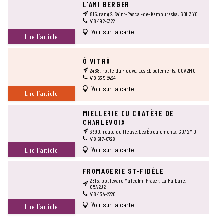
L’AMI BERGER
815, rang 2, Saint-Pascal-de-Kamouraska, G0L 3Y0
418 492-2322
Voir sur la carte
Lire l’article
Ô VITRÔ
2468, route du Fleuve, Les Éboulements, G0A 2M0
418 635-2424
Voir sur la carte
Lire l’article
MIELLERIE DU CRATÈRE DE
CHARLEVOIX
3390, route du Fleuve, Les Éboulements, G0A 2M0
418 617-0728
Voir sur la carte
Lire l’article
FROMAGERIE ST-FIDÈLE
2815, boulevard Malcolm-Fraser, La Malbaie,
G5A 2J2
418 434-2220
Voir sur la carte
Lire l’article