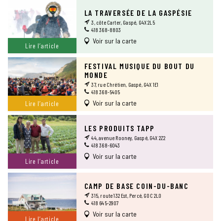
LA TRAVERSÉE DE LA GASPÉSIE
3, côte Carter, Gaspé, G4X 2L5
418 368-8803
Voir sur la carte
Lire l’article
FESTIVAL MUSIQUE DU BOUT DU
MONDE
37, rue Chrétien, Gaspé, G4X 1E1
418 368-5405
Voir sur la carte
Lire l’article
LES PRODUITS TAPP
44, avenue Rooney, Gaspé, G4X 2Z2
418 368-6043
Voir sur la carte
Lire l’article
CAMP DE BASE COIN-DU-BANC
315, route 132 Est, Percé, G0C 2L0
418 645-2907
Voir sur la carte
Lire l’article