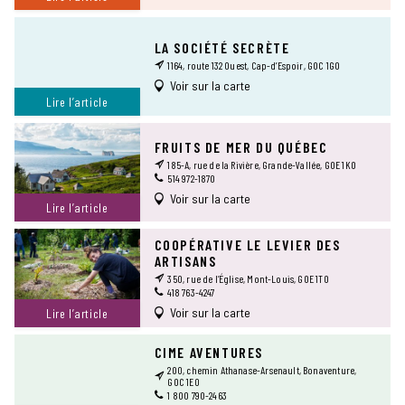
LA SOCIÉTÉ SECRÈTE
1164, route 132 Ouest, Cap-d’Espoir, G0C 1G0
Voir sur la carte
Lire l’article
FRUITS DE MER DU QUÉBEC
185-A, rue de la Rivière, Grande-Vallée, G0E 1K0
514 972-1870
Voir sur la carte
Lire l’article
COOPÉRATIVE LE LEVIER DES
ARTISANS
350, rue de l’Église, Mont-Louis, G0E 1T0
418 763-4247
Voir sur la carte
Lire l’article
CIME AVENTURES
200, chemin Athanase-Arsenault, Bonaventure,
G0C 1E0
1 800 790-2463