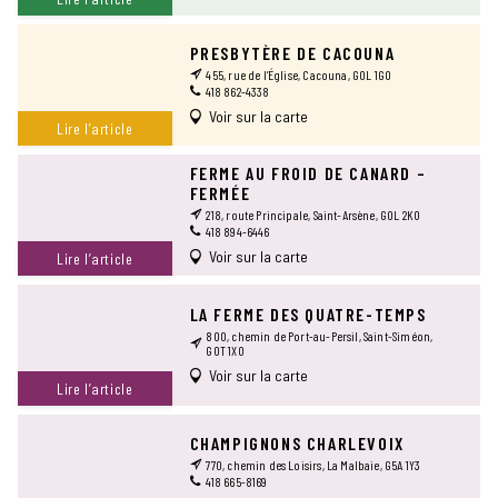
PRESBYTÈRE DE CACOUNA
455, rue de l’Église, Cacouna, G0L 1G0
418 862-4338
Voir sur la carte
Lire l’article
FERME AU FROID DE CANARD –
FERMÉE
218, route Principale, Saint-Arsène, G0L 2K0
418 894-6446
Voir sur la carte
Lire l’article
LA FERME DES QUATRE-TEMPS
800, chemin de Port-au-Persil, Saint-Siméon,
G0T 1X0
Voir sur la carte
Lire l’article
CHAMPIGNONS CHARLEVOIX
770, chemin des Loisirs, La Malbaie, G5A 1Y3
418 665-8169