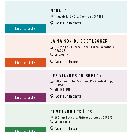
MENAUD
1, rue de la Rivière, Clermont, G4A 1B5
Voir sur la carte
Lire l’article
LA MAISON DU BOOTLEGGER
110, rang du Ruisseau-des-Frênes, La Malbaie,
G5A 2C8
418 439-3711
Voir sur la carte
Lire l’article
LES VIANDES DU BRETON
150, chemin des Raymond, Rivière-du-Loup,
G5R 5X8
418 863-6711
Voir sur la carte
Lire l’article
DUVETNOR LES ÎLES
200, rue Hayward, Rivière-du-Loup , G5R 3Y9
418 867-1660
Voir sur la carte
Lire l’article