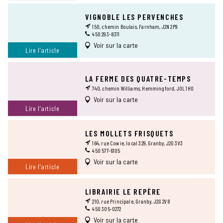
VIGNOBLE LES PERVENCHES
150, chemin Boulais, Farnham, J2N 2P9
450 293-8311
Voir sur la carte
Lire l’article
LA FERME DES QUATRE-TEMPS
740, chemin Williams, Hemmingford, J0L 1H0
Voir sur la carte
Lire l’article
LES MOLLETS FRISQUETS
164, rue Cowie, local 329, Granby, J2G 3V3
450 577-6105
Voir sur la carte
Lire l’article
LIBRAIRIE LE REPÈRE
210, rue Principale, Granby, J2G 2V8
450 305-0272
Voir sur la carte