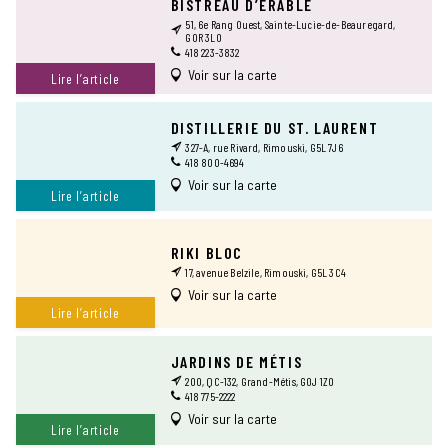
BISTREAU D’ÉRABLE
51, 6e Rang Ouest, Sainte-Lucie-de-Beauregard,
GOR 3L0
418 223-3832
Voir sur la carte
Lire l’article
DISTILLERIE DU ST. LAURENT
327-A, rue Rivard, Rimouski, G5L 7J6
418 800-4694
Voir sur la carte
Lire l’article
RIKI BLOC
17, avenue Belzile, Rimouski, G5L 3C4
Voir sur la carte
Lire l’article
JARDINS DE MÉTIS
200, QC-132, Grand-Métis, G0J 1Z0
418 775-2222
Voir sur la carte
Lire l’article