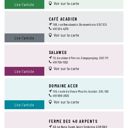
Voir sur la carte
Lire l’article
CAFÉ ACADIEN
168, rue Beaubassin, Bonaventure, G0C 1E0
418 534-4276
Voir sur la carte
Lire l’article
SALAWEG
10, boulevard Perron, Gesgapegiag, G0C 1Y1
418 759-1552
Voir sur la carte
Lire l’article
DOMAINE ACER
145, route du Vieux-Moulin, Auclair, G0L 1A0
418 899-2825
Voir sur la carte
Lire l’article
FERME DES 40 ARPENTS
49, 4e Rang Ouest, Saint-Onésime, G0R 3W0