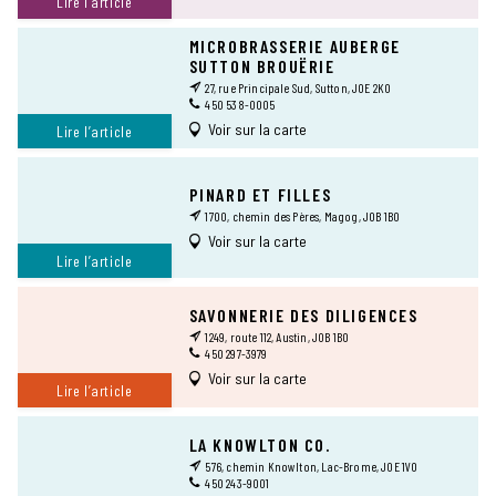
Lire l’article
MICROBRASSERIE AUBERGE
SUTTON BROUËRIE
27, rue Principale Sud, Sutton, J0E 2K0
450 538-0005
Voir sur la carte
Lire l’article
PINARD ET FILLES
1700, chemin des Pères, Magog, J0B 1B0
Voir sur la carte
Lire l’article
SAVONNERIE DES DILIGENCES
1249, route 112, Austin, J0B 1B0
450 297-3979
Voir sur la carte
Lire l’article
LA KNOWLTON CO.
576, chemin Knowlton, Lac-Brome, J0E 1V0
450 243-9001