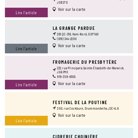
J0B 2T0
Voir sur la carte
Lire l’article
LA GRANGE PARDUE
261 QC-216, Ham-Nord, G0P 1A0
(819) 344-2200
Voir sur la carte
Lire l’article
FROMAGERIE DU PRESBYTÈRE
222, rue Principale, Sainte-Élizabeth-de-Warwick,
J0A 1M0
819-358-6555
Voir sur la carte
Lire l’article
FESTIVAL DE LA POUTINE
300, rue Cockburn, Drummondville, J2C 4L6
Voir sur la carte
Lire l’article
CIDRERIE CHOINIÈRE