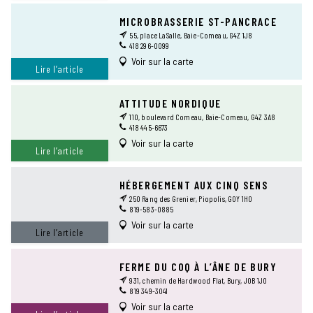
MICROBRASSERIE ST-PANCRACE
55, place LaSalle, Baie-Comeau, G4Z 1J8
418 296-0099
Voir sur la carte
Lire l’article
ATTITUDE NORDIQUE
110, boulevard Comeau, Baie-Comeau, G4Z 3A8
418 445-6673
Voir sur la carte
Lire l’article
HÉBERGEMENT AUX CINQ SENS
250 Rang des Grenier, Piopolis, G0Y 1H0
819-583-0885
Voir sur la carte
Lire l’article
FERME DU COQ À L’ÂNE DE BURY
931, chemin de Hardwood Flat, Bury, J0B 1J0
819 349-3041
Voir sur la carte