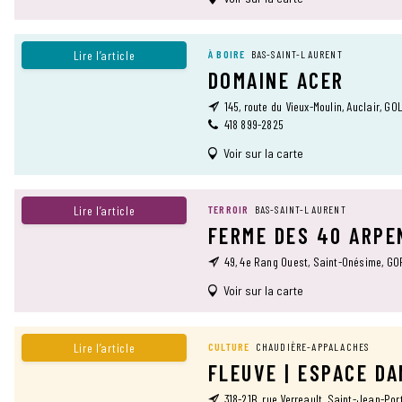
Lire l’article
À BOIRE
BAS-SAINT-LAURENT
DOMAINE ACER
145, route du Vieux-Moulin, Auclair, G0
418 899-2825
Voir sur la carte
Lire l’article
TERROIR
BAS-SAINT-LAURENT
FERME DES 40 ARPE
49, 4e Rang Ouest, Saint-Onésime, G
Voir sur la carte
Lire l’article
CULTURE
CHAUDIÈRE-APPALACHES
FLEUVE | ESPACE D
318-21B, rue Verreault, Saint-Jean-Por