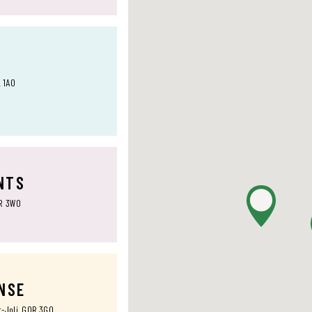
L 1A0
NTS
0R 3W0
ANSE
t-Joli, G0R 3G0