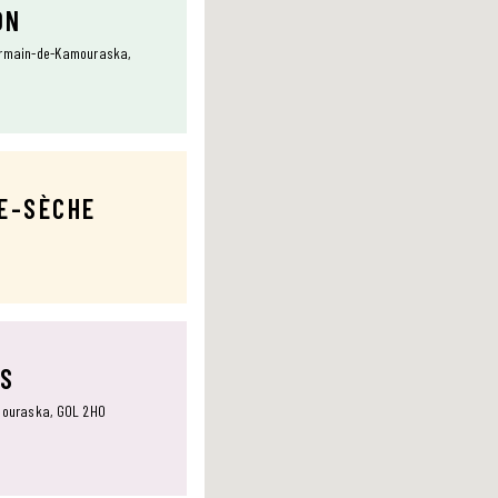
ON
Germain-de-Kamouraska,
TE-SÈCHE
NS
amouraska, G0L 2H0