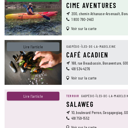
CIME AVENTURES
200, chemin Athanase-Arsenault, Bon
1 800 790-2463
Voir sur la carte
Lire l’article
GASPÉSIE–ÎLES-DE-LA-MADELEINE
CAFÉ ACADIEN
168, rue Beaubassin, Bonaventure, G0
418 534-4276
Voir sur la carte
Lire l’article
TERROIR
GASPÉSIE–ÎLES-DE-LA-MADELEI
SALAWEG
10, boulevard Perron, Gesgapegiag, G0
418 759-1552
Voir sur la carte