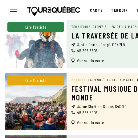
CARTE
TERROIR
CARTE
Lire l’article
TERRITOIRE
GASPÉSIE–ÎLES-DE-LA-MADE
LA TRAVERSÉE DE L
3, côte Carter, Gaspé, G4X 2L5
418 368-8803
Voir sur la carte
Lire l’article
CULTURE
GASPÉSIE–ÎLES-DE-LA-MADELEI
FESTIVAL MUSIQUE 
MONDE
37, rue Chrétien, Gaspé, G4X 1E1
418 368-5405
Voir sur la carte