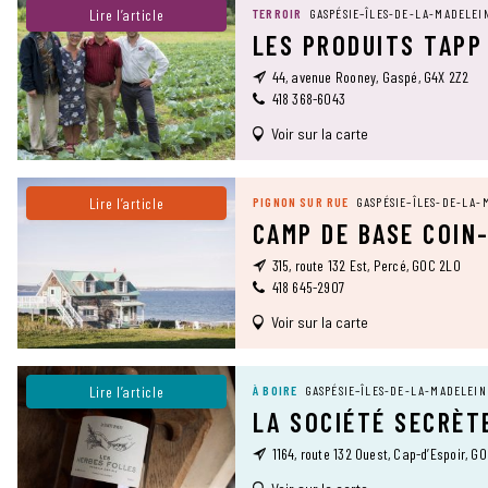
Lire l’article
TERROIR
GASPÉSIE–ÎLES-DE-LA-MADELEI
LES PRODUITS TAPP
44, avenue Rooney, Gaspé, G4X 2Z2
418 368-6043
Voir sur la carte
Lire l’article
PIGNON SUR RUE
GASPÉSIE–ÎLES-DE-LA-
CAMP DE BASE COIN
315, route 132 Est, Percé, G0C 2L0
418 645-2907
Voir sur la carte
Lire l’article
À BOIRE
GASPÉSIE–ÎLES-DE-LA-MADELEIN
LA SOCIÉTÉ SECRÈT
1164, route 132 Ouest, Cap-d’Espoir, G