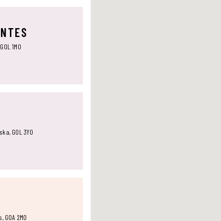
ANTES
 G0L 1M0
aska, G0L 3Y0
ts, G0A 2M0