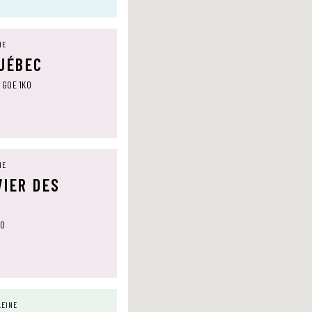
NE
QUÉBEC
, G0E 1K0
NE
VIER DES
T0
LEINE