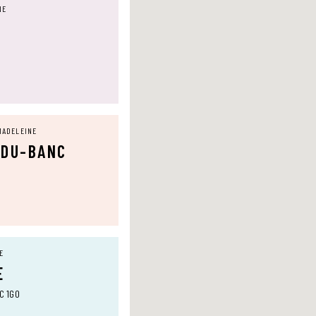
NE
MADELEINE
-DU-BANC
E
E
0C 1G0