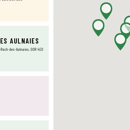
DES AULNAIES
t-Roch-des-Aulnaies, G0R 4E0