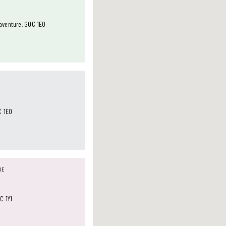
aventure, G0C 1E0
C 1E0
NE
C 1Y1