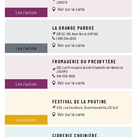
J0B 2T0
Voir sur la carte
Lire l’article
LA GRANGE PARDUE
261 QC-216, Ham-Nord, G0P 1A0
(819) 344-2200
Voir sur la carte
Lire l’article
FROMAGERIE DU PRESBYTÈRE
222, rue Principale, Sainte-Élizabeth-de-Warwick,
J0A 1M0
819-358-6555
Voir sur la carte
Lire l’article
FESTIVAL DE LA POUTINE
300, rue Cockburn, Drummondville, J2C 4L6
Voir sur la carte
Lire l’article
CIDRERIE CHOINIÈRE