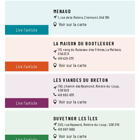
MENAUD
1, rue de la Rivière, Clermont, G4A 1B5
Voir sur la carte
Lire l’article
LA MAISON DU BOOTLEGGER
110, rang du Ruisseau-des-Frênes, La Malbaie,
G5A 2C8
418 439-3711
Voir sur la carte
Lire l’article
LES VIANDES DU BRETON
150, chemin des Raymond, Rivière-du-Loup,
G5R 5X8
418 863-6711
Voir sur la carte
Lire l’article
DUVETNOR LES ÎLES
200, rue Hayward, Rivière-du-Loup , G5R 3Y9
418 867-1660
Voir sur la carte
Lire l’article