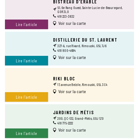
BISTREAU D’ÉRABLE
51, 6e Rang Ouest, Sainte-Lucie-de-Beauregard,
GOR 3L0
418 223-3832
Voir sur la carte
Lire l’article
DISTILLERIE DU ST. LAURENT
327-A, rue Rivard, Rimouski, G5L 7J6
418 800-4694
Voir sur la carte
Lire l’article
RIKI BLOC
17, avenue Belzile, Rimouski, G5L 3C4
Voir sur la carte
Lire l’article
JARDINS DE MÉTIS
200, QC-132, Grand-Métis, G0J 1Z0
418 775-2222
Voir sur la carte
Lire l’article