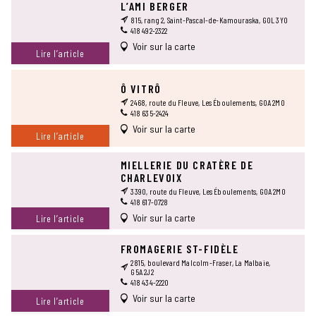
L’AMI BERGER
815, rang 2, Saint-Pascal-de-Kamouraska, G0L 3Y0
418 492-2322
Voir sur la carte
Lire l’article
Ô VITRÔ
2468, route du Fleuve, Les Éboulements, G0A 2M0
418 635-2424
Voir sur la carte
Lire l’article
MIELLERIE DU CRATÈRE DE
CHARLEVOIX
3390, route du Fleuve, Les Éboulements, G0A 2M0
418 617-0728
Voir sur la carte
Lire l’article
FROMAGERIE ST-FIDÈLE
2815, boulevard Malcolm-Fraser, La Malbaie,
G5A 2J2
418 434-2220
Voir sur la carte
Lire l’article