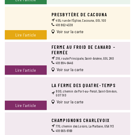
PRESBYTÈRE DE CACOUNA
455, rue de l’Église, Cacouna, G0L 1G0
418 862-4338
Voir sur la carte
Lire l’article
FERME AU FROID DE CANARD –
FERMÉE
218, route Principale, Saint-Arsène, G0L 2K0
418 894-6446
Voir sur la carte
Lire l’article
LA FERME DES QUATRE-TEMPS
800, chemin de Port-au-Persil, Saint-Siméon,
G0T 1X0
Voir sur la carte
Lire l’article
CHAMPIGNONS CHARLEVOIX
770, chemin des Loisirs, La Malbaie, G5A 1Y3
418 665-8169