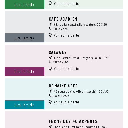
Voir sur la carte
Lire l’article
CAFÉ ACADIEN
168, rue Beaubassin, Bonaventure, G0C 1E0
418 534-4276
Voir sur la carte
Lire l’article
SALAWEG
10, boulevard Perron, Gesgapegiag, G0C 1Y1
418 759-1552
Voir sur la carte
Lire l’article
DOMAINE ACER
145, route du Vieux-Moulin, Auclair, G0L 1A0
418 899-2825
Voir sur la carte
Lire l’article
FERME DES 40 ARPENTS
49, 4e Rang Ouest, Saint-Onésime, G0R 3W0