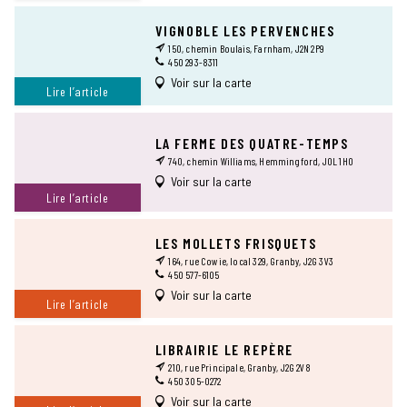
VIGNOBLE LES PERVENCHES
150, chemin Boulais, Farnham, J2N 2P9
450 293-8311
Voir sur la carte
Lire l’article
LA FERME DES QUATRE-TEMPS
740, chemin Williams, Hemmingford, J0L 1H0
Voir sur la carte
Lire l’article
LES MOLLETS FRISQUETS
164, rue Cowie, local 329, Granby, J2G 3V3
450 577-6105
Voir sur la carte
Lire l’article
LIBRAIRIE LE REPÈRE
210, rue Principale, Granby, J2G 2V8
450 305-0272
Voir sur la carte