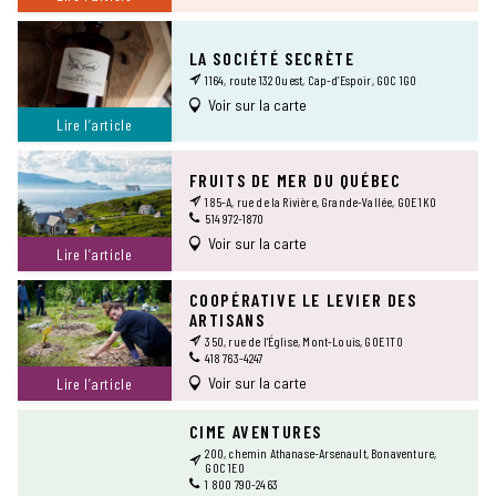
LA SOCIÉTÉ SECRÈTE
1164, route 132 Ouest, Cap-d’Espoir, G0C 1G0
Voir sur la carte
Lire l’article
FRUITS DE MER DU QUÉBEC
185-A, rue de la Rivière, Grande-Vallée, G0E 1K0
514 972-1870
Voir sur la carte
Lire l’article
COOPÉRATIVE LE LEVIER DES
ARTISANS
350, rue de l’Église, Mont-Louis, G0E 1T0
418 763-4247
Voir sur la carte
Lire l’article
CIME AVENTURES
200, chemin Athanase-Arsenault, Bonaventure,
G0C 1E0
1 800 790-2463