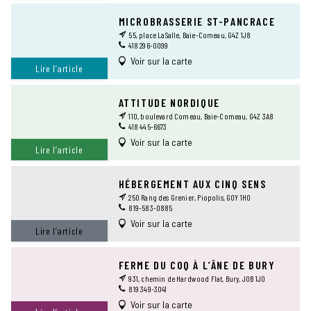
MICROBRASSERIE ST-PANCRACE
55, place LaSalle, Baie-Comeau, G4Z 1J8
418 296-0099
Voir sur la carte
Lire l’article
ATTITUDE NORDIQUE
110, boulevard Comeau, Baie-Comeau, G4Z 3A8
418 445-6673
Voir sur la carte
Lire l’article
HÉBERGEMENT AUX CINQ SENS
250 Rang des Grenier, Piopolis, G0Y 1H0
819-583-0885
Voir sur la carte
Lire l’article
FERME DU COQ À L’ÂNE DE BURY
931, chemin de Hardwood Flat, Bury, J0B 1J0
819 349-3041
Voir sur la carte