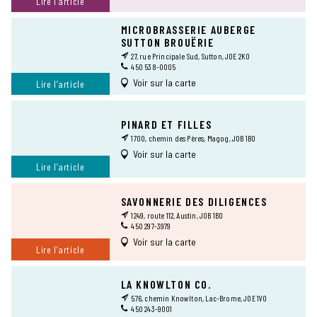
Lire l’article
MICROBRASSERIE AUBERGE
SUTTON BROUËRIE
27, rue Principale Sud, Sutton, J0E 2K0
450 538-0005
Voir sur la carte
Lire l’article
PINARD ET FILLES
1700, chemin des Pères, Magog, J0B 1B0
Voir sur la carte
Lire l’article
SAVONNERIE DES DILIGENCES
1249, route 112, Austin, J0B 1B0
450 297-3979
Voir sur la carte
Lire l’article
LA KNOWLTON CO.
576, chemin Knowlton, Lac-Brome, J0E 1V0
450 243-9001