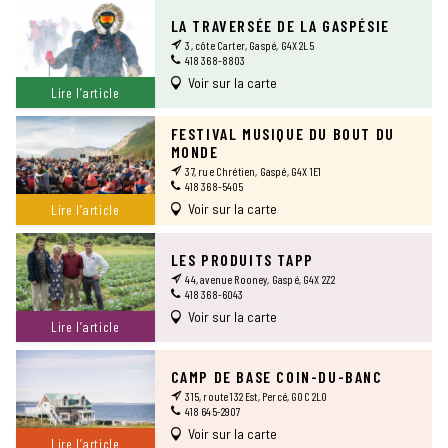
LA TRAVERSÉE DE LA GASPÉSIE
3, côte Carter, Gaspé, G4X 2L5
418 368-8803
Voir sur la carte
Lire l’article
FESTIVAL MUSIQUE DU BOUT DU
MONDE
37, rue Chrétien, Gaspé, G4X 1E1
418 368-5405
Voir sur la carte
Lire l’article
LES PRODUITS TAPP
44, avenue Rooney, Gaspé, G4X 2Z2
418 368-6043
Voir sur la carte
Lire l’article
CAMP DE BASE COIN-DU-BANC
315, route 132 Est, Percé, G0C 2L0
418 645-2907
Voir sur la carte
Lire l’article