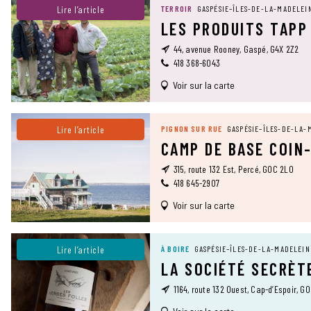
Lire l’article
TERROIR
GASPÉSIE–ÎLES-DE-LA-MADELEI
LES PRODUITS TAPP
44, avenue Rooney, Gaspé, G4X 2Z2
418 368-6043
Voir sur la carte
Lire l’article
PIGNON SUR RUE
GASPÉSIE–ÎLES-DE-LA-
CAMP DE BASE COIN
315, route 132 Est, Percé, G0C 2L0
418 645-2907
Voir sur la carte
Lire l’article
À BOIRE
GASPÉSIE–ÎLES-DE-LA-MADELEIN
LA SOCIÉTÉ SECRÈT
1164, route 132 Ouest, Cap-d’Espoir, G