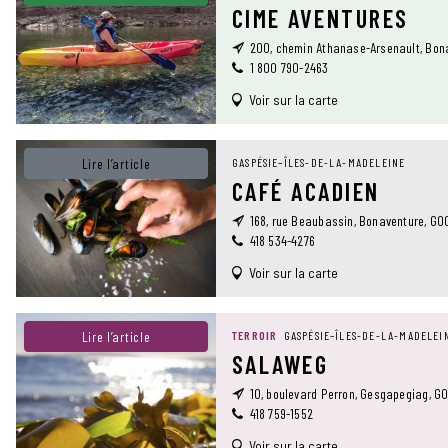
CIME AVENTURES
200, chemin Athanase-Arsenault, Bon
1 800 790-2463
Voir sur la carte
Lire l’article
GASPÉSIE–ÎLES-DE-LA-MADELEINE
CAFÉ ACADIEN
168, rue Beaubassin, Bonaventure, G0
418 534-4276
Voir sur la carte
Lire l’article
TERROIR
GASPÉSIE–ÎLES-DE-LA-MADELEI
SALAWEG
10, boulevard Perron, Gesgapegiag, G0
418 759-1552
Voir sur la carte