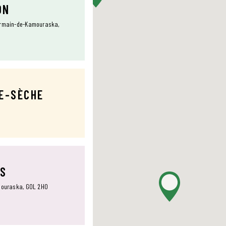
ON
Germain-de-Kamouraska,
TE-SÈCHE
NS
amouraska, G0L 2H0