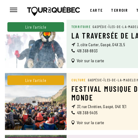
CARTE
TERROIR
CARTE
Lire l’article
TERRITOIRE
GASPÉSIE–ÎLES-DE-LA-MADE
LA TRAVERSÉE DE L
3, côte Carter, Gaspé, G4X 2L5
418 368-8803
Voir sur la carte
Lire l’article
CULTURE
GASPÉSIE–ÎLES-DE-LA-MADELEI
FESTIVAL MUSIQUE 
MONDE
37, rue Chrétien, Gaspé, G4X 1E1
418 368-5405
Voir sur la carte