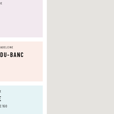
NE
MADELEINE
-DU-BANC
E
E
0C 1G0