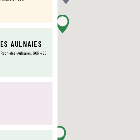
DES AULNAIES
t-Roch-des-Aulnaies, G0R 4E0