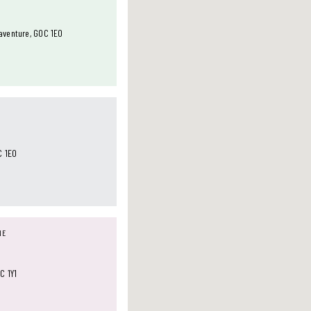
aventure, G0C 1E0
C 1E0
NE
C 1Y1