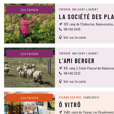
Lire l’article
TERROIR
BAS-SAINT-LAURENT
LA SOCIÉTÉ DES PL
207, rang de l’Embarras, Kamouraska,
418 492-2493
Voir sur la carte
Lire l’article
TERROIR
BAS-SAINT-LAURENT
L’AMI BERGER
815, rang 2, Saint-Pascal-de-Kamour
418 492-2322
Voir sur la carte
Lire l’article
PIGNON SUR RUE
CHARLEVOIX
Ô VITRÔ
2468, route du Fleuve, Les Éboulemen