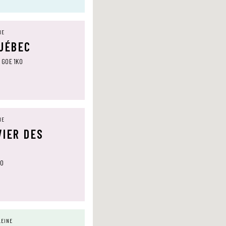
NE
QUÉBEC
, G0E 1K0
NE
VIER DES
T0
LEINE