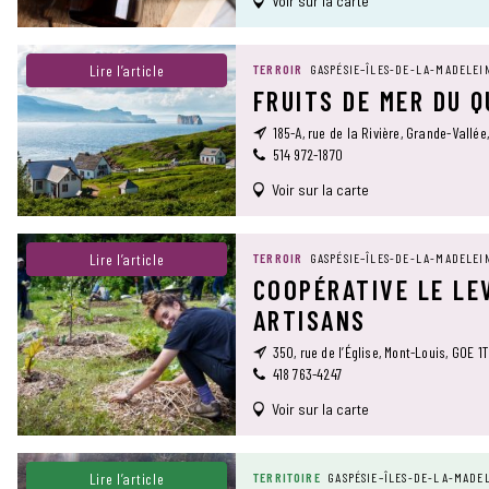
Voir sur la carte
Lire l’article
TERROIR
GASPÉSIE–ÎLES-DE-LA-MADELEI
FRUITS DE MER DU 
185-A, rue de la Rivière, Grande-Vallée
514 972-1870
Voir sur la carte
Lire l’article
TERROIR
GASPÉSIE–ÎLES-DE-LA-MADELEI
COOPÉRATIVE LE LE
ARTISANS
350, rue de l’Église, Mont-Louis, G0E 1
418 763-4247
Voir sur la carte
Lire l’article
TERRITOIRE
GASPÉSIE–ÎLES-DE-LA-MADE