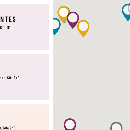
ANTES
 G0L 1M0
aska, G0L 3Y0
ts, G0A 2M0