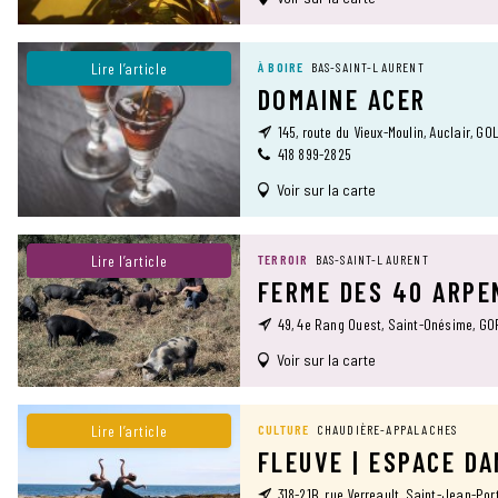
Lire l’article
À BOIRE
BAS-SAINT-LAURENT
DOMAINE ACER
145, route du Vieux-Moulin, Auclair, G0
418 899-2825
Voir sur la carte
Lire l’article
TERROIR
BAS-SAINT-LAURENT
FERME DES 40 ARPE
49, 4e Rang Ouest, Saint-Onésime, G
Voir sur la carte
Lire l’article
CULTURE
CHAUDIÈRE-APPALACHES
FLEUVE | ESPACE D
318-21B, rue Verreault, Saint-Jean-Por