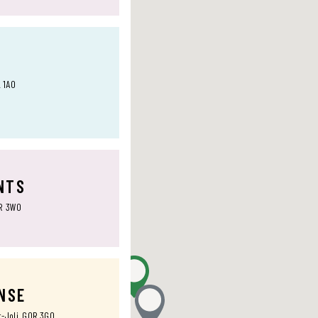
L 1A0
NTS
0R 3W0
ANSE
t-Joli, G0R 3G0