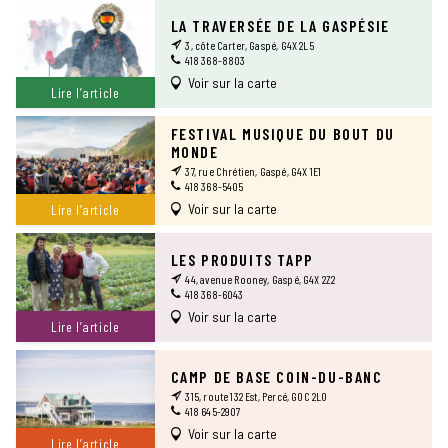
LA TRAVERSÉE DE LA GASPÉSIE
3, côte Carter, Gaspé, G4X 2L5
418 368-8803
Voir sur la carte
Lire l’article
FESTIVAL MUSIQUE DU BOUT DU
MONDE
37, rue Chrétien, Gaspé, G4X 1E1
418 368-5405
Voir sur la carte
Lire l’article
LES PRODUITS TAPP
44, avenue Rooney, Gaspé, G4X 2Z2
418 368-6043
Voir sur la carte
Lire l’article
CAMP DE BASE COIN-DU-BANC
315, route 132 Est, Percé, G0C 2L0
418 645-2907
Voir sur la carte
Lire l’article