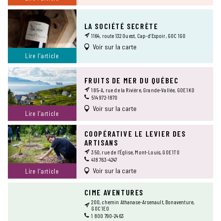
LA SOCIÉTÉ SECRÈTE
1164, route 132 Ouest, Cap-d’Espoir, G0C 1G0
Voir sur la carte
Lire l’article
FRUITS DE MER DU QUÉBEC
185-A, rue de la Rivière, Grande-Vallée, G0E 1K0
514 972-1870
Voir sur la carte
Lire l’article
COOPÉRATIVE LE LEVIER DES
ARTISANS
350, rue de l’Église, Mont-Louis, G0E 1T0
418 763-4247
Voir sur la carte
Lire l’article
CIME AVENTURES
200, chemin Athanase-Arsenault, Bonaventure,
G0C 1E0
1 800 790-2463