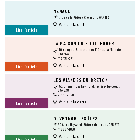
MENAUD
1, rue de la Rivière, Clermont, G4A 1B5
Voir sur la carte
Lire l’article
LA MAISON DU BOOTLEGGER
110, rang du Ruisseau-des-Frênes, La Malbaie,
G5A 2C8
418 439-3711
Voir sur la carte
Lire l’article
LES VIANDES DU BRETON
150, chemin des Raymond, Rivière-du-Loup,
G5R 5X8
418 863-6711
Voir sur la carte
Lire l’article
DUVETNOR LES ÎLES
200, rue Hayward, Rivière-du-Loup , G5R 3Y9
418 867-1660
Voir sur la carte
Lire l’article