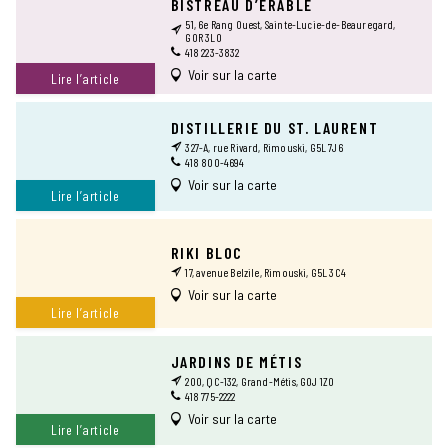
BISTREAU D’ÉRABLE
51, 6e Rang Ouest, Sainte-Lucie-de-Beauregard,
GOR 3L0
418 223-3832
Voir sur la carte
Lire l’article
DISTILLERIE DU ST. LAURENT
327-A, rue Rivard, Rimouski, G5L 7J6
418 800-4694
Voir sur la carte
Lire l’article
RIKI BLOC
17, avenue Belzile, Rimouski, G5L 3C4
Voir sur la carte
Lire l’article
JARDINS DE MÉTIS
200, QC-132, Grand-Métis, G0J 1Z0
418 775-2222
Voir sur la carte
Lire l’article