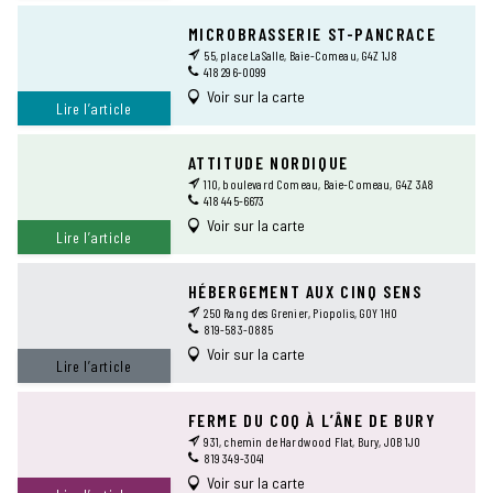
MICROBRASSERIE ST-PANCRACE
55, place LaSalle, Baie-Comeau, G4Z 1J8
418 296-0099
Voir sur la carte
Lire l’article
ATTITUDE NORDIQUE
110, boulevard Comeau, Baie-Comeau, G4Z 3A8
418 445-6673
Voir sur la carte
Lire l’article
HÉBERGEMENT AUX CINQ SENS
250 Rang des Grenier, Piopolis, G0Y 1H0
819-583-0885
Voir sur la carte
Lire l’article
FERME DU COQ À L’ÂNE DE BURY
931, chemin de Hardwood Flat, Bury, J0B 1J0
819 349-3041
Voir sur la carte