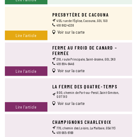
PRESBYTÈRE DE CACOUNA
455, rue de l’Église, Cacouna, G0L 1G0
418 862-4338
Voir sur la carte
Lire l’article
FERME AU FROID DE CANARD –
FERMÉE
218, route Principale, Saint-Arsène, G0L 2K0
418 894-6446
Voir sur la carte
Lire l’article
LA FERME DES QUATRE-TEMPS
800, chemin de Port-au-Persil, Saint-Siméon,
G0T 1X0
Voir sur la carte
Lire l’article
CHAMPIGNONS CHARLEVOIX
770, chemin des Loisirs, La Malbaie, G5A 1Y3
418 665-8169