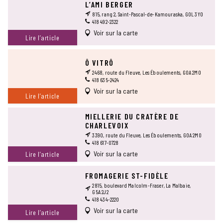
L’AMI BERGER
815, rang 2, Saint-Pascal-de-Kamouraska, G0L 3Y0
418 492-2322
Voir sur la carte
Lire l’article
Ô VITRÔ
2468, route du Fleuve, Les Éboulements, G0A 2M0
418 635-2424
Voir sur la carte
Lire l’article
MIELLERIE DU CRATÈRE DE
CHARLEVOIX
3390, route du Fleuve, Les Éboulements, G0A 2M0
418 617-0728
Voir sur la carte
Lire l’article
FROMAGERIE ST-FIDÈLE
2815, boulevard Malcolm-Fraser, La Malbaie,
G5A 2J2
418 434-2220
Voir sur la carte
Lire l’article