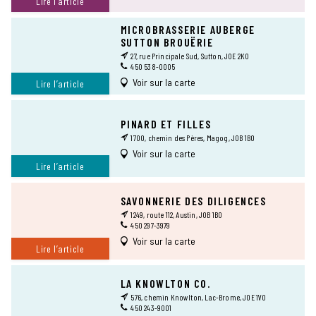
Lire l’article
MICROBRASSERIE AUBERGE
SUTTON BROUËRIE
27, rue Principale Sud, Sutton, J0E 2K0
450 538-0005
Voir sur la carte
Lire l’article
PINARD ET FILLES
1700, chemin des Pères, Magog, J0B 1B0
Voir sur la carte
Lire l’article
SAVONNERIE DES DILIGENCES
1249, route 112, Austin, J0B 1B0
450 297-3979
Voir sur la carte
Lire l’article
LA KNOWLTON CO.
576, chemin Knowlton, Lac-Brome, J0E 1V0
450 243-9001