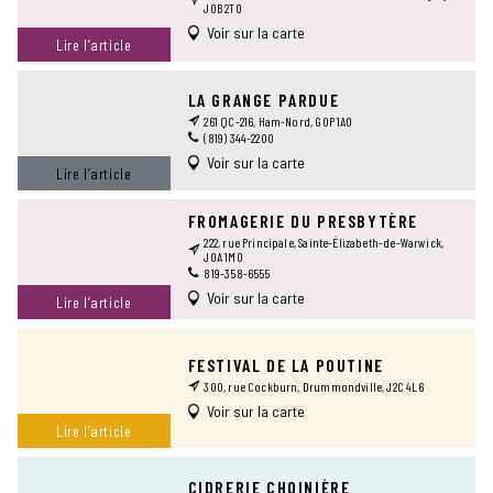
J0B 2T0
Voir sur la carte
Lire l’article
LA GRANGE PARDUE
261 QC-216, Ham-Nord, G0P 1A0
(819) 344-2200
Voir sur la carte
Lire l’article
FROMAGERIE DU PRESBYTÈRE
222, rue Principale, Sainte-Élizabeth-de-Warwick,
J0A 1M0
819-358-6555
Voir sur la carte
Lire l’article
FESTIVAL DE LA POUTINE
300, rue Cockburn, Drummondville, J2C 4L6
Voir sur la carte
Lire l’article
CIDRERIE CHOINIÈRE