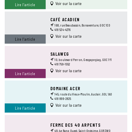
Voir sur la carte
Lire l’article
CAFÉ ACADIEN
168, rue Beaubassin, Bonaventure, G0C 1E0
418 534-4276
Voir sur la carte
Lire l’article
SALAWEG
10, boulevard Perron, Gesgapegiag, G0C 1Y1
418 759-1552
Voir sur la carte
Lire l’article
DOMAINE ACER
145, route du Vieux-Moulin, Auclair, G0L 1A0
418 899-2825
Voir sur la carte
Lire l’article
FERME DES 40 ARPENTS
49, 4e Rang Ouest, Saint-Onésime, G0R 3W0