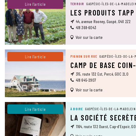
Lire l’article
TERROIR
GASPÉSIE–ÎLES-DE-LA-MADELEI
LES PRODUITS TAPP
44, avenue Rooney, Gaspé, G4X 2Z2
418 368-6043
Voir sur la carte
Lire l’article
PIGNON SUR RUE
GASPÉSIE–ÎLES-DE-LA-
CAMP DE BASE COIN
315, route 132 Est, Percé, G0C 2L0
418 645-2907
Voir sur la carte
Lire l’article
À BOIRE
GASPÉSIE–ÎLES-DE-LA-MADELEIN
LA SOCIÉTÉ SECRÈT
1164, route 132 Ouest, Cap-d’Espoir, G