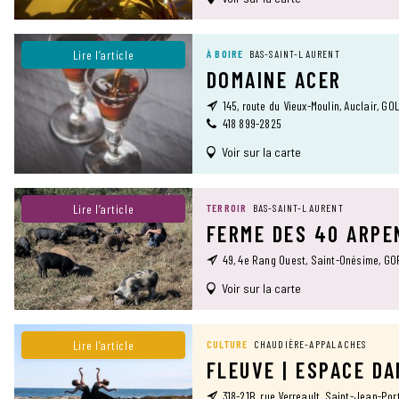
Lire l’article
À BOIRE
BAS-SAINT-LAURENT
DOMAINE ACER
145, route du Vieux-Moulin, Auclair, G0
418 899-2825
Voir sur la carte
Lire l’article
TERROIR
BAS-SAINT-LAURENT
FERME DES 40 ARPE
49, 4e Rang Ouest, Saint-Onésime, G
Voir sur la carte
Lire l’article
CULTURE
CHAUDIÈRE-APPALACHES
FLEUVE | ESPACE D
318-21B, rue Verreault, Saint-Jean-Por