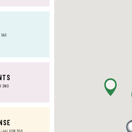
L 1A0
NTS
0R 3W0
ANSE
t-Joli, G0R 3G0