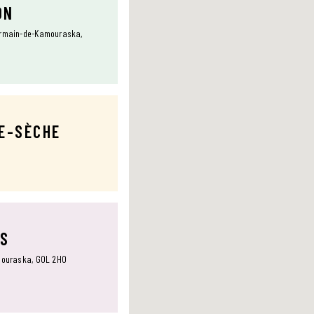
ON
Germain-de-Kamouraska,
TE-SÈCHE
NS
amouraska, G0L 2H0