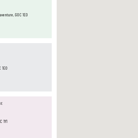
aventure, G0C 1E0
C 1E0
NE
C 1Y1