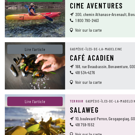
CIME AVENTURES
200, chemin Athanase-Arsenault, Bon
1 800 790-2463
Voir sur la carte
Lire l’article
GASPÉSIE–ÎLES-DE-LA-MADELEINE
CAFÉ ACADIEN
168, rue Beaubassin, Bonaventure, G0
418 534-4276
Voir sur la carte
Lire l’article
TERROIR
GASPÉSIE–ÎLES-DE-LA-MADELEI
SALAWEG
10, boulevard Perron, Gesgapegiag, G0
418 759-1552
Voir sur la carte