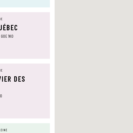
NE
QUÉBEC
, G0E 1K0
NE
VIER DES
T0
LEINE