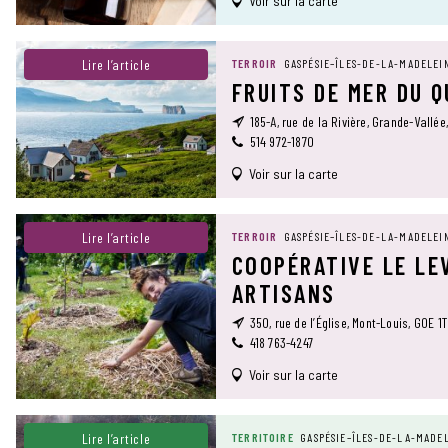
Voir sur la carte
Lire l’article
TERROIR
GASPÉSIE–ÎLES-DE-LA-MADELEI
FRUITS DE MER DU 
185-A, rue de la Rivière, Grande-Vallée
514 972-1870
Voir sur la carte
Lire l’article
TERROIR
GASPÉSIE–ÎLES-DE-LA-MADELEI
COOPÉRATIVE LE LE
ARTISANS
350, rue de l’Église, Mont-Louis, G0E 1
418 763-4247
Voir sur la carte
Lire l’article
TERRITOIRE
GASPÉSIE–ÎLES-DE-LA-MADE