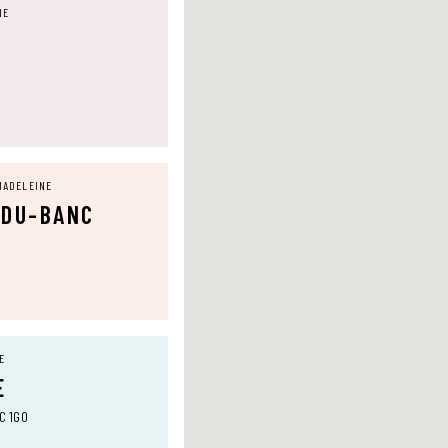
NE
MADELEINE
-DU-BANC
E
E
0C 1G0