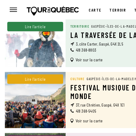
CARTE
TERROIR
CARTE
Lire l’article
TERRITOIRE
GASPÉSIE–ÎLES-DE-LA-MADE
LA TRAVERSÉE DE L
3, côte Carter, Gaspé, G4X 2L5
418 368-8803
Voir sur la carte
Lire l’article
CULTURE
GASPÉSIE–ÎLES-DE-LA-MADELEI
FESTIVAL MUSIQUE 
MONDE
37, rue Chrétien, Gaspé, G4X 1E1
418 368-5405
Voir sur la carte