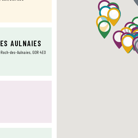
DES AULNAIES
t-Roch-des-Aulnaies, G0R 4E0