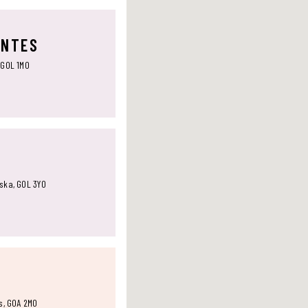
ANTES
 G0L 1M0
aska, G0L 3Y0
ts, G0A 2M0