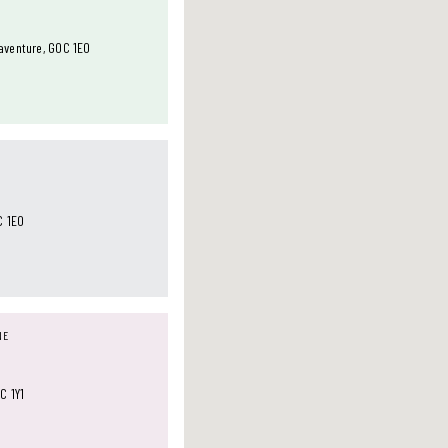
aventure, G0C 1E0
C 1E0
NE
C 1Y1