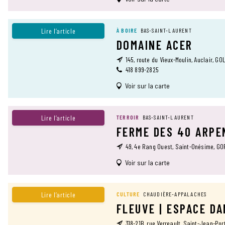
Lire l’article
À BOIRE
BAS-SAINT-LAURENT
DOMAINE ACER
145, route du Vieux-Moulin, Auclair, G0
418 899-2825
Voir sur la carte
Lire l’article
TERROIR
BAS-SAINT-LAURENT
FERME DES 40 ARPE
49, 4e Rang Ouest, Saint-Onésime, G
Voir sur la carte
Lire l’article
CULTURE
CHAUDIÈRE-APPALACHES
FLEUVE | ESPACE D
318-21B, rue Verreault, Saint-Jean-Por