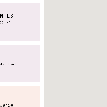
ANTES
 G0L 1M0
aska, G0L 3Y0
ts, G0A 2M0