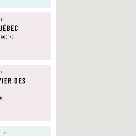
NE
QUÉBEC
, G0E 1K0
NE
VIER DES
T0
LEINE