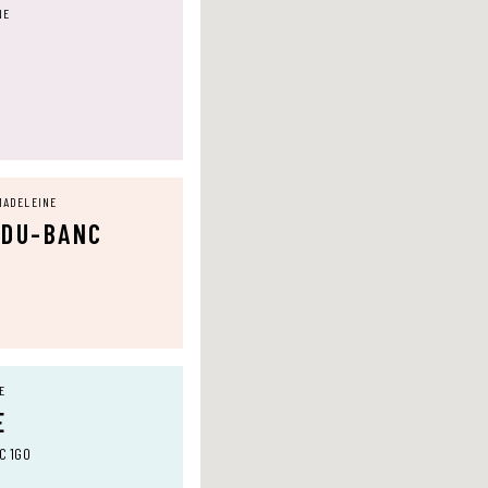
NE
MADELEINE
-DU-BANC
E
E
0C 1G0