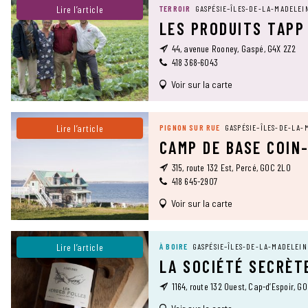
Lire l’article
TERROIR
GASPÉSIE–ÎLES-DE-LA-MADELEI
LES PRODUITS TAPP
44, avenue Rooney, Gaspé, G4X 2Z2
418 368-6043
Voir sur la carte
Lire l’article
PIGNON SUR RUE
GASPÉSIE–ÎLES-DE-LA-
CAMP DE BASE COIN
315, route 132 Est, Percé, G0C 2L0
418 645-2907
Voir sur la carte
Lire l’article
À BOIRE
GASPÉSIE–ÎLES-DE-LA-MADELEIN
LA SOCIÉTÉ SECRÈT
1164, route 132 Ouest, Cap-d’Espoir, G