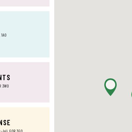
L 1A0
NTS
0R 3W0
ANSE
t-Joli, G0R 3G0