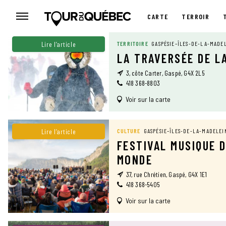
CARTE
TERROIR
CARTE
Lire l’article
TERRITOIRE
GASPÉSIE–ÎLES-DE-LA-MADE
LA TRAVERSÉE DE L
3, côte Carter, Gaspé, G4X 2L5
418 368-8803
Voir sur la carte
Lire l’article
CULTURE
GASPÉSIE–ÎLES-DE-LA-MADELEI
FESTIVAL MUSIQUE 
MONDE
37, rue Chrétien, Gaspé, G4X 1E1
418 368-5405
Voir sur la carte