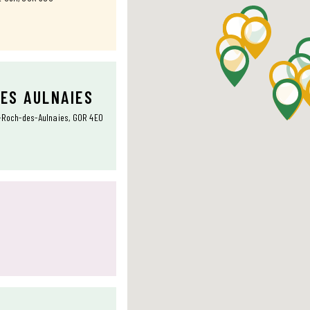
DES AULNAIES
t-Roch-des-Aulnaies, G0R 4E0