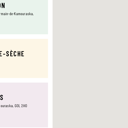
ON
Germain-de-Kamouraska,
TE-SÈCHE
NS
amouraska, G0L 2H0