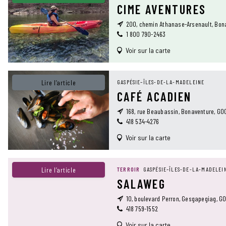
CIME AVENTURES
200, chemin Athanase-Arsenault, Bon
1 800 790-2463
Voir sur la carte
Lire l’article
GASPÉSIE–ÎLES-DE-LA-MADELEINE
CAFÉ ACADIEN
168, rue Beaubassin, Bonaventure, G0
418 534-4276
Voir sur la carte
Lire l’article
TERROIR
GASPÉSIE–ÎLES-DE-LA-MADELEI
SALAWEG
10, boulevard Perron, Gesgapegiag, G0
418 759-1552
Voir sur la carte