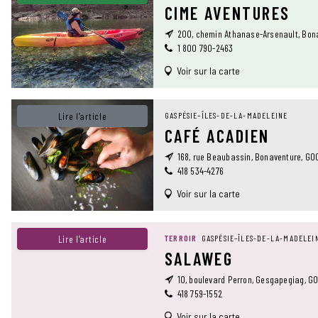
CIME AVENTURES
200, chemin Athanase-Arsenault, Bon
1 800 790-2463
Voir sur la carte
Lire l’article
GASPÉSIE–ÎLES-DE-LA-MADELEINE
CAFÉ ACADIEN
168, rue Beaubassin, Bonaventure, G0
418 534-4276
Voir sur la carte
Lire l’article
TERROIR
GASPÉSIE–ÎLES-DE-LA-MADELEI
SALAWEG
10, boulevard Perron, Gesgapegiag, G0
418 759-1552
Voir sur la carte