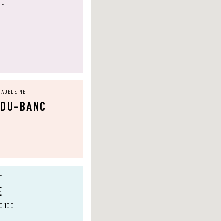
NE
MADELEINE
-DU-BANC
E
E
0C 1G0