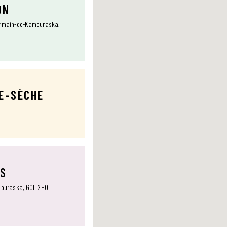
ON
Germain-de-Kamouraska,
TE-SÈCHE
NS
amouraska, G0L 2H0