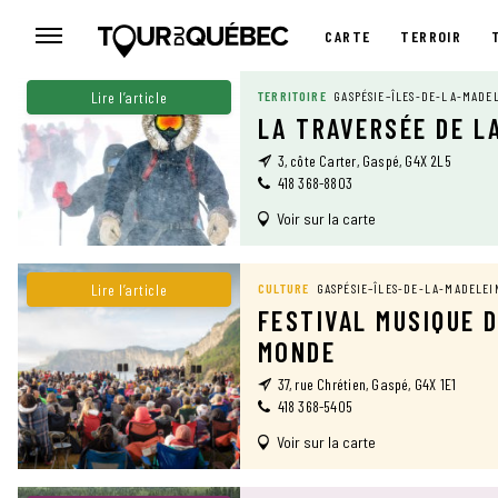
CARTE
TERROIR
CARTE
Lire l’article
TERRITOIRE
GASPÉSIE–ÎLES-DE-LA-MADE
LA TRAVERSÉE DE L
3, côte Carter, Gaspé, G4X 2L5
418 368-8803
Voir sur la carte
Lire l’article
CULTURE
GASPÉSIE–ÎLES-DE-LA-MADELEI
FESTIVAL MUSIQUE 
MONDE
37, rue Chrétien, Gaspé, G4X 1E1
418 368-5405
Voir sur la carte