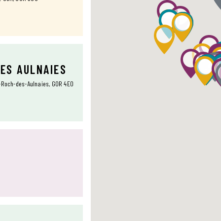
DES AULNAIES
t-Roch-des-Aulnaies, G0R 4E0