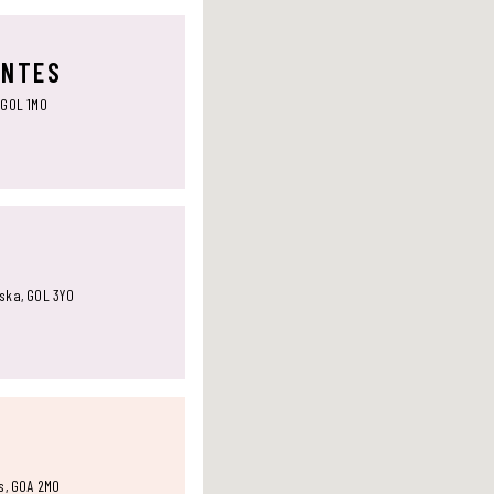
ANTES
 G0L 1M0
aska, G0L 3Y0
ts, G0A 2M0