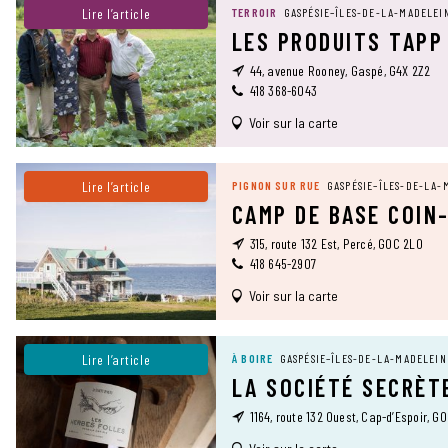
Lire l’article
TERROIR
GASPÉSIE–ÎLES-DE-LA-MADELEI
LES PRODUITS TAPP
44, avenue Rooney, Gaspé, G4X 2Z2
418 368-6043
Voir sur la carte
Lire l’article
PIGNON SUR RUE
GASPÉSIE–ÎLES-DE-LA-
CAMP DE BASE COIN
315, route 132 Est, Percé, G0C 2L0
418 645-2907
Voir sur la carte
Lire l’article
À BOIRE
GASPÉSIE–ÎLES-DE-LA-MADELEIN
LA SOCIÉTÉ SECRÈT
1164, route 132 Ouest, Cap-d’Espoir, G