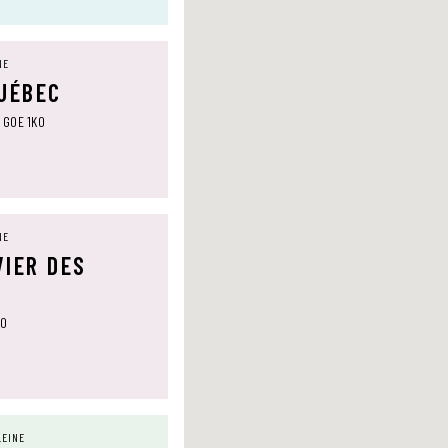
NE
QUÉBEC
, G0E 1K0
NE
VIER DES
T0
LEINE