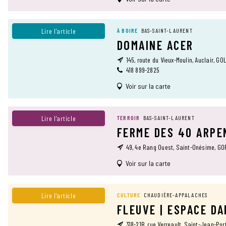
Lire l’article
À BOIRE
BAS-SAINT-LAURENT
DOMAINE ACER
145, route du Vieux-Moulin, Auclair, G0
418 899-2825
Voir sur la carte
Lire l’article
TERROIR
BAS-SAINT-LAURENT
FERME DES 40 ARPE
49, 4e Rang Ouest, Saint-Onésime, G
Voir sur la carte
Lire l’article
CULTURE
CHAUDIÈRE-APPALACHES
FLEUVE | ESPACE D
318-21B, rue Verreault, Saint-Jean-Por