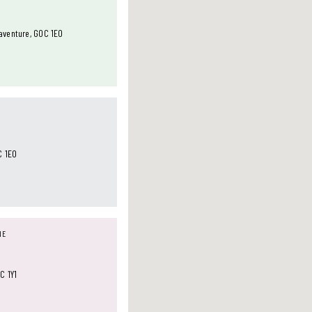
aventure, G0C 1E0
C 1E0
NE
C 1Y1