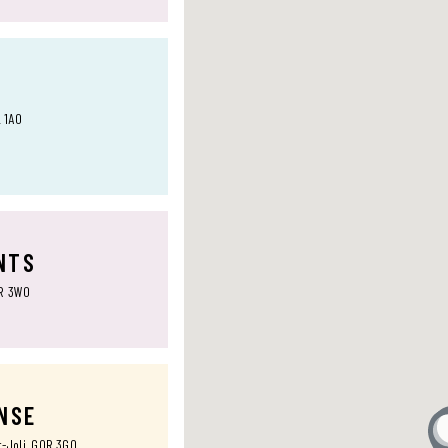
L 1A0
NTS
0R 3W0
ANSE
t-Joli, G0R 3G0