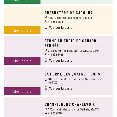
PRESBYTÈRE DE CACOUNA
455, rue de l’Église, Cacouna, G0L 1G0
418 862-4338
Voir sur la carte
Lire l’article
FERME AU FROID DE CANARD –
FERMÉE
218, route Principale, Saint-Arsène, G0L 2K0
418 894-6446
Voir sur la carte
Lire l’article
LA FERME DES QUATRE-TEMPS
800, chemin de Port-au-Persil, Saint-Siméon,
G0T 1X0
Voir sur la carte
Lire l’article
CHAMPIGNONS CHARLEVOIX
770, chemin des Loisirs, La Malbaie, G5A 1Y3
418 665-8169