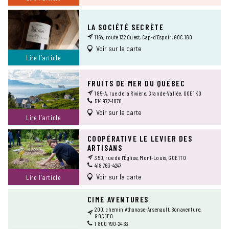
LA SOCIÉTÉ SECRÈTE
1164, route 132 Ouest, Cap-d’Espoir, G0C 1G0
Voir sur la carte
Lire l’article
FRUITS DE MER DU QUÉBEC
185-A, rue de la Rivière, Grande-Vallée, G0E 1K0
514 972-1870
Voir sur la carte
Lire l’article
COOPÉRATIVE LE LEVIER DES
ARTISANS
350, rue de l’Église, Mont-Louis, G0E 1T0
418 763-4247
Voir sur la carte
Lire l’article
CIME AVENTURES
200, chemin Athanase-Arsenault, Bonaventure,
G0C 1E0
1 800 790-2463