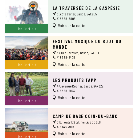
LA TRAVERSÉE DE LA GASPÉSIE
3, côte Carter, Gaspé, G4X 2L5
418 368-8803
Voir sur la carte
Lire l’article
FESTIVAL MUSIQUE DU BOUT DU
MONDE
37, rue Chrétien, Gaspé, G4X 1E1
418 368-5405
Voir sur la carte
Lire l’article
LES PRODUITS TAPP
44, avenue Rooney, Gaspé, G4X 2Z2
418 368-6043
Voir sur la carte
Lire l’article
CAMP DE BASE COIN-DU-BANC
315, route 132 Est, Percé, G0C 2L0
418 645-2907
Voir sur la carte
Lire l’article