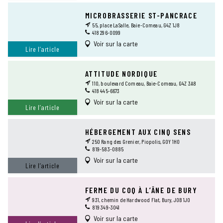
MICROBRASSERIE ST-PANCRACE
55, place LaSalle, Baie-Comeau, G4Z 1J8
418 296-0099
Voir sur la carte
Lire l’article
ATTITUDE NORDIQUE
110, boulevard Comeau, Baie-Comeau, G4Z 3A8
418 445-6673
Voir sur la carte
Lire l’article
HÉBERGEMENT AUX CINQ SENS
250 Rang des Grenier, Piopolis, G0Y 1H0
819-583-0885
Voir sur la carte
Lire l’article
FERME DU COQ À L’ÂNE DE BURY
931, chemin de Hardwood Flat, Bury, J0B 1J0
819 349-3041
Voir sur la carte