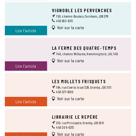
VIGNOBLE LES PERVENCHES
150, chemin Boulais, Farnham, J2N 2P9
450 293-8311
Voir sur la carte
Lire l’article
LA FERME DES QUATRE-TEMPS
740, chemin Williams, Hemmingford, J0L 1H0
Voir sur la carte
Lire l’article
LES MOLLETS FRISQUETS
164, rue Cowie, local 329, Granby, J2G 3V3
450 577-6105
Voir sur la carte
Lire l’article
LIBRAIRIE LE REPÈRE
210, rue Principale, Granby, J2G 2V8
450 305-0272
Voir sur la carte