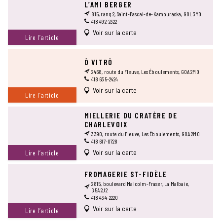
L’AMI BERGER
815, rang 2, Saint-Pascal-de-Kamouraska, G0L 3Y0
418 492-2322
Voir sur la carte
Lire l’article
Ô VITRÔ
2468, route du Fleuve, Les Éboulements, G0A 2M0
418 635-2424
Voir sur la carte
Lire l’article
MIELLERIE DU CRATÈRE DE
CHARLEVOIX
3390, route du Fleuve, Les Éboulements, G0A 2M0
418 617-0728
Voir sur la carte
Lire l’article
FROMAGERIE ST-FIDÈLE
2815, boulevard Malcolm-Fraser, La Malbaie,
G5A 2J2
418 434-2220
Voir sur la carte
Lire l’article