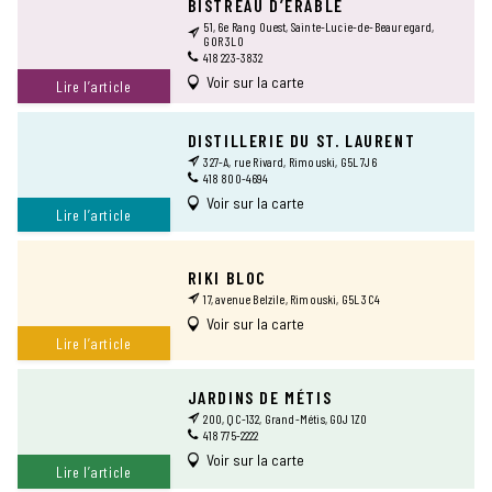
BISTREAU D’ÉRABLE
51, 6e Rang Ouest, Sainte-Lucie-de-Beauregard,
GOR 3L0
418 223-3832
Voir sur la carte
Lire l’article
DISTILLERIE DU ST. LAURENT
327-A, rue Rivard, Rimouski, G5L 7J6
418 800-4694
Voir sur la carte
Lire l’article
RIKI BLOC
17, avenue Belzile, Rimouski, G5L 3C4
Voir sur la carte
Lire l’article
JARDINS DE MÉTIS
200, QC-132, Grand-Métis, G0J 1Z0
418 775-2222
Voir sur la carte
Lire l’article