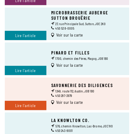
Lire l’article
MICROBRASSERIE AUBERGE
SUTTON BROUËRIE
27, rue Principale Sud, Sutton, J0E 2K0
450 538-0005
Voir sur la carte
Lire l’article
PINARD ET FILLES
1700, chemin des Pères, Magog, J0B 1B0
Voir sur la carte
Lire l’article
SAVONNERIE DES DILIGENCES
1249, route 112, Austin, J0B 1B0
450 297-3979
Voir sur la carte
Lire l’article
LA KNOWLTON CO.
576, chemin Knowlton, Lac-Brome, J0E 1V0
450 243-9001