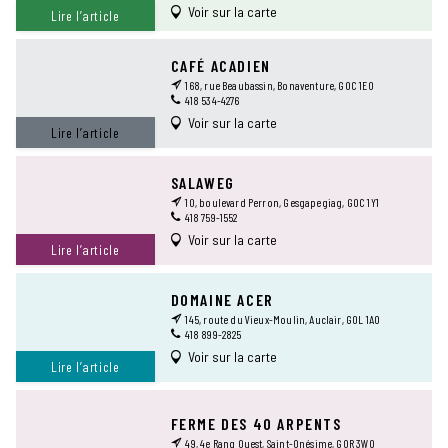
Voir sur la carte
Lire l’article
CAFÉ ACADIEN
168, rue Beaubassin, Bonaventure, G0C 1E0
418 534-4276
Voir sur la carte
Lire l’article
SALAWEG
10, boulevard Perron, Gesgapegiag, G0C 1Y1
418 759-1552
Voir sur la carte
Lire l’article
DOMAINE ACER
145, route du Vieux-Moulin, Auclair, G0L 1A0
418 899-2825
Voir sur la carte
Lire l’article
FERME DES 40 ARPENTS
49, 4e Rang Ouest, Saint-Onésime, G0R 3W0