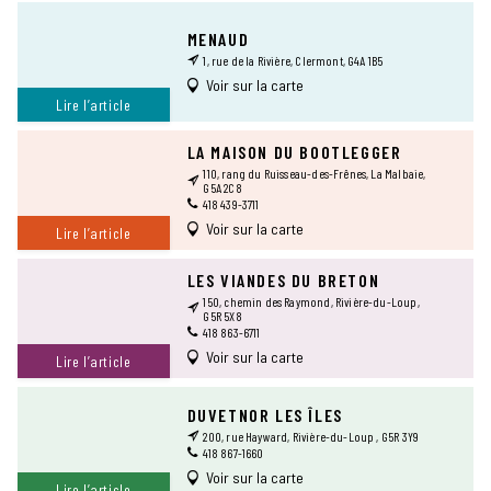
MENAUD
1, rue de la Rivière, Clermont, G4A 1B5
Voir sur la carte
Lire l’article
LA MAISON DU BOOTLEGGER
110, rang du Ruisseau-des-Frênes, La Malbaie,
G5A 2C8
418 439-3711
Voir sur la carte
Lire l’article
LES VIANDES DU BRETON
150, chemin des Raymond, Rivière-du-Loup,
G5R 5X8
418 863-6711
Voir sur la carte
Lire l’article
DUVETNOR LES ÎLES
200, rue Hayward, Rivière-du-Loup , G5R 3Y9
418 867-1660
Voir sur la carte
Lire l’article