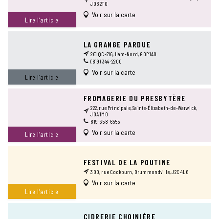
J0B 2T0
Voir sur la carte
Lire l’article
LA GRANGE PARDUE
261 QC-216, Ham-Nord, G0P 1A0
(819) 344-2200
Voir sur la carte
Lire l’article
FROMAGERIE DU PRESBYTÈRE
222, rue Principale, Sainte-Élizabeth-de-Warwick,
J0A 1M0
819-358-6555
Voir sur la carte
Lire l’article
FESTIVAL DE LA POUTINE
300, rue Cockburn, Drummondville, J2C 4L6
Voir sur la carte
Lire l’article
CIDRERIE CHOINIÈRE