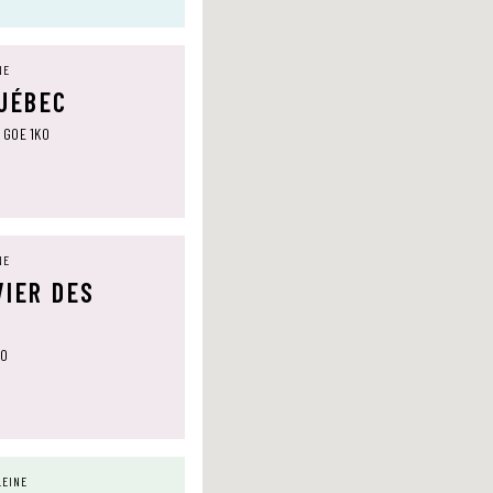
NE
QUÉBEC
, G0E 1K0
NE
VIER DES
T0
LEINE