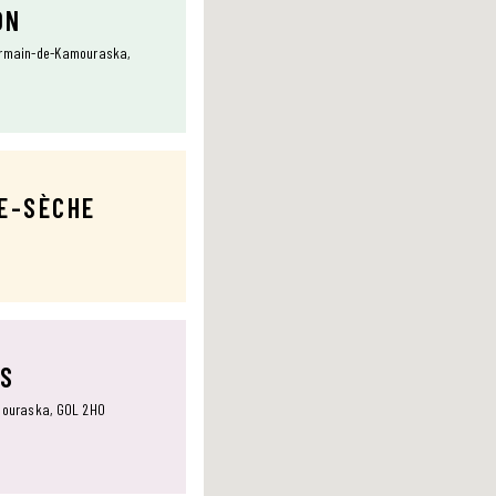
ON
Germain-de-Kamouraska,
TE-SÈCHE
NS
amouraska, G0L 2H0