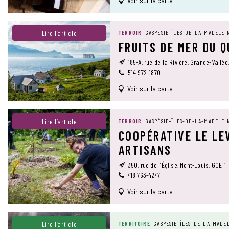
Voir sur la carte
Lire l’article
TERROIR
GASPÉSIE–ÎLES-DE-LA-MADELEI
FRUITS DE MER DU 
185-A, rue de la Rivière, Grande-Vallée
514 972-1870
Voir sur la carte
Lire l’article
TERROIR
GASPÉSIE–ÎLES-DE-LA-MADELEI
COOPÉRATIVE LE LE
ARTISANS
350, rue de l’Église, Mont-Louis, G0E 1
418 763-4247
Voir sur la carte
Lire l’article
TERRITOIRE
GASPÉSIE–ÎLES-DE-LA-MADE