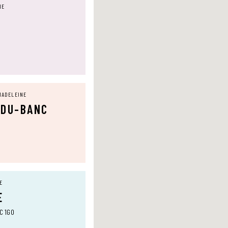
NE
MADELEINE
-DU-BANC
E
E
0C 1G0