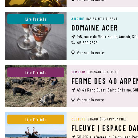
Lire l’article
À BOIRE
BAS-SAINT-LAURENT
DOMAINE ACER
145, route du Vieux-Moulin, Auclair, G0
418 899-2825
Voir sur la carte
Lire l’article
TERROIR
BAS-SAINT-LAURENT
FERME DES 40 ARPE
49, 4e Rang Ouest, Saint-Onésime, G
Voir sur la carte
Lire l’article
CULTURE
CHAUDIÈRE-APPALACHES
FLEUVE | ESPACE D
318-21B, rue Verreault, Saint-Jean-Por