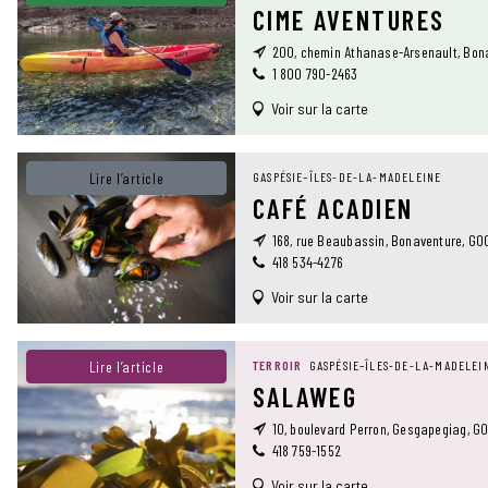
CIME AVENTURES
200, chemin Athanase-Arsenault, Bon
1 800 790-2463
Voir sur la carte
Lire l’article
GASPÉSIE–ÎLES-DE-LA-MADELEINE
CAFÉ ACADIEN
168, rue Beaubassin, Bonaventure, G0
418 534-4276
Voir sur la carte
Lire l’article
TERROIR
GASPÉSIE–ÎLES-DE-LA-MADELEI
SALAWEG
10, boulevard Perron, Gesgapegiag, G0
418 759-1552
Voir sur la carte