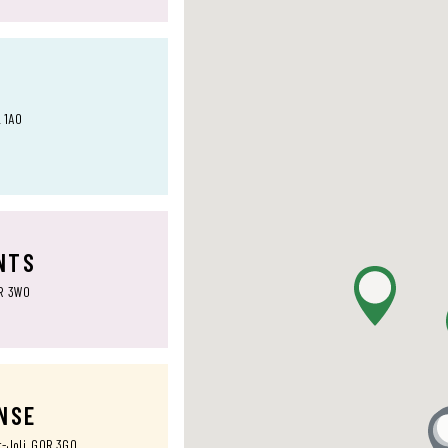
L 1A0
NTS
0R 3W0
ANSE
t-Joli, G0R 3G0