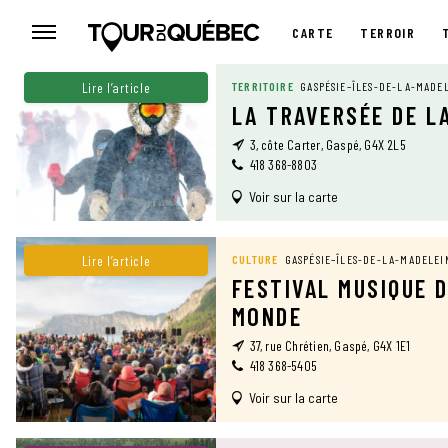
CARTE
TERROIR
CARTE
Lire l’article
TERRITOIRE
GASPÉSIE–ÎLES-DE-LA-MADE
LA TRAVERSÉE DE L
3, côte Carter, Gaspé, G4X 2L5
418 368-8803
Voir sur la carte
Lire l’article
CULTURE
GASPÉSIE–ÎLES-DE-LA-MADELEI
FESTIVAL MUSIQUE 
MONDE
37, rue Chrétien, Gaspé, G4X 1E1
418 368-5405
Voir sur la carte