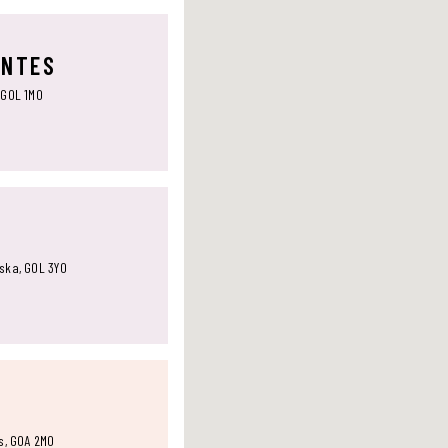
ANTES
 G0L 1M0
aska, G0L 3Y0
ts, G0A 2M0