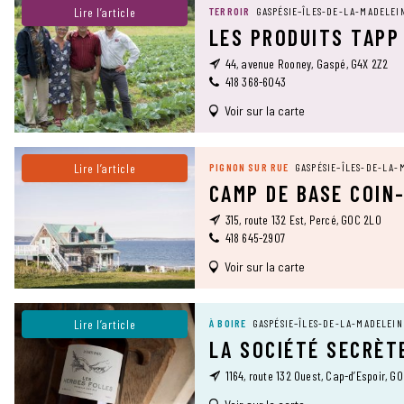
Lire l’article
TERROIR
GASPÉSIE–ÎLES-DE-LA-MADELEI
LES PRODUITS TAPP
44, avenue Rooney, Gaspé, G4X 2Z2
418 368-6043
Voir sur la carte
Lire l’article
PIGNON SUR RUE
GASPÉSIE–ÎLES-DE-LA-
CAMP DE BASE COIN
315, route 132 Est, Percé, G0C 2L0
418 645-2907
Voir sur la carte
Lire l’article
À BOIRE
GASPÉSIE–ÎLES-DE-LA-MADELEIN
LA SOCIÉTÉ SECRÈT
1164, route 132 Ouest, Cap-d’Espoir, G