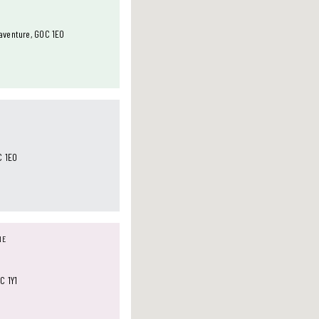
aventure, G0C 1E0
C 1E0
NE
C 1Y1