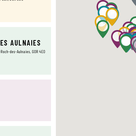
DES AULNAIES
t-Roch-des-Aulnaies, G0R 4E0