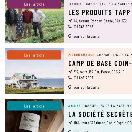
Lire l’article
TERROIR
GASPÉSIE–ÎLES-DE-LA-MADELEI
LES PRODUITS TAPP
44, avenue Rooney, Gaspé, G4X 2Z2
418 368-6043
Voir sur la carte
Lire l’article
PIGNON SUR RUE
GASPÉSIE–ÎLES-DE-LA-
CAMP DE BASE COIN
315, route 132 Est, Percé, G0C 2L0
418 645-2907
Voir sur la carte
Lire l’article
À BOIRE
GASPÉSIE–ÎLES-DE-LA-MADELEIN
LA SOCIÉTÉ SECRÈT
1164, route 132 Ouest, Cap-d’Espoir, G