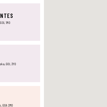
ANTES
 G0L 1M0
aska, G0L 3Y0
ts, G0A 2M0