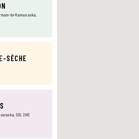
ON
Germain-de-Kamouraska,
TE-SÈCHE
NS
amouraska, G0L 2H0