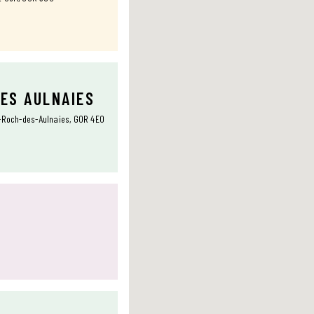
DES AULNAIES
t-Roch-des-Aulnaies, G0R 4E0