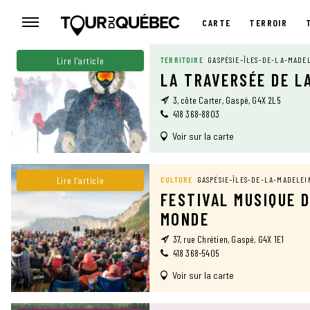
CARTE
TERROIR
CARTE
Lire l’article
TERRITOIRE
GASPÉSIE–ÎLES-DE-LA-MADE
LA TRAVERSÉE DE L
3, côte Carter, Gaspé, G4X 2L5
418 368-8803
Voir sur la carte
Lire l’article
CULTURE
GASPÉSIE–ÎLES-DE-LA-MADELEI
FESTIVAL MUSIQUE 
MONDE
37, rue Chrétien, Gaspé, G4X 1E1
418 368-5405
Voir sur la carte