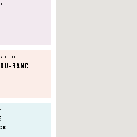
NE
MADELEINE
-DU-BANC
E
E
0C 1G0