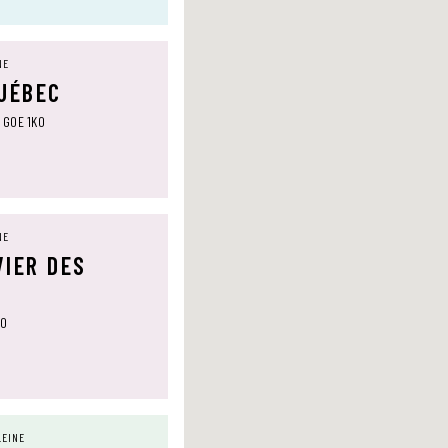
NE
QUÉBEC
, G0E 1K0
NE
VIER DES
T0
LEINE