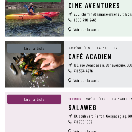
CIME AVENTURES
200, chemin Athanase-Arsenault, Bon
1 800 790-2463
Voir sur la carte
Lire l’article
GASPÉSIE–ÎLES-DE-LA-MADELEINE
CAFÉ ACADIEN
168, rue Beaubassin, Bonaventure, G0
418 534-4276
Voir sur la carte
Lire l’article
TERROIR
GASPÉSIE–ÎLES-DE-LA-MADELEI
SALAWEG
10, boulevard Perron, Gesgapegiag, G0
418 759-1552
Voir sur la carte