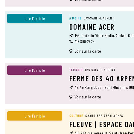
Lire l’article
À BOIRE
BAS-SAINT-LAURENT
DOMAINE ACER
145, route du Vieux-Moulin, Auclair, G0
418 899-2825
Voir sur la carte
Lire l’article
TERROIR
BAS-SAINT-LAURENT
FERME DES 40 ARPE
49, 4e Rang Ouest, Saint-Onésime, G
Voir sur la carte
Lire l’article
CULTURE
CHAUDIÈRE-APPALACHES
FLEUVE | ESPACE D
318-21B, rue Verreault, Saint-Jean-Por