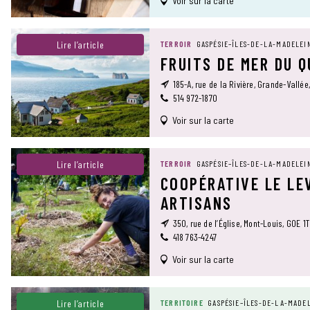
Voir sur la carte
Lire l’article
TERROIR
GASPÉSIE–ÎLES-DE-LA-MADELEI
FRUITS DE MER DU 
185-A, rue de la Rivière, Grande-Vallée
514 972-1870
Voir sur la carte
Lire l’article
TERROIR
GASPÉSIE–ÎLES-DE-LA-MADELEI
COOPÉRATIVE LE LE
ARTISANS
350, rue de l’Église, Mont-Louis, G0E 1
418 763-4247
Voir sur la carte
Lire l’article
TERRITOIRE
GASPÉSIE–ÎLES-DE-LA-MADE