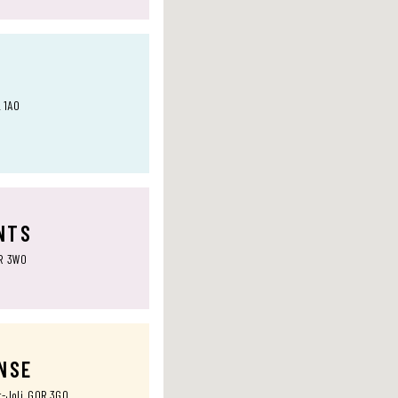
L 1A0
NTS
0R 3W0
ANSE
t-Joli, G0R 3G0