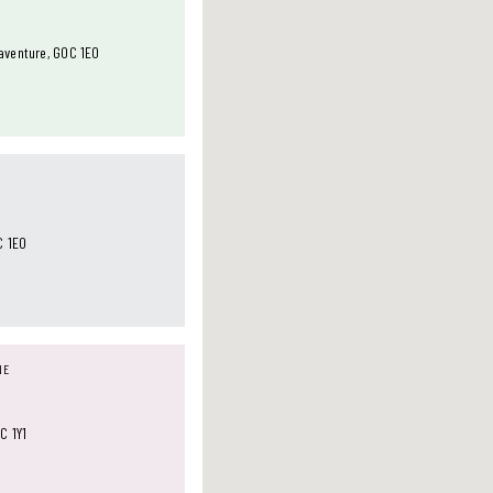
aventure, G0C 1E0
C 1E0
NE
C 1Y1