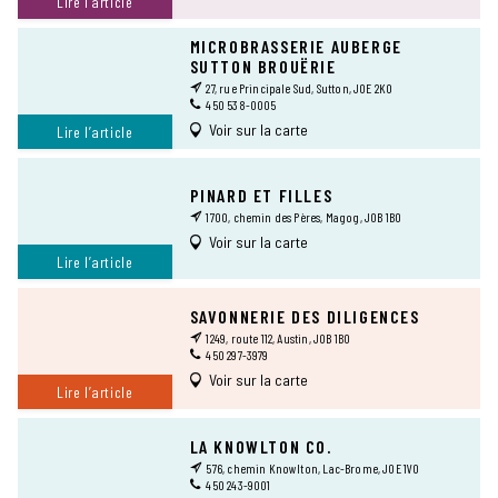
Lire l’article
MICROBRASSERIE AUBERGE
SUTTON BROUËRIE
27, rue Principale Sud, Sutton, J0E 2K0
450 538-0005
Voir sur la carte
Lire l’article
PINARD ET FILLES
1700, chemin des Pères, Magog, J0B 1B0
Voir sur la carte
Lire l’article
SAVONNERIE DES DILIGENCES
1249, route 112, Austin, J0B 1B0
450 297-3979
Voir sur la carte
Lire l’article
LA KNOWLTON CO.
576, chemin Knowlton, Lac-Brome, J0E 1V0
450 243-9001