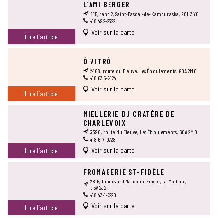
L’AMI BERGER
815, rang 2, Saint-Pascal-de-Kamouraska, G0L 3Y0
418 492-2322
Voir sur la carte
Lire l’article
Ô VITRÔ
2468, route du Fleuve, Les Éboulements, G0A 2M0
418 635-2424
Voir sur la carte
Lire l’article
MIELLERIE DU CRATÈRE DE
CHARLEVOIX
3390, route du Fleuve, Les Éboulements, G0A 2M0
418 617-0728
Voir sur la carte
Lire l’article
FROMAGERIE ST-FIDÈLE
2815, boulevard Malcolm-Fraser, La Malbaie,
G5A 2J2
418 434-2220
Voir sur la carte
Lire l’article