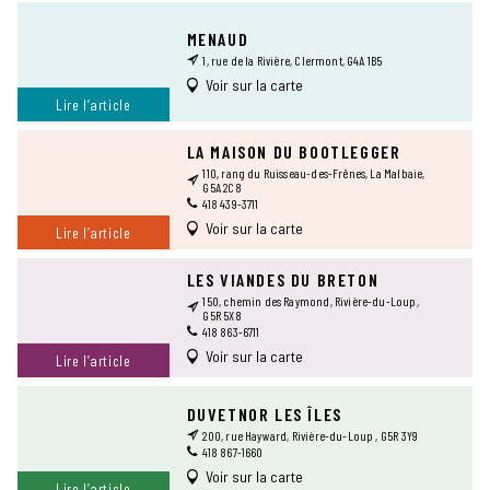
MENAUD
1, rue de la Rivière, Clermont, G4A 1B5
Voir sur la carte
Lire l’article
LA MAISON DU BOOTLEGGER
110, rang du Ruisseau-des-Frênes, La Malbaie,
G5A 2C8
418 439-3711
Voir sur la carte
Lire l’article
LES VIANDES DU BRETON
150, chemin des Raymond, Rivière-du-Loup,
G5R 5X8
418 863-6711
Voir sur la carte
Lire l’article
DUVETNOR LES ÎLES
200, rue Hayward, Rivière-du-Loup , G5R 3Y9
418 867-1660
Voir sur la carte
Lire l’article