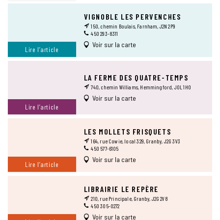
VIGNOBLE LES PERVENCHES
150, chemin Boulais, Farnham, J2N 2P9
450 293-8311
Voir sur la carte
Lire l’article
LA FERME DES QUATRE-TEMPS
740, chemin Williams, Hemmingford, J0L 1H0
Voir sur la carte
Lire l’article
LES MOLLETS FRISQUETS
164, rue Cowie, local 329, Granby, J2G 3V3
450 577-6105
Voir sur la carte
Lire l’article
LIBRAIRIE LE REPÈRE
210, rue Principale, Granby, J2G 2V8
450 305-0272
Voir sur la carte