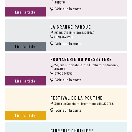
J0B 2T0
Voir sur la carte
Lire l’article
LA GRANGE PARDUE
261 QC-216, Ham-Nord, G0P 1A0
(819) 344-2200
Voir sur la carte
Lire l’article
FROMAGERIE DU PRESBYTÈRE
222, rue Principale, Sainte-Élizabeth-de-Warwick,
J0A 1M0
819-358-6555
Voir sur la carte
Lire l’article
FESTIVAL DE LA POUTINE
300, rue Cockburn, Drummondville, J2C 4L6
Voir sur la carte
Lire l’article
CIDRERIE CHOINIÈRE