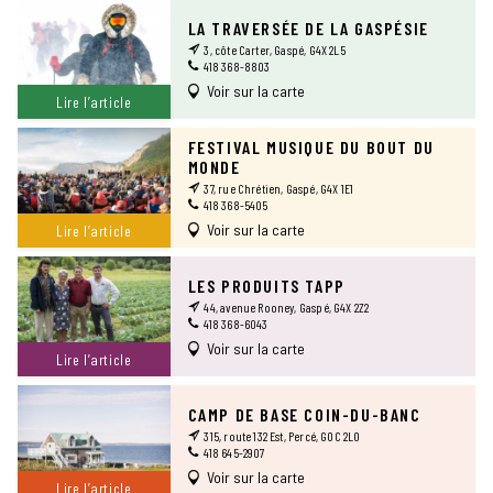
LA TRAVERSÉE DE LA GASPÉSIE
3, côte Carter, Gaspé, G4X 2L5
418 368-8803
Voir sur la carte
Lire l’article
FESTIVAL MUSIQUE DU BOUT DU
MONDE
37, rue Chrétien, Gaspé, G4X 1E1
418 368-5405
Voir sur la carte
Lire l’article
LES PRODUITS TAPP
44, avenue Rooney, Gaspé, G4X 2Z2
418 368-6043
Voir sur la carte
Lire l’article
CAMP DE BASE COIN-DU-BANC
315, route 132 Est, Percé, G0C 2L0
418 645-2907
Voir sur la carte
Lire l’article