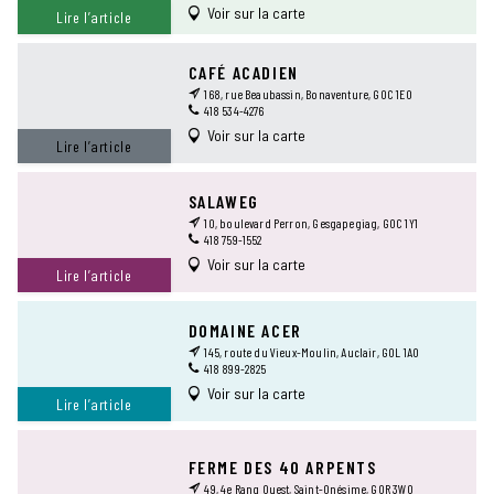
Voir sur la carte
Lire l’article
CAFÉ ACADIEN
168, rue Beaubassin, Bonaventure, G0C 1E0
418 534-4276
Voir sur la carte
Lire l’article
SALAWEG
10, boulevard Perron, Gesgapegiag, G0C 1Y1
418 759-1552
Voir sur la carte
Lire l’article
DOMAINE ACER
145, route du Vieux-Moulin, Auclair, G0L 1A0
418 899-2825
Voir sur la carte
Lire l’article
FERME DES 40 ARPENTS
49, 4e Rang Ouest, Saint-Onésime, G0R 3W0