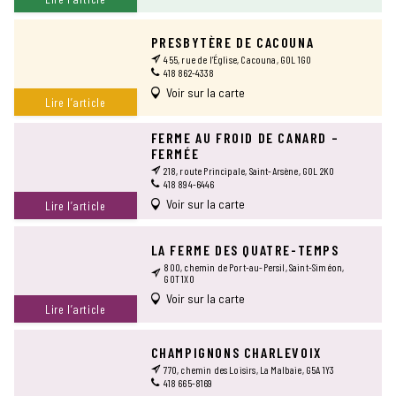
PRESBYTÈRE DE CACOUNA
455, rue de l’Église, Cacouna, G0L 1G0
418 862-4338
Voir sur la carte
Lire l’article
FERME AU FROID DE CANARD –
FERMÉE
218, route Principale, Saint-Arsène, G0L 2K0
418 894-6446
Voir sur la carte
Lire l’article
LA FERME DES QUATRE-TEMPS
800, chemin de Port-au-Persil, Saint-Siméon,
G0T 1X0
Voir sur la carte
Lire l’article
CHAMPIGNONS CHARLEVOIX
770, chemin des Loisirs, La Malbaie, G5A 1Y3
418 665-8169