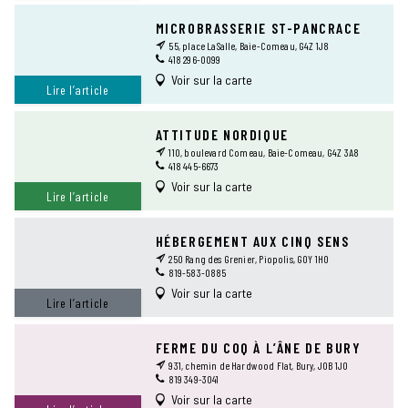
MICROBRASSERIE ST-PANCRACE
55, place LaSalle, Baie-Comeau, G4Z 1J8
418 296-0099
Voir sur la carte
Lire l’article
ATTITUDE NORDIQUE
110, boulevard Comeau, Baie-Comeau, G4Z 3A8
418 445-6673
Voir sur la carte
Lire l’article
HÉBERGEMENT AUX CINQ SENS
250 Rang des Grenier, Piopolis, G0Y 1H0
819-583-0885
Voir sur la carte
Lire l’article
FERME DU COQ À L’ÂNE DE BURY
931, chemin de Hardwood Flat, Bury, J0B 1J0
819 349-3041
Voir sur la carte