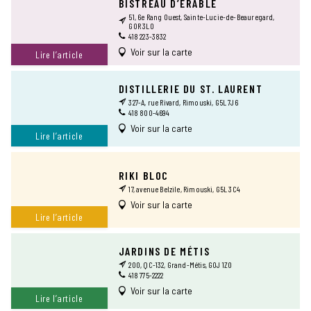
BISTREAU D’ÉRABLE
51, 6e Rang Ouest, Sainte-Lucie-de-Beauregard,
GOR 3L0
418 223-3832
Voir sur la carte
Lire l’article
DISTILLERIE DU ST. LAURENT
327-A, rue Rivard, Rimouski, G5L 7J6
418 800-4694
Voir sur la carte
Lire l’article
RIKI BLOC
17, avenue Belzile, Rimouski, G5L 3C4
Voir sur la carte
Lire l’article
JARDINS DE MÉTIS
200, QC-132, Grand-Métis, G0J 1Z0
418 775-2222
Voir sur la carte
Lire l’article