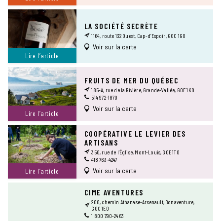
LA SOCIÉTÉ SECRÈTE
1164, route 132 Ouest, Cap-d’Espoir, G0C 1G0
Voir sur la carte
Lire l’article
FRUITS DE MER DU QUÉBEC
185-A, rue de la Rivière, Grande-Vallée, G0E 1K0
514 972-1870
Voir sur la carte
Lire l’article
COOPÉRATIVE LE LEVIER DES
ARTISANS
350, rue de l’Église, Mont-Louis, G0E 1T0
418 763-4247
Voir sur la carte
Lire l’article
CIME AVENTURES
200, chemin Athanase-Arsenault, Bonaventure,
G0C 1E0
1 800 790-2463